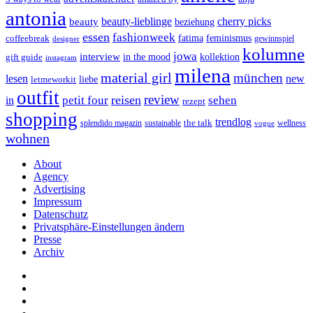
antonia
cherry picks
beauty-lieblinge
beauty
beziehung
essen
fashionweek
feminismus
coffeebreak
fatima
designer
gewinnspiel
kolumne
jowa
interview
gift guide
in the mood
kollektion
instagram
milena
material girl
münchen
lesen
new
liebe
letmeworkit
outfit
review
reisen
petit four
sehen
in
rezept
shopping
trendlog
the talk
splendido magazin
sustainable
wellness
vogue
wohnen
About
Agency
Advertising
Impressum
Datenschutz
Privatsphäre-Einstellungen ändern
Presse
Archiv