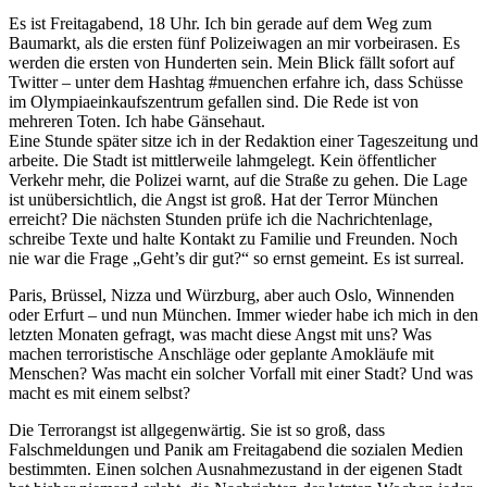
Es ist Freitagabend, 18 Uhr. Ich bin gerade auf dem Weg zum
Baumarkt, als die ersten fünf Polizeiwagen an mir vorbeirasen. Es
werden die ersten von Hunderten sein. Mein Blick fällt sofort auf
Twitter – unter dem Hashtag #muenchen erfahre ich, dass Schüsse
im Olympiaeinkaufszentrum gefallen sind. Die Rede ist von
mehreren Toten. Ich habe Gänsehaut.
Eine Stunde später sitze ich in der Redaktion einer Tageszeitung und
arbeite. Die Stadt ist mittlerweile lahmgelegt. Kein öffentlicher
Verkehr mehr, die Polizei warnt, auf die Straße zu gehen. Die Lage
ist unübersichtlich, die Angst ist groß. Hat der Terror München
erreicht? Die nächsten Stunden prüfe ich die Nachrichtenlage,
schreibe Texte und halte Kontakt zu Familie und Freunden. Noch
nie war die Frage „Geht’s dir gut?“ so ernst gemeint. Es ist surreal.
Paris, Brüssel, Nizza und Würzburg, aber auch Oslo, Winnenden
oder Erfurt – und nun München. Immer wieder habe ich mich in den
letzten Monaten gefragt, was macht diese Angst mit uns? Was
machen terroristische Anschläge oder geplante Amokläufe mit
Menschen? Was macht ein solcher Vorfall mit einer Stadt? Und was
macht es mit einem selbst?
Die Terrorangst ist allgegenwärtig. Sie ist so groß, dass
Falschmeldungen und Panik am Freitagabend die sozialen Medien
bestimmten. Einen solchen Ausnahmezustand in der eigenen Stadt