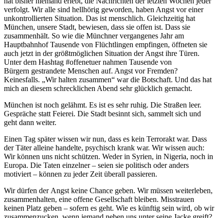
hat bisher niemand erlebt, die Nachrichten der letzten Wochen jeder
verfolgt. Wir alle sind hellhörig geworden, haben Angst vor einer
unkontrollierten Situation. Das ist menschlich. Gleichzeitig hat
München, unsere Stadt, bewiesen, dass sie offen ist. Dass sie
zusammenhält. So wie die Münchner vergangenes Jahr am
Hauptbahnhof Tausende von Flüchtlingen empfingen, öffneten sie
auch jetzt in der größtmöglichen Situation der Angst ihre Türen.
Unter dem Hashtag #offenetuer nahmen Tausende von
Bürgern gestrandete Menschen auf. Angst vor Fremden?
Keinesfalls. „Wir halten zusammen“ war die Botschaft. Und das hat
mich an diesem schrecklichen Abend sehr glücklich gemacht.
München ist noch gelähmt. Es ist es sehr ruhig. Die Straßen leer.
Gespräche statt Feierei. Die Stadt besinnt sich, sammelt sich und
geht dann weiter.
Einen Tag später wissen wir nun, dass es kein Terrorakt war. Dass
der Täter alleine handelte, psychisch krank war. Wir wissen auch:
Wir können uns nicht schützen. Weder in Syrien, in Nigeria, noch in
Europa. Die Taten einzelner – seien sie politisch oder anders
motiviert – können zu jeder Zeit überall passieren.
Wir dürfen der Angst keine Chance geben. Wir müssen weiterleben,
zusammenhalten, eine offene Gesellschaft bleiben. Misstrauen
keinen Platz geben – sofern es geht. Wie es künftig sein wird, ob wir
zusammenzucken, wenn jemand neben uns unter seine Jacke greift?