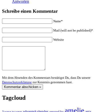
Antworten
Schreibe einen Kommentar
Name*
Mail (will not be published)*
Website
Mit dem Absenden des Kommentars bestätigst Du, dass Du unsere
Datenschutzerklärung
zur Kenntnis genommen hast.
Tagcloud
amelie
adventskalender
anja
3 ways to wear
amazed by