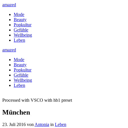
amazed
Mode
Beauty
Popkultur
Gefühle
Wellbeing
Leben
amazed
Mode
Beauty
Popkultur
Gefühle
Wellbeing
Leben
Processed with VSCO with hb1 preset
München
23. Juli 2016
von
Antonia
in
Leben