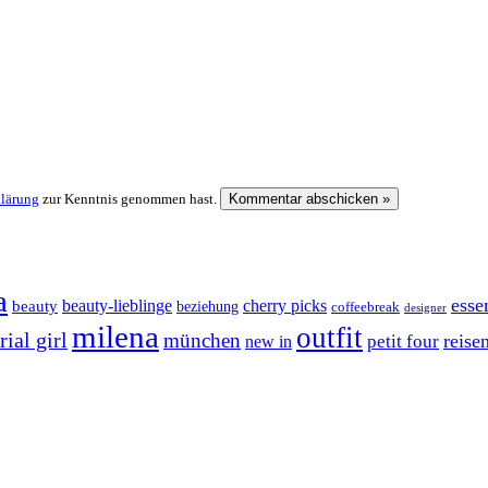
klärung
zur Kenntnis genommen hast.
a
esse
cherry picks
beauty-lieblinge
beauty
beziehung
coffeebreak
designer
milena
outfit
ial girl
münchen
reise
petit four
new in