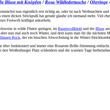
ße Bluse mit Knöpfen
/
Rosa Wildledertasche
/
Ohrringe
emnächst nun eigentlich erst richtig an, oder ist nach Weihnachten und 
h einen dicken Strickpulli hat gerade glaube ich niemand mehr. Viel eher 
es Fernweh kräftigst ankurbeln.
elsweise in wilde Fluten springen, im
Baumwollkleid
und der
Bluse
am 
st aber nun mal auch noch Winter, und dem kann man für die nächsten 
tblauen Rock
, der ein bisschen Abwechslung in die Winter-Strickkombi
Jahr über funktioniert und immer eine Rosarote-Brille-Stimmung entfach
über den Weißenburger Platz schlendern und die warmen Tage herbeiseh