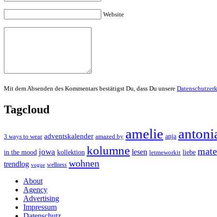
Website
Mit dem Absenden des Kommentars bestätigst Du, dass Du unsere
Datenschutzer
Tagcloud
amelie
antoni
adventskalender
anja
3 ways to wear
amazed by
kolumne
mater
jowa
lesen
in the mood
kollektion
liebe
letmeworkit
wohnen
trendlog
wellness
vogue
About
Agency
Advertising
Impressum
Datenschutz