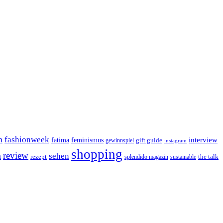
n
fashionweek
interview
feminismus
fatima
gift guide
gewinnspiel
instagram
shopping
review
n
sehen
rezept
the talk
splendido magazin
sustainable