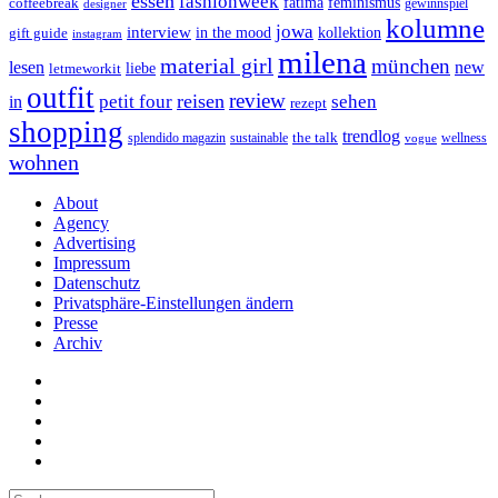
essen
fashionweek
feminismus
coffeebreak
fatima
designer
gewinnspiel
kolumne
jowa
interview
gift guide
in the mood
kollektion
instagram
milena
material girl
münchen
lesen
new
liebe
letmeworkit
outfit
review
reisen
petit four
sehen
in
rezept
shopping
trendlog
the talk
splendido magazin
sustainable
wellness
vogue
wohnen
About
Agency
Advertising
Impressum
Datenschutz
Privatsphäre-Einstellungen ändern
Presse
Archiv