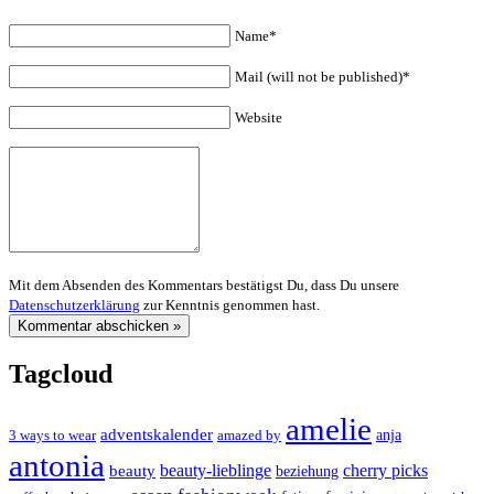
Name*
Mail (will not be published)*
Website
Mit dem Absenden des Kommentars bestätigst Du, dass Du unsere
Datenschutzerklärung
zur Kenntnis genommen hast.
Tagcloud
amelie
adventskalender
anja
3 ways to wear
amazed by
antonia
cherry picks
beauty-lieblinge
beauty
beziehung