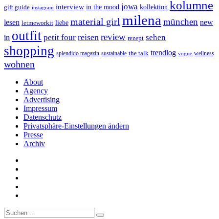
kolumne
jowa
interview
gift guide
in the mood
kollektion
instagram
milena
material girl
münchen
lesen
new
liebe
letmeworkit
outfit
review
reisen
petit four
sehen
in
rezept
shopping
trendlog
the talk
splendido magazin
sustainable
wellness
vogue
wohnen
About
Agency
Advertising
Impressum
Datenschutz
Privatsphäre-Einstellungen ändern
Presse
Archiv