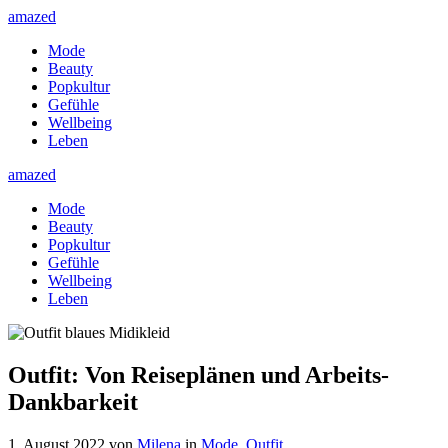
amazed
Mode
Beauty
Popkultur
Gefühle
Wellbeing
Leben
amazed
Mode
Beauty
Popkultur
Gefühle
Wellbeing
Leben
Outfit: Von Reiseplänen und Arbeits-
Dankbarkeit
1. August 2022
von
Milena
in
Mode
,
Outfit