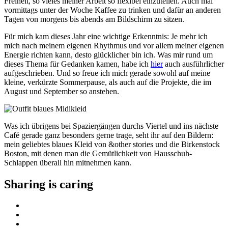
Freiheit, so vieles meiner Arbeit so flexibel einzuteilen. Auch mal
vormittags unter der Woche Kaffee zu trinken und dafür an anderen
Tagen von morgens bis abends am Bildschirm zu sitzen.
Für mich kam dieses Jahr eine wichtige Erkenntnis: Je mehr ich
mich nach meinem eigenen Rhythmus und vor allem meiner eigenen
Energie richten kann, desto glücklicher bin ich. Was mir rund um
dieses Thema für Gedanken kamen, habe ich
hier
auch ausführlicher
aufgeschrieben. Und so freue ich mich gerade sowohl auf meine
kleine, verkürzte Sommerpause, als auch auf die Projekte, die im
August und September so anstehen.
Was ich übrigens bei Spaziergängen durchs Viertel und ins nächste
Café gerade ganz besonders gerne trage, seht ihr auf den Bildern:
mein geliebtes blaues Kleid von &other stories und die Birkenstock
Boston, mit denen man die Gemütlichkeit von Hausschuh-
Schlappen überall hin mitnehmen kann.
Sharing is caring