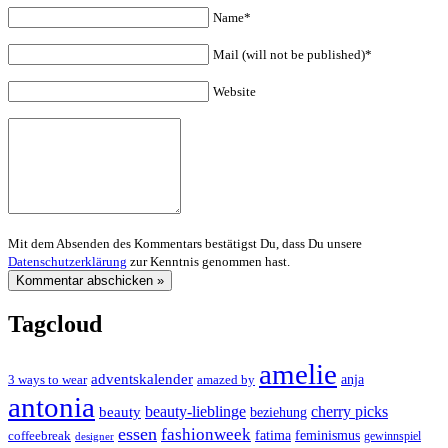
Name*
Mail (will not be published)*
Website
Mit dem Absenden des Kommentars bestätigst Du, dass Du unsere
Datenschutzerklärung
zur Kenntnis genommen hast.
Tagcloud
amelie
adventskalender
anja
3 ways to wear
amazed by
antonia
cherry picks
beauty-lieblinge
beauty
beziehung
essen
fashionweek
feminismus
coffeebreak
fatima
designer
gewinnspiel