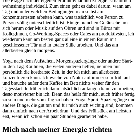
Die Frage nach der eigenen Produktivität und Energie ist natürlich
wahnsinnig individuell. Zum einen geht es dabei darum, wann am
Tag und unter welchen Bedingungen man selbst am
konzentriertesten arbeiten kann, was tatsächlich von Person zu
Person völlig unterschiedlich ist. Einige brauchen Geräusche um
sich herum oder Musik auf den Ohren und sind in Büros mit
KollegInnen, Co-Working-Spaces oder Cafés am produktivsten, ich
wiederum kann am besten ganz alleine in einem Raum mit
geschlossener Tür und in totaler Stille arbeiten. Und das am
allerbesten gleich morgens.
Yoga nach dem Aufstehen, Morgenspaziergänge oder andere Start-
in-den-Tag-Routinen, die vielen anderen helfen, nehmen mir
persönlich die kostbarste Zeit, in der ich mich am allerbesten
konzentrieren kann. Ich wache von Natur auf immer sehr früh auf
und brauche außer dem Kaffee im Bett nichts weiter für den
Tagesstart. Je früher ich dann tatsächlich anfangen kann zu arbeiten,
desto motivierter bin ich. Denn das heißt für mich, auch früher fertig
zu sein und mehr vom Tag zu haben. Yoga, Sport, Spaziergänge und
andere Dinge, die gut tun und für mich auch wichtig sind, kommen
dann einfach nach der Arbeit dran. Und das Frühstück am liebsten
erst, wenn ich schon ein paar Stunden gearbeitet habe.
Mich nach meiner Energie richten