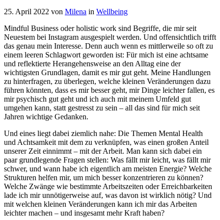
25. April 2022
von
Milena
in
Wellbeing
Mindful Business oder holistic work sind Begriffe, die mir seit
Neuestem bei Instagram ausgespielt werden. Und offensichtlich trifft
das genau mein Interesse. Denn auch wenn es mittlerweile so oft zu
einem leeren Schlagwort geworden ist: Für mich ist eine achtsame
und reflektierte Herangehensweise an den Alltag eine der
wichtigsten Grundlagen, damit es mir gut geht. Meine Handlungen
zu hinterfragen, zu überlegen, welche kleinen Veränderungen dazu
führen könnten, dass es mir besser geht, mir Dinge leichter fallen, es
mir psychisch gut geht und ich auch mit meinem Umfeld gut
umgehen kann, statt gestresst zu sein – all das sind für mich seit
Jahren wichtige Gedanken.
Und eines liegt dabei ziemlich nahe: Die Themen Mental Health
und Achtsamkeit mit dem zu verknüpfen, was einen großen Anteil
unserer Zeit einnimmt – mit der Arbeit. Man kann sich dabei ein
paar grundlegende Fragen stellen: Was fällt mir leicht, was fällt mir
schwer, und wann habe ich eigentlich am meisten Energie? Welche
Strukturen helfen mir, um mich besser konzentrieren zu können?
Welche Zwänge wie bestimmte Arbeitszeiten oder Erreichbarkeiten
lade ich mir unnötigerweise auf, was davon ist wirklich nötig? Und
mit welchen kleinen Veränderungen kann ich mir das Arbeiten
leichter machen – und insgesamt mehr Kraft haben?