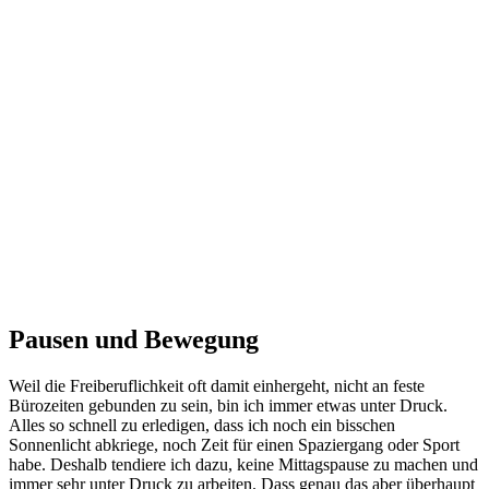
A post shared by AMAZEDMAG | Milena Heißerer (@milenaheisserer)
Pausen und Bewegung
Weil die Freiberuflichkeit oft damit einhergeht, nicht an feste
Bürozeiten gebunden zu sein, bin ich immer etwas unter Druck.
Alles so schnell zu erledigen, dass ich noch ein bisschen
Sonnenlicht abkriege, noch Zeit für einen Spaziergang oder Sport
habe. Deshalb tendiere ich dazu, keine Mittagspause zu machen und
immer sehr unter Druck zu arbeiten. Dass genau das aber überhaupt