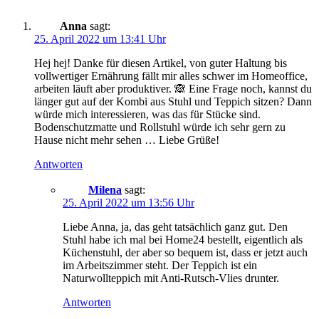
Anna
sagt:
25. April 2022 um 13:41 Uhr
Hej hej! Danke für diesen Artikel, von guter Haltung bis
vollwertiger Ernährung fällt mir alles schwer im Homeoffice,
arbeiten läuft aber produktiver. 🙈 Eine Frage noch, kannst du
länger gut auf der Kombi aus Stuhl und Teppich sitzen? Dann
würde mich interessieren, was das für Stücke sind.
Bodenschutzmatte und Rollstuhl würde ich sehr gern zu
Hause nicht mehr sehen … Liebe Grüße!
Antworten
Milena
sagt:
25. April 2022 um 13:56 Uhr
Liebe Anna, ja, das geht tatsächlich ganz gut. Den
Stuhl habe ich mal bei Home24 bestellt, eigentlich als
Küchenstuhl, der aber so bequem ist, dass er jetzt auch
im Arbeitszimmer steht. Der Teppich ist ein
Naturwollteppich mit Anti-Rutsch-Vlies drunter.
Antworten