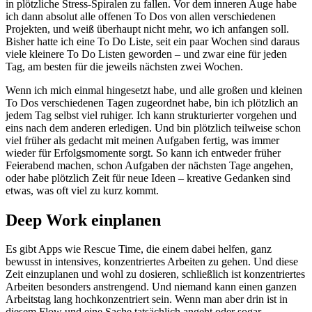
in plötzliche Stress-Spiralen zu fallen. Vor dem inneren Auge habe
ich dann absolut alle offenen To Dos von allen verschiedenen
Projekten, und weiß überhaupt nicht mehr, wo ich anfangen soll.
Bisher hatte ich eine To Do Liste, seit ein paar Wochen sind daraus
viele kleinere To Do Listen geworden – und zwar eine für jeden
Tag, am besten für die jeweils nächsten zwei Wochen.
Wenn ich mich einmal hingesetzt habe, und alle großen und kleinen
To Dos verschiedenen Tagen zugeordnet habe, bin ich plötzlich an
jedem Tag selbst viel ruhiger. Ich kann strukturierter vorgehen und
eins nach dem anderen erledigen. Und bin plötzlich teilweise schon
viel früher als gedacht mit meinen Aufgaben fertig, was immer
wieder für Erfolgsmomente sorgt. So kann ich entweder früher
Feierabend machen, schon Aufgaben der nächsten Tage angehen,
oder habe plötzlich Zeit für neue Ideen – kreative Gedanken sind
etwas, was oft viel zu kurz kommt.
Deep Work einplanen
Es gibt Apps wie Rescue Time, die einem dabei helfen, ganz
bewusst in intensives, konzentriertes Arbeiten zu gehen. Und diese
Zeit einzuplanen und wohl zu dosieren, schließlich ist konzentriertes
Arbeiten besonders anstrengend. Und niemand kann einen ganzen
Arbeitstag lang hochkonzentriert sein. Wenn man aber drin ist in
diesem Flow und eine Sache tatsächlich angeht oder sogar