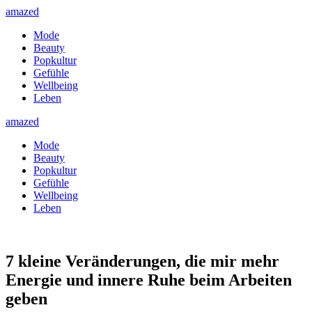
amazed
Mode
Beauty
Popkultur
Gefühle
Wellbeing
Leben
amazed
Mode
Beauty
Popkultur
Gefühle
Wellbeing
Leben
7 kleine Veränderungen, die mir mehr
Energie und innere Ruhe beim Arbeiten
geben