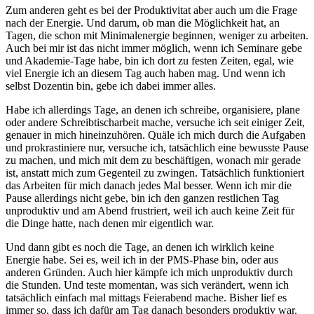
Zum anderen geht es bei der Produktivitat aber auch um die Frage
nach der Energie. Und darum, ob man die Möglichkeit hat, an
Tagen, die schon mit Minimalenergie beginnen, weniger zu arbeiten.
Auch bei mir ist das nicht immer möglich, wenn ich Seminare gebe
und Akademie-Tage habe, bin ich dort zu festen Zeiten, egal, wie
viel Energie ich an diesem Tag auch haben mag. Und wenn ich
selbst Dozentin bin, gebe ich dabei immer alles.
Habe ich allerdings Tage, an denen ich schreibe, organisiere, plane
oder andere Schreibtischarbeit mache, versuche ich seit einiger Zeit,
genauer in mich hineinzuhören. Quäle ich mich durch die Aufgaben
und prokrastiniere nur, versuche ich, tatsächlich eine bewusste Pause
zu machen, und mich mit dem zu beschäftigen, wonach mir gerade
ist, anstatt mich zum Gegenteil zu zwingen. Tatsächlich funktioniert
das Arbeiten für mich danach jedes Mal besser. Wenn ich mir die
Pause allerdings nicht gebe, bin ich den ganzen restlichen Tag
unproduktiv und am Abend frustriert, weil ich auch keine Zeit für
die Dinge hatte, nach denen mir eigentlich war.
Und dann gibt es noch die Tage, an denen ich wirklich keine
Energie habe. Sei es, weil ich in der PMS-Phase bin, oder aus
anderen Gründen. Auch hier kämpfe ich mich unproduktiv durch
die Stunden. Und teste momentan, was sich verändert, wenn ich
tatsächlich einfach mal mittags Feierabend mache. Bisher lief es
immer so, dass ich dafür am Tag danach besonders produktiv war.