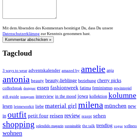
Mit dem Absenden des Kommentars bestätigst Du, dass Du unsere
Datenschutzerklärung
zur Kenntnis genommen hast.
Tagcloud
amelie
adventskalender
anja
3 ways to wear
amazed by
antonia
cherry picks
beauty-lieblinge
beauty
beziehung
essen
fashionweek
feminismus
coffeebreak
fatima
designer
gewinnspiel
kolumne
jowa
interview
gift guide
in the mood
kollektion
instagram
milena
material girl
münchen
lesen
new
liebe
letmeworkit
outfit
review
reisen
petit four
sehen
in
rezept
shopping
trendlog
the talk
splendido magazin
sustainable
wellness
vogue
wohnen