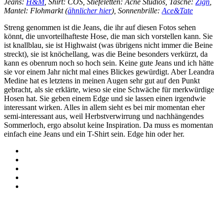
Jeans:
H&M
, Shirt: COS, Stiefeletten: Acne Studios, Tasche:
Zign
,
Mantel: Flohmarkt (
ähnlicher hier
), Sonnenbrille:
Ace&Tate
Streng genommen ist die Jeans, die ihr auf diesen Fotos sehen
könnt, die unvorteilhafteste Hose, die man sich vorstellen kann. Sie
ist knallblau, sie ist Highwaist (was übrigens nicht immer die Beine
streckt), sie ist knöchellang, was die Beine besonders verkürzt, da
kann es obenrum noch so hoch sein. Keine gute Jeans und ich hätte
sie vor einem Jahr nicht mal eines Blickes gewürdigt. Aber Leandra
Medine hat es letztens in meinen Augen sehr gut auf den Punkt
gebracht, als sie erklärte, wieso sie eine Schwäche für merkwürdige
Hosen hat. Sie geben einem Edge und sie lassen einen irgendwie
interessant wirken. Alles in allem sieht es bei mir momentan eher
semi-interessant aus, weil Herbstverwirrung und nachhängendes
Sommerloch, ergo absolut keine Inspiration. Da muss es momentan
einfach eine Jeans und ein T-Shirt sein. Edge hin oder her.