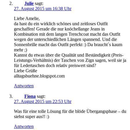
Julie
sagt:
27. August 2015 um 16:38 Uhr
Liebe Amelie,
da hast du ein wirklich schönes und zeitloses Outfit
geschaffen! Gerade die nur knöchellange Jeans in
Kombination mit dem langen Trenchcoat macht das Outfit
wegen der unterschiedlichen Längen spannend. Und die
Sonnenbrille macht das Outfit perfekt :) Da braucht´s kaum
mehr ;)
Kannst du etwas über die Qualität und Beständigkeit (Preis-
Leistungs-Verhältnis) der Taschen von Zign sagen, weil sie ja
für Ledertaschen doch relativ preiswert sind?
Liebe Grüße
alltagsbuehne.blogspot.com
Antworten
Fiona
sagt:
27. August 2015 um 22:53 Uhr
Was für eine tolle Lösung für die blöde Übergangsphase – du
siehst super aus!! :)
Antworten