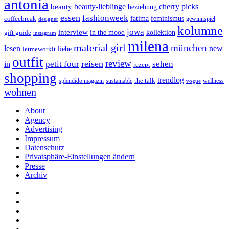
antonia
cherry picks
beauty-lieblinge
beauty
beziehung
essen
fashionweek
feminismus
coffeebreak
fatima
designer
gewinnspiel
kolumne
jowa
interview
gift guide
in the mood
kollektion
instagram
milena
material girl
münchen
lesen
new
liebe
letmeworkit
outfit
review
reisen
petit four
sehen
in
rezept
shopping
trendlog
the talk
splendido magazin
sustainable
wellness
vogue
wohnen
About
Agency
Advertising
Impressum
Datenschutz
Privatsphäre-Einstellungen ändern
Presse
Archiv