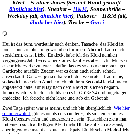
Kleid – & other stories (Second-Hand gekauft,
ähnliches hier
), Sneaker –
H&M
, Sonnenbrille –
Weekday (alt,
ähnliche hier
), Pullover – H&M (alt,
ähnlicher hier
), Tasche –
Gucci
Hui ist das bunt, werdet ihr euch denken. Tatsache, das Kleid ist
bunt – und ziemlich ungewöhnlich für mich. Aber ich kann euch
versichern, es ist Liebe. Entdeckt habe ich das Kleid nämlich
vergangenes Jahr bei & other stories, kaufte es aber nicht. Mir war
es ehrlicherweise zu teuer – dafür, dass es so aus meiner sonstigen
Garderobe rausfällt. Zudem war es dann auch relativ schnell
ausverkauft. Ganz vergessen habe ich den weinroten Traum nie,
sodass ich, nachdem Amelie mich mit ihren Second-Hand-Funden
angesteckt hatte, auf eBay nach dem Kleid zu suchen begann.
Immer wieder sah ich nach, bis ich es in Größe 34 und ungetragen
entdeckte. Ich fackelte nicht lange und gab ein Gebot ab.
Zwei Tage später war es meins, und ich bin überglücklich.
Wie hier
schon erwähnt
, gibt es nichts entspannteres, als sich ein schönes
Kleid überzuwerfen und angezogen zu sein. Tatsächlich zieht man
mit einem solch auffälligen Kleid mehr Blicke auf sich als sonst,
aber irgendwie macht das auch mal Spaß. Ein bisschen Mode-Liebe