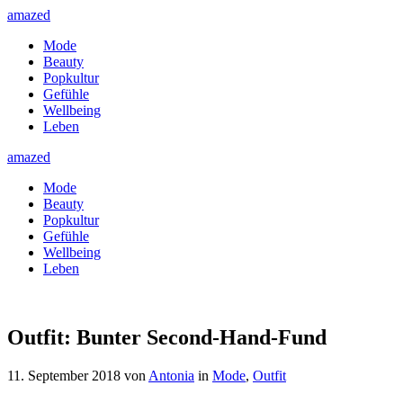
amazed
Mode
Beauty
Popkultur
Gefühle
Wellbeing
Leben
amazed
Mode
Beauty
Popkultur
Gefühle
Wellbeing
Leben
Outfit: Bunter Second-Hand-Fund
11. September 2018
von
Antonia
in
Mode
,
Outfit