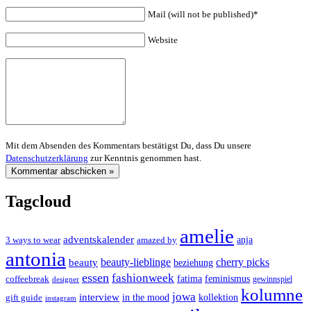
Mail (will not be published)*
Website
Mit dem Absenden des Kommentars bestätigst Du, dass Du unsere
Datenschutzerklärung
zur Kenntnis genommen hast.
Tagcloud
amelie
adventskalender
anja
3 ways to wear
amazed by
antonia
cherry picks
beauty-lieblinge
beauty
beziehung
essen
fashionweek
feminismus
coffeebreak
fatima
designer
gewinnspiel
kolumne
jowa
interview
gift guide
in the mood
kollektion
instagram