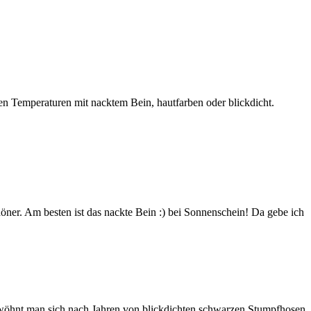
eren Temperaturen mit nacktem Bein, hautfarben oder blickdicht.
höner. Am besten ist das nackte Bein :) bei Sonnenschein! Da gebe ich
 gewöhnt man sich nach Jahren von blickdichten schwarzen Stumpfhosen