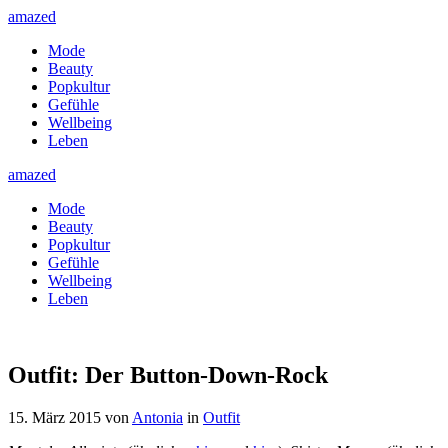
amazed
Mode
Beauty
Popkultur
Gefühle
Wellbeing
Leben
amazed
Mode
Beauty
Popkultur
Gefühle
Wellbeing
Leben
Outfit: Der Button-Down-Rock
15. März 2015
von
Antonia
in
Outfit