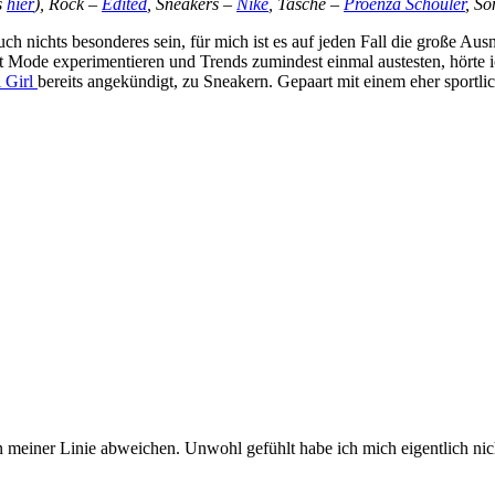
s
hier
), Rock –
Edited
, Sneakers –
Nike
, Tasche –
Proenza Schouler
, So
ch nichts besonderes sein, für mich ist es auf jeden Fall die große Aus
de experimentieren und Trends zumindest einmal austesten, hörte ich
l Girl
bereits angekündigt, zu Sneakern. Gepaart mit einem eher sportlich
 meiner Linie abweichen. Unwohl gefühlt habe ich mich eigentlich nich