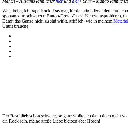
Mantel – Allsaints (ähnlicher
hier
und
hier
), Shirt – Mango (ähnliche
Well, hello, ich trage Rock. Das mag für den ein oder anderen unter eu
spontan zum schwarzen Button-Down-Rock. Neues ausprobieren, mit Mo
Damit das Ganze nicht zu süß wirkt, griff ich, wie in meinem
Materia
Outfit brauche.
Der Rest blieb schön schwarz, so ganz wollte ich dann doch nicht von
ein Rock sein, meine große Liebe bleiben aber Hosen!