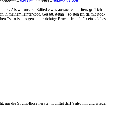
nnenbrille –
Ray Ban
, Ohrring –
amazed x Cocii
nahme. Als wir uns bei Edited etwas aussuchen durften, griff ich
 in meinem Hinterkopf. Gesagt, getan – so steh ich da mit Rock.
en Tshirt ist das genau der richtige Bruch, den ich für ein solches
t, nur die Strumpfhose nervte. Künftig darf’s also hin und wieder