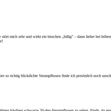
e stört mich sehr und wirkt ein bisschen „billig“ – dann lieber bei höh
e!
er so richtig blickdichte Strumpfhosen finde ich persönlich noch unsc
ten Winter häufiger schwarze 20-den-Strumpfhosen zu sehen. Finde, da