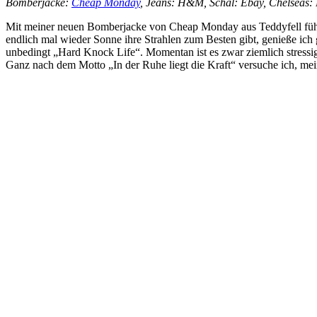
Bomberjacke:
Cheap Monday
, Jeans: H&M, Schal: Ebay, Chelseas:
Mit meiner neuen Bomberjacke von Cheap Monday aus Teddyfell fühle 
endlich mal wieder Sonne ihre Strahlen zum Besten gibt, genieße ich
unbedingt „Hard Knock Life“. Momentan ist es zwar ziemlich stressi
Ganz nach dem Motto „In der Ruhe liegt die Kraft“ versuche ich, mein