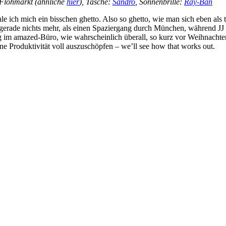
 Flohmarkt (ähnliche
hier
), Tasche:
Sandro
, Sonnenbrille:
Ray-Ban
ich mich ein bisschen ghetto. Also so ghetto, wie man sich eben als t
 gerade nichts mehr, als einen Spaziergang durch München, während JJ u
g im amazed-Büro, wie wahrscheinlich überall, so kurz vor Weihnachten
e Produktivität voll auszuschöpfen – we’ll see how that works out.