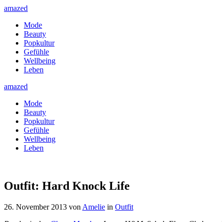
amazed
Mode
Beauty
Popkultur
Gefühle
Wellbeing
Leben
amazed
Mode
Beauty
Popkultur
Gefühle
Wellbeing
Leben
Outfit: Hard Knock Life
26. November 2013
von
Amelie
in
Outfit