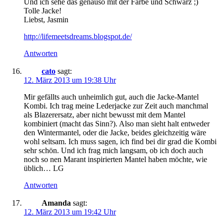
Und ich sehe das genauso mit der Farbe und Schwarz ;)
Tolle Jacke!
Liebst, Jasmin
http://lifemeetsdreams.blogspot.de/
Antworten
cato
sagt:
12. März 2013 um 19:38 Uhr
Mir gefällts auch unheimlich gut, auch die Jacke-Mantel
Kombi. Ich trag meine Lederjacke zur Zeit auch manchmal
als Blazerersatz, aber nicht bewusst mit dem Mantel
kombiniert (macht das Sinn?). Also man sieht halt entweder
den Wintermantel, oder die Jacke, beides gleichzeitig wäre
wohl seltsam. Ich muss sagen, ich find bei dir grad die Kombi
sehr schön. Und ich frag mich langsam, ob ich doch auch
noch so nen Marant inspirierten Mantel haben möchte, wie
üblich… LG
Antworten
Amanda
sagt:
12. März 2013 um 19:42 Uhr