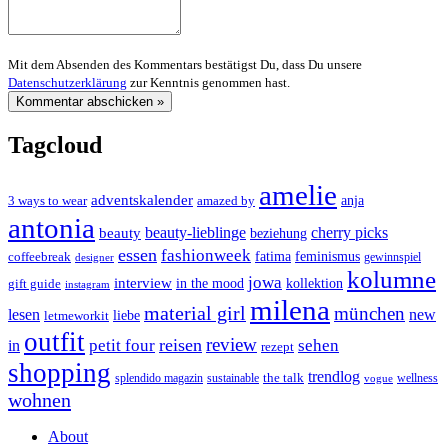
Mit dem Absenden des Kommentars bestätigst Du, dass Du unsere
Datenschutzerklärung
zur Kenntnis genommen hast.
Tagcloud
amelie
adventskalender
anja
3 ways to wear
amazed by
antonia
cherry picks
beauty-lieblinge
beauty
beziehung
essen
fashionweek
feminismus
coffeebreak
fatima
designer
gewinnspiel
kolumne
jowa
interview
gift guide
in the mood
kollektion
instagram
milena
material girl
münchen
lesen
new
liebe
letmeworkit
outfit
review
reisen
petit four
sehen
in
rezept
shopping
trendlog
the talk
splendido magazin
sustainable
wellness
vogue
wohnen
About