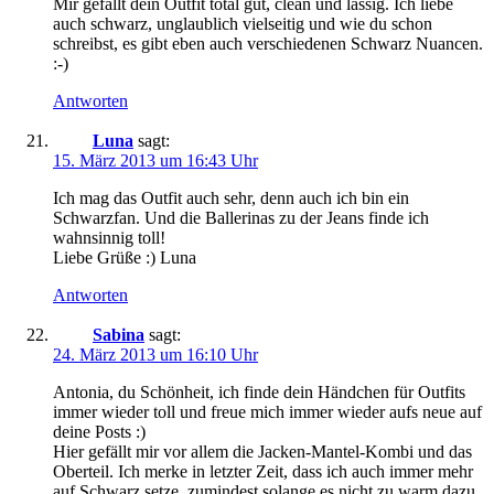
Mir gefällt dein Outfit total gut, clean und lässig. Ich liebe
auch schwarz, unglaublich vielseitig und wie du schon
schreibst, es gibt eben auch verschiedenen Schwarz Nuancen.
:-)
Antworten
Luna
sagt:
15. März 2013 um 16:43 Uhr
Ich mag das Outfit auch sehr, denn auch ich bin ein
Schwarzfan. Und die Ballerinas zu der Jeans finde ich
wahnsinnig toll!
Liebe Grüße :) Luna
Antworten
Sabina
sagt:
24. März 2013 um 16:10 Uhr
Antonia, du Schönheit, ich finde dein Händchen für Outfits
immer wieder toll und freue mich immer wieder aufs neue auf
deine Posts :)
Hier gefällt mir vor allem die Jacken-Mantel-Kombi und das
Oberteil. Ich merke in letzter Zeit, dass ich auch immer mehr
auf Schwarz setze, zumindest solange es nicht zu warm dazu