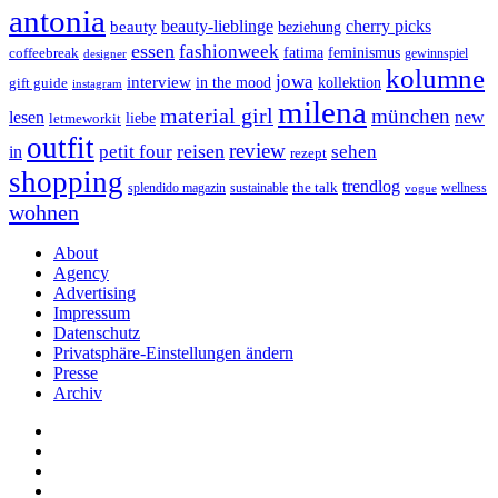
antonia
cherry picks
beauty-lieblinge
beauty
beziehung
essen
fashionweek
feminismus
coffeebreak
fatima
designer
gewinnspiel
kolumne
jowa
interview
gift guide
in the mood
kollektion
instagram
milena
material girl
münchen
lesen
new
liebe
letmeworkit
outfit
review
reisen
petit four
sehen
in
rezept
shopping
trendlog
the talk
splendido magazin
sustainable
wellness
vogue
wohnen
About
Agency
Advertising
Impressum
Datenschutz
Privatsphäre-Einstellungen ändern
Presse
Archiv