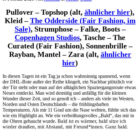
Pullover – Topshop (alt,
ähnlicher hier
),
Kleid –
The Odderside (Fair Fashion, im
Sale)
, Strumphose – Falke, Boots –
Copenhagen Studios
, Tasche – The
Curated (Fair Fashion), Sonnenbrille –
Rayban, Mantel – Zara (alt,
ähnlicher
hier
)
In diesen Tagen ist ein Tag ja schon wahnsinnig spannend, wenn
der DHL-Bote außer der Reihe klingelt, ein Nachbar plötzlich vor
der Tür steht oder man auf der alltäglichen Spaziergangsroute etwas
Neues entdeckt. Man wird demütig und anfällig für die kleinen
Wunder dieser Zeit, und so genoß ich – anders als viele im Westen,
Norden und Osten Deutschlands – die frühlingshaften
Temperaturen. Als mir 11 Grad um die Nase wehten, fühlte sich das
wie ein Highlight an. Wie ein verheißungsvolles „Bald“, das mir in
die Ohren gehaucht wurde.
Bald ist es wärmer, bald sitze ich
wieder draußen, mit Abstand, mit Freund*innen. Ganz bald.