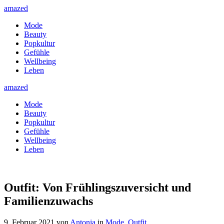
amazed
Mode
Beauty
Popkultur
Gefühle
Wellbeing
Leben
amazed
Mode
Beauty
Popkultur
Gefühle
Wellbeing
Leben
Outfit: Von Frühlingszuversicht und
Familienzuwachs
9. Februar 2021
von
Antonia
in
Mode
,
Outfit