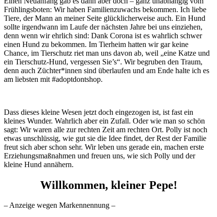
Einen Neuanfang gab es dann aber doch – ganz unabhängig vom
Frühlingsboten: Wir haben Familienzuwachs bekommen. Ich liebe
Tiere, der Mann an meiner Seite glücklicherweise auch. Ein Hund
sollte irgendwann im Laufe der nächsten Jahre bei uns einziehen,
denn wenn wir ehrlich sind: Dank Corona ist es wahrlich schwer
einen Hund zu bekommen. Im Tierheim hatten wir gar keine
Chance, im Tierschutz riet man uns davon ab, weil „eine Katze und
ein Tierschutz-Hund, vergessen Sie’s“. Wir begruben den Traum,
denn auch Züchter*innen sind überlaufen und am Ende halte ich es
am liebsten mit #adoptdontshop.
Dass dieses kleine Wesen jetzt doch eingezogen ist, ist fast ein
kleines Wunder. Wahrlich aber ein Zufall. Oder wie man so schön
sagt: Wir waren alle zur rechten Zeit am rechten Ort. Polly ist noch
etwas unschlüssig, wie gut sie die Idee findet, der Rest der Familie
freut sich aber schon sehr. Wir leben uns gerade ein, machen erste
Erziehungsmaßnahmen und freuen uns, wie sich Polly und der
kleine Hund annähern.
Willkommen, kleiner Pepe!
– Anzeige wegen Markennennung –