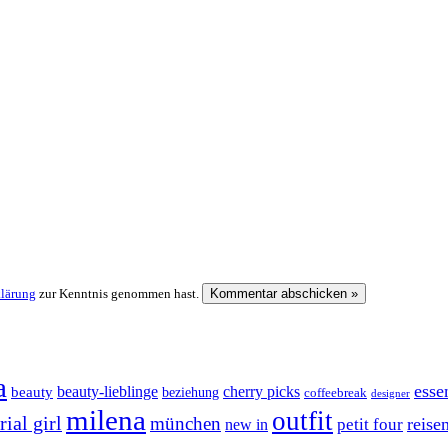
klärung
zur Kenntnis genommen hast.
a
esse
cherry picks
beauty-lieblinge
beauty
beziehung
coffeebreak
designer
milena
outfit
ial girl
münchen
reise
petit four
new in