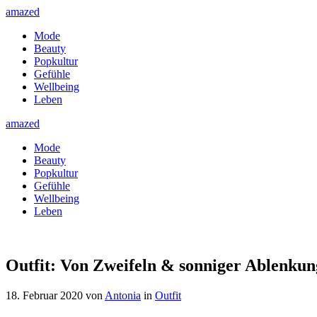
amazed
Mode
Beauty
Popkultur
Gefühle
Wellbeing
Leben
amazed
Mode
Beauty
Popkultur
Gefühle
Wellbeing
Leben
Outfit: Von Zweifeln & sonniger Ablenkun
18. Februar 2020
von
Antonia
in
Outfit