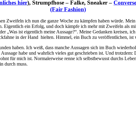
nliches hier
), Strumpfhose – Falke, Sneaker –
Convers
(Fair Fashion)
elchen Zweifeln ich nun die ganze Woche zu kämpfen haben würde. Mein B
Eigentlich ein Erfolg, und doch kämpfe ich mehr mit Zweifeln als mit 
r „Was ist eigentlich meine Aussage?“. Meine Gedanken kreisen, ich f
ckfahne in der Hand hielten. Himmel, ein Buch zu veröffentlichen, ist 
unden haben. Ich weiß, dass manche Aussagen sich im Buch wiederholen,
e Aussage habe und wahrlich vieles gut geschrieben ist. Und trotzdem:
nt für mich ist. Normalerweise renne ich selbstbewusst durchs Leben, 
rin durch muss.