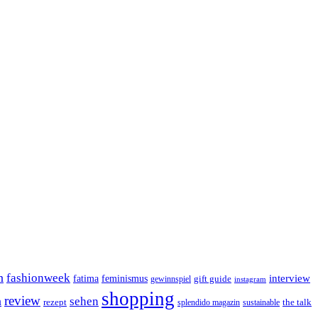
n
fashionweek
interview
feminismus
fatima
gift guide
gewinnspiel
instagram
shopping
review
n
sehen
rezept
the talk
splendido magazin
sustainable