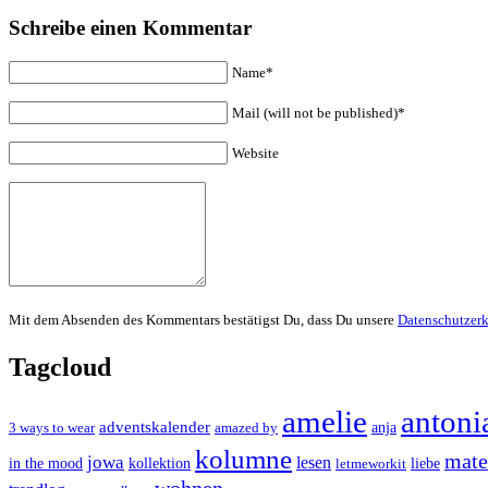
Schreibe einen Kommentar
Name*
Mail (will not be published)*
Website
Mit dem Absenden des Kommentars bestätigst Du, dass Du unsere
Datenschutzer
Tagcloud
amelie
antoni
adventskalender
anja
3 ways to wear
amazed by
kolumne
mater
jowa
lesen
in the mood
kollektion
liebe
letmeworkit
wohnen