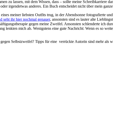
n zu lassen, mit dem Wissen, dass – sollte meine Schreibkarriere dan
 oder irgendetwas anderes. Ein Buch entscheidet nicht über mein ganz
eines meiner liebsten Outfits trug, in der Abendsonne fotografierte un
id seht ihr hier nochmal genauer
, ansonsten sind es lauter alte Liebling
häftigungstherapie gegen meine Zweifel. Ansonsten schlenderte ich dur
ng lenkten mich ab. Wenigstens eine gute Nachricht: Wenn es so weiter 
r gegen Selbstzweifel? Tipps für eine verrückte Autorin sind mehr als 