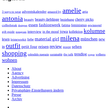
amelie
adventskalender
anja
3 ways to wear
amazed by
antonia
cherry picks
beauty-lieblinge
beauty
beziehung
essen
fashionweek
feminismus
coffeebreak
fatima
designer
gewinnspiel
kolumne
jowa
interview
gift guide
in the mood
kollektion
instagram
milena
material girl
münchen
lesen
new
liebe
letmeworkit
outfit
review
reisen
petit four
sehen
in
rezept
shopping
trendlog
the talk
splendido magazin
sustainable
wellness
vogue
wohnen
About
Agency
Advertising
Impressum
Datenschutz
Privatsphäre-Einstellungen ändern
Presse
Archiv