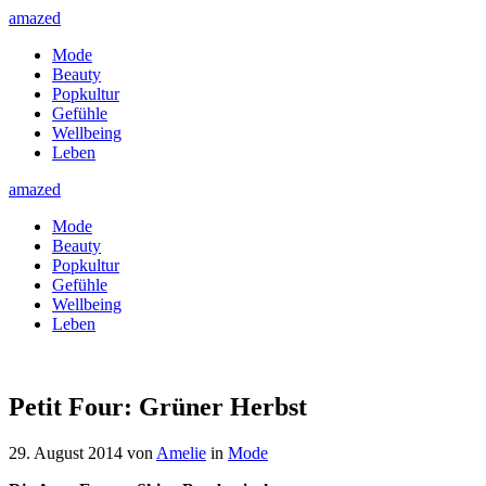
amazed
Mode
Beauty
Popkultur
Gefühle
Wellbeing
Leben
amazed
Mode
Beauty
Popkultur
Gefühle
Wellbeing
Leben
Petit Four: Grüner Herbst
29. August 2014
von
Amelie
in
Mode