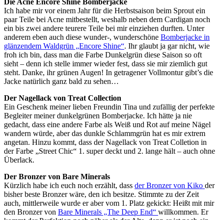
Die Acne Encore Shine Bomberjacke
Ich habe mir vor einem Jahr für die Herbstsaison beim Sprout ein
paar Teile bei Acne mitbestellt, weshalb neben dem Cardigan noch
ein bis zwei andere teurere Teile bei mir einziehen durften. Unter
anderem eben auch diese wunder-, wunderschöne
Bomberjacke in
glänzendem Waldgrün „Encore Shine“
. Ihr glaubt ja gar nicht, wie
froh ich bin, dass man die Farbe Dunkelgrün diese Saison so oft
sieht – denn ich stelle immer wieder fest, dass sie mir ziemlich gut
steht. Danke, ihr grünen Augen! In getragener Vollmontur gibt’s die
Jacke natürlich ganz bald zu sehen…
Der Nagellack von Treat Collection
Ein Geschenk meiner lieben Freundin Tina und zufällig der perfekte
Begleiter meiner dunkelgrünen Bomberjacke. Ich hätte ja nie
gedacht, dass eine andere Farbe als Weiß und Rot auf meine Nägel
wandern würde, aber das dunkle Schlammgrün hat es mir extrem
angetan. Hinzu kommt, dass der Nagellack von Treat Colletion in
der Farbe „Street Chic“ 1. super deckt und 2. lange hält – auch ohne
Überlack.
Der Bronzer von Bare Minerals
Kürzlich habe ich euch noch erzählt, dass
der Bronzer von Kiko
der
bisher beste Bronzer wäre, den ich besitze. Stimmte zu der Zeit
auch, mittlerweile wurde er aber vom 1. Platz gekickt: Heißt mit mir
den Bronzer von
Bare Minerals „The Deep End“
willkommen. Er