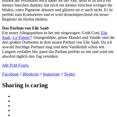
kommt der Perfektion noch näher als der Alte, denn er ist noch ein
kleines bisschen dunkler, hat noch ein kleines bisschen weniger die
blöden, roten Pigmente drinnen und glitzern tut er auch nicht. Er ist
perfekt zum Konturieren und er wird dementsprechend ein treuer
Begleiter im Herbst bleiben.
Das Parfum von Elie Saab
Ein neues Alltagsparfum ist bei mir eingezogen: Grüß Gott,
Elie
Saab „Le Pafum“
! Orangenblüte, grüne Mandel und Vanille sind die
drei großen Duftnoten in dem neuen Parfum von Elie Saab. Da ich
sowohl fruchtige Parfums mag und dem Vanilleduft schon seit
Langem verfallen bin, passt das Parfum perfekt zu mir und wird mir
absofort täglich den Tag versüßen.
Alle Petit Fours.
Facebook
//
Bloglovin
//
Instagram
//
Twitter
Sharing is caring