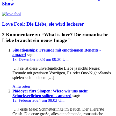
Show
Love Fool: Die Liebe, sie wird lockerer
2 Kommentare zu “What is love? Die romantische
Liebe braucht ein neues Image ”
Situationships: Freunde mit emotionalen Benefits -
amazed
sagt:
18. Dezember 2023 um 09:20 Uhr
[…] se ist diese unverbindliche Liebe ja nichts Neues:
Freunde mit gewissen Vorzügen, F+ oder One-Night-Stands
spielen sich in einem […]
Antworten
Plädoyer fürs Simpen: Wieso wir uns mehr
Schockverlieben sollten! - amazed
sagt:
12. Februar 2024 um 08:02 Uhr
[…] erste Male: Schmetterlinge im Bauch. Der allererste
Crush. Die erste große, alles einnehmende, romantische