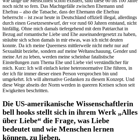
wie lange die Menschheit schon existiert, sind diese 60 bis 100 Jahre
noch nicht so fern. Das Machtgefälle zwischen Ehemann und
Ehefrau – also die Tatsache, dass der Ehemann die Ehefrau
beherrscht – ist zwar heute in Deutschland offiziell illegal, allerdings
durch einen Gesetzesentwurf, der vor rund 60 Jahren entstand, nicht
hinfällig. Ohne mich damals tiefergehend mit dem Patriarchat in
Bezug auf romantische Liebe und Ehe auseinandergesetzt zu haben,
sträubte sich schon damals in mir etwas, was ich nicht deuten
konnte. Da ich meine Queerness mittlerweile nicht mehr nur auf
Sexualität beziehe, sondern auf meine Weltanschauung, Gender und
meine Art zu leben, werden meine scheinbar fatalistische
Einstellungen zum Thema Ehe und Liebe viel verständlicher für
mich. Kurz: Ich will einfach keine heteronormative Ehe führen, in
der ich für immer dieser einen Person versprochen bin und
umgekehrt. Ich will alternative Gedanken zu diesem Konzept. Und
diese Wege abseits der Norm werden in queeren Kreisen schon seit
Ewigkeiten beschritten.
Die US-amerikanische Wissenschaftlerin
bell hooks stellt sich in ihrem Werk „Alles
über Liebe“ die Frage, was Liebe
bedeutet und wie Menschen lernen
können, zu lieben.