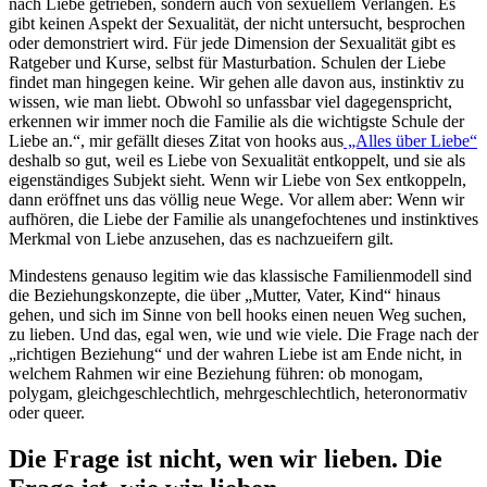
nach Liebe getrieben, sondern auch von sexuellem Verlangen. Es
gibt keinen Aspekt der Sexualität, der nicht untersucht, besprochen
oder demonstriert wird. Für jede Dimension der Sexualität gibt es
Ratgeber und Kurse, selbst für Masturbation. Schulen der Liebe
findet man hingegen keine. Wir gehen alle davon aus, instinktiv zu
wissen, wie man liebt. Obwohl so unfassbar viel dagegenspricht,
erkennen wir immer noch die Familie als die wichtigste Schule der
Liebe an.“, mir gefällt dieses Zitat von hooks aus
„Alles über Liebe“
deshalb so gut, weil es Liebe von Sexualität entkoppelt, und sie als
eigenständiges Subjekt sieht. Wenn wir Liebe von Sex entkoppeln,
dann eröffnet uns das völlig neue Wege. Vor allem aber: Wenn wir
aufhören, die Liebe der Familie als unangefochtenes und instinktives
Merkmal von Liebe anzusehen, das es nachzueifern gilt.
Mindestens genauso legitim wie das klassische Familienmodell sind
die Beziehungskonzepte, die über „Mutter, Vater, Kind“ hinaus
gehen, und sich im Sinne von bell hooks einen neuen Weg suchen,
zu lieben. Und das, egal wen, wie und wie viele. Die Frage nach der
„richtigen Beziehung“ und der wahren Liebe ist am Ende nicht, in
welchem Rahmen wir eine Beziehung führen: ob monogam,
polygam, gleichgeschlechtlich, mehrgeschlechtlich, heteronormativ
oder queer.
Die Frage ist nicht, wen wir lieben. Die