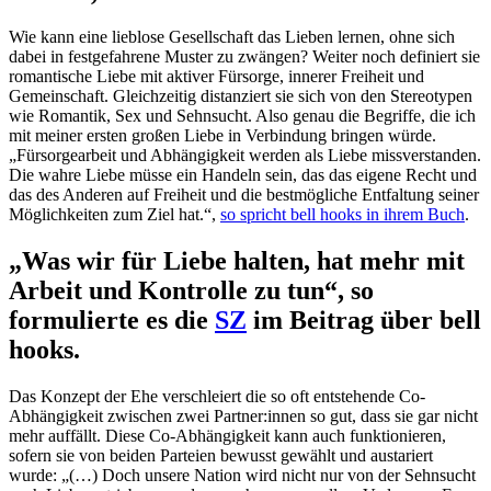
Wie kann eine lieblose Gesellschaft das Lieben lernen, ohne sich
dabei in festgefahrene Muster zu zwängen? Weiter noch definiert sie
romantische Liebe mit aktiver Fürsorge, innerer Freiheit und
Gemeinschaft. Gleichzeitig distanziert sie sich von den Stereotypen
wie Romantik, Sex und Sehnsucht. Also genau die Begriffe, die ich
mit meiner ersten großen Liebe in Verbindung bringen würde.
„Fürsorgearbeit und Abhängigkeit werden als Liebe missverstanden.
Die wahre Liebe müsse ein Handeln sein, das das eigene Recht und
das des Anderen auf Freiheit und die bestmögliche Entfaltung seiner
Möglichkeiten zum Ziel hat.“,
so spricht bell hooks in ihrem Buch
.
„Was wir für Liebe halten, hat mehr mit
Arbeit und Kontrolle zu tun“, so
formulierte es die
SZ
im Beitrag über bell
hooks.
Das Konzept der Ehe verschleiert die so oft entstehende Co-
Abhängigkeit zwischen zwei Partner:innen so gut, dass sie gar nicht
mehr auffällt. Diese Co-Abhängigkeit kann auch funktionieren,
sofern sie von beiden Parteien bewusst gewählt und austariert
wurde: „(…) Doch unsere Nation wird nicht nur von der Sehnsucht