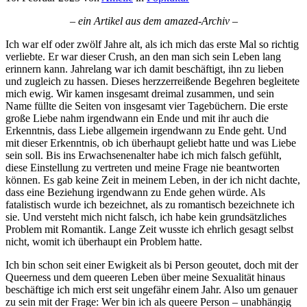
– ein Artikel aus dem amazed-Archiv –
Ich war elf oder zwölf Jahre alt, als ich mich das erste Mal so richtig
verliebte. Er war dieser Crush, an den man sich sein Leben lang
erinnern kann. Jahrelang war ich damit beschäftigt, ihn zu lieben
und zugleich zu hassen. Dieses herzzerreißende Begehren begleitete
mich ewig. Wir kamen insgesamt dreimal zusammen, und sein
Name füllte die Seiten von insgesamt vier Tagebüchern. Die erste
große Liebe nahm irgendwann ein Ende und mit ihr auch die
Erkenntnis, dass Liebe allgemein irgendwann zu Ende geht. Und
mit dieser Erkenntnis, ob ich überhaupt geliebt hatte und was Liebe
sein soll. Bis ins Erwachsenenalter habe ich mich falsch gefühlt,
diese Einstellung zu vertreten und meine Frage nie beantworten
können. Es gab keine Zeit in meinem Leben, in der ich nicht dachte,
dass eine Beziehung irgendwann zu Ende gehen würde. Als
fatalistisch wurde ich bezeichnet, als zu romantisch bezeichnete ich
sie. Und versteht mich nicht falsch, ich habe kein grundsätzliches
Problem mit Romantik. Lange Zeit wusste ich ehrlich gesagt selbst
nicht, womit ich überhaupt ein Problem hatte.
Ich bin schon seit einer Ewigkeit als bi Person geoutet, doch mit der
Queerness und dem queeren Leben über meine Sexualität hinaus
beschäftige ich mich erst seit ungefähr einem Jahr. Also um genauer
zu sein mit der Frage: Wer bin ich als queere Person – unabhängig