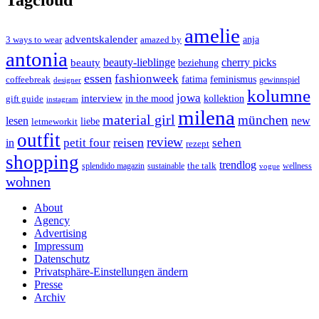
amelie
adventskalender
anja
3 ways to wear
amazed by
antonia
cherry picks
beauty-lieblinge
beauty
beziehung
essen
fashionweek
feminismus
coffeebreak
fatima
designer
gewinnspiel
kolumne
jowa
interview
gift guide
in the mood
kollektion
instagram
milena
material girl
münchen
lesen
new
liebe
letmeworkit
outfit
review
reisen
petit four
sehen
in
rezept
shopping
trendlog
the talk
splendido magazin
sustainable
wellness
vogue
wohnen
About
Agency
Advertising
Impressum
Datenschutz
Privatsphäre-Einstellungen ändern
Presse
Archiv