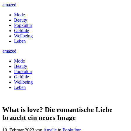
amazed
Mode
Beauty
Popkultur
Gefühle
Wellbeing
Leben
amazed
Mode
Beauty
Popkultur
Gefühle
Wellbeing
Leben
What is love? Die romantische Liebe
braucht ein neues Image
10. Februar 2023
von
Amelie
in
Popkultur