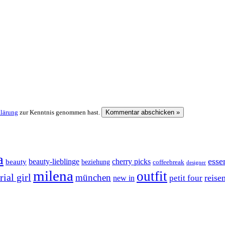
klärung
zur Kenntnis genommen hast.
a
esse
cherry picks
beauty-lieblinge
beauty
beziehung
coffeebreak
designer
milena
outfit
ial girl
münchen
reise
petit four
new in