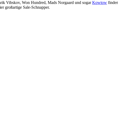
 Henrik Vibskov, Won Hundred, Mads Norgaard und sogar
Kowtow
finden
ier großartige Sale-Schnapper.