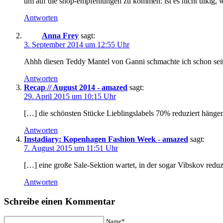
um auf die shop-empfehlungen zu kommen: ist es nicht ulkig, wi
Antworten
Anna Frey
sagt:
3. September 2014 um 12:55 Uhr
Ahhh diesen Teddy Mantel von Ganni schmachte ich schon seit 
Antworten
Recap // August 2014 - amazed
sagt:
29. April 2015 um 10:15 Uhr
[…] die schönsten Stücke Lieblingslabels 70% reduziert hängen
Antworten
Instadiary: Kopenhagen Fashion Week - amazed
sagt:
7. August 2015 um 11:51 Uhr
[…] eine große Sale-Sektion wartet, in der sogar Vibskov reduz
Antworten
Schreibe einen Kommentar
Name*