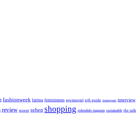
n
fashionweek
interview
feminismus
fatima
gift guide
gewinnspiel
instagram
shopping
review
n
sehen
rezept
the talk
splendido magazin
sustainable