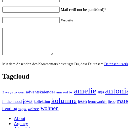
Mail (will not be published)*
Website
Mit dem Absenden des Kommentars bestätigst Du, dass Du unsere
Datenschutzer
Tagcloud
amelie
antoni
adventskalender
anja
3 ways to wear
amazed by
kolumne
mater
jowa
lesen
in the mood
kollektion
liebe
letmeworkit
wohnen
trendlog
wellness
vogue
About
Agency