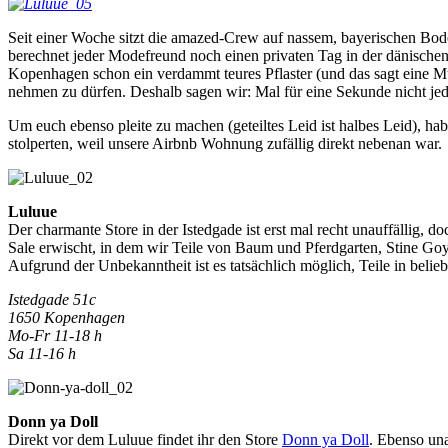
Seit einer Woche sitzt die amazed-Crew auf nassem, bayerischen B
berechnet jeder Modefreund noch einen privaten Tag in der dänischen
Kopenhagen schon ein verdammt teures Pflaster (und das sagt eine Mü
nehmen zu dürfen. Deshalb sagen wir: Mal für eine Sekunde nicht je
Um euch ebenso pleite zu machen (geteiltes Leid ist halbes Leid), 
stolperten, weil unsere Airbnb Wohnung zufällig direkt nebenan war.
Luluue
Der charmante Store in der Istedgade ist erst mal recht unauffällig, 
Sale erwischt, in dem wir Teile von Baum und Pferdgarten, Stine Goy
Aufgrund der Unbekanntheit ist es tatsächlich möglich, Teile in belie
Istedgade 51c
1650 Kopenhagen
Mo-Fr 11-18 h
Sa 11-16 h
Donn ya Doll
Direkt vor dem Luluue findet ihr den Store
Donn ya Doll
. Ebenso una