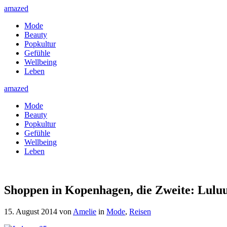
amazed
Mode
Beauty
Popkultur
Gefühle
Wellbeing
Leben
amazed
Mode
Beauty
Popkultur
Gefühle
Wellbeing
Leben
Shoppen in Kopenhagen, die Zweite: Lulu
15. August 2014
von
Amelie
in
Mode
,
Reisen