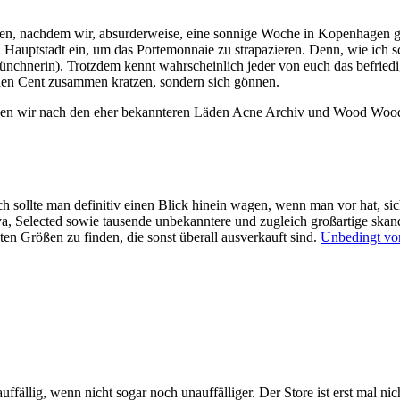
oden, nachdem wir, absurderweise, eine sonnige Woche in Kopenhage
 Hauptstadt ein, um das Portemonnaie zu strapazieren. Denn, wie ich s
nchnerin). Trotzdem kennt wahrscheinlich jeder von euch das befriedi
den Cent zusammen kratzen, sondern sich gönnen.
haben wir nach den eher bekannteren Läden Acne Archiv und Wood Wood
doch sollte man definitiv einen Blick hinein wagen, wenn man vor hat, 
a, Selected sowie tausende unbekanntere und zugleich großartige skan
bten Größen zu finden, die sonst überall ausverkauft sind.
Unbedingt vor
uffällig, wenn nicht sogar noch unauffälliger. Der Store ist erst mal nich