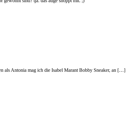
 gewöhnt sind? tja. das auge shoppt mit. ;)
ren als Antonia mag ich die Isabel Marant Bobby Sneaker, an […]