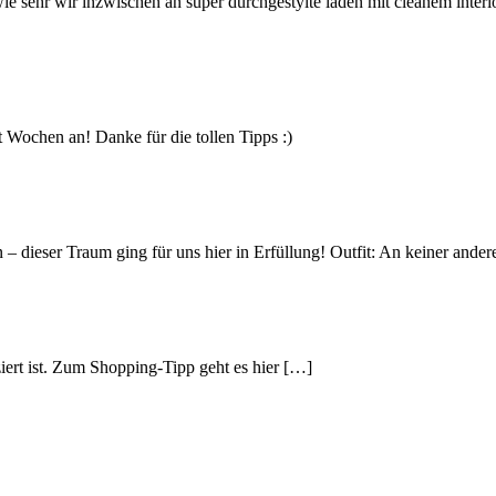
e sehr wir inzwischen an super durchgestylte läden mit cleanem interior
Wochen an! Danke für die tollen Tipps :)
 – dieser Traum ging für uns hier in Erfüllung! Outfit: An keiner ande
iert ist. Zum Shopping-Tipp geht es hier […]