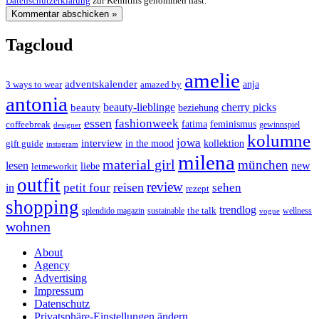
Datenschutzerklärung
zur Kenntnis genommen hast.
Tagcloud
amelie
adventskalender
anja
3 ways to wear
amazed by
antonia
cherry picks
beauty-lieblinge
beauty
beziehung
essen
fashionweek
feminismus
coffeebreak
fatima
designer
gewinnspiel
kolumne
jowa
interview
gift guide
in the mood
kollektion
instagram
milena
material girl
münchen
lesen
new
liebe
letmeworkit
outfit
review
reisen
petit four
sehen
in
rezept
shopping
trendlog
the talk
splendido magazin
sustainable
wellness
vogue
wohnen
About
Agency
Advertising
Impressum
Datenschutz
Privatsphäre-Einstellungen ändern