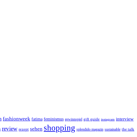
n
fashionweek
interview
feminismus
fatima
gift guide
gewinnspiel
instagram
shopping
review
n
sehen
rezept
the talk
splendido magazin
sustainable