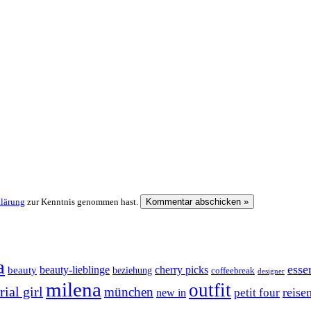
klärung
zur Kenntnis genommen hast.
a
esse
cherry picks
beauty-lieblinge
beauty
beziehung
coffeebreak
designer
milena
outfit
ial girl
münchen
reise
petit four
new in