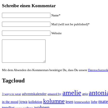
Schreibe einen Kommentar
Name*
Mail (will not be published)*
Website
Mit dem Absenden des Kommentars bestätigst Du, dass Du unsere
Datenschutzer
Tagcloud
amelie
antoni
adventskalender
anja
3 ways to wear
amazed by
kolumne
mater
jowa
lesen
in the mood
kollektion
liebe
letmeworkit
wohnen
trendlog