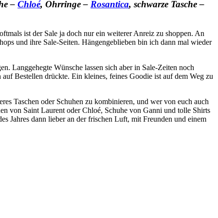
che –
Chloé
, Ohrringe –
Rosantica
, schwarze Tasche –
tmals ist der Sale ja doch nur ein weiterer Anreiz zu shoppen. An
eshops und ihre Sale-Seiten. Hängengeblieben bin ich dann mal wieder
gen. Langgehegte Wünsche lassen sich aber in Sale-Zeiten noch
 auf Bestellen drückte. Ein kleines, feines Goodie ist auf dem Weg zu
sonderes Taschen oder Schuhen zu kombinieren, und wer von euch auch
chen von Saint Laurent oder Chloé, Schuhe von Ganni und tolle Shirts
es Jahres dann lieber an der frischen Luft, mit Freunden und einem