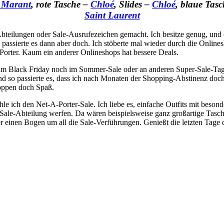
l Marant
, rote Tasche –
Chloé
, Slides –
Chloé
, blaue Tas
Saint Laurent
bteilungen oder Sale-Ausrufezeichen gemacht. Ich besitze genug, und of
 passierte es dann aber doch. Ich stöberte mal wieder durch die Onlin
-Porter. Kaum ein anderer Onlineshops hat bessere Deals.
er am Black Friday noch im Sommer-Sale oder an anderen Super-Sale-Ta
Und so passierte es, dass ich nach Monaten der Shopping-Abstinenz doch
hoppen doch Spaß.
fehle ich den Net-A-Porter-Sale. Ich liebe es, einfache Outfits mit be
die Sale-Abteilung werfen. Da wären beispielsweise ganz großartige Tas
 einen Bogen um all die Sale-Verführungen. Genießt die letzten Tage d