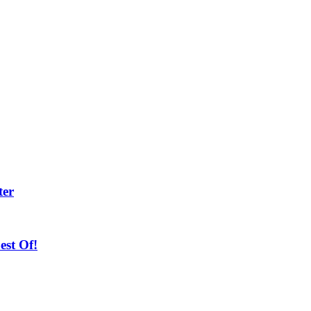
ter
st Of!