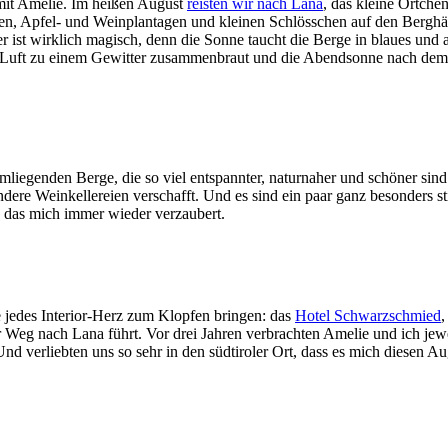
 mit Amelie. Im heißen August
reisten wir nach Lana
, das kleine Örtche
rgen, Apfel- und Weinplantagen und kleinen Schlösschen auf den Bergh
r ist wirklich magisch, denn die Sonne taucht die Berge in blaues und al
-Luft zu einem Gewitter zusammenbraut und die Abendsonne nach dem
umliegenden Berge, die so viel entspannter, naturnaher und schöner sin
re Weinkellereien verschafft. Und es sind ein paar ganz besonders stil
, das mich immer wieder verzaubert.
e jedes Interior-Herz zum Klopfen bringen: das
Hotel Schwarzschmied
,
r Weg nach Lana führt. Vor drei Jahren verbrachten Amelie und ich je
nd verliebten uns so sehr in den südtiroler Ort, dass es mich diesen A