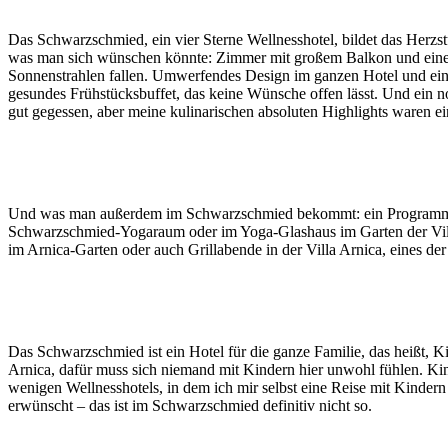
Das Schwarzschmied, ein vier Sterne Wellnesshotel, bildet das Herzst
was man sich wünschen könnte: Zimmer mit großem Balkon und einem 
Sonnenstrahlen fallen. Umwerfendes Design im ganzen Hotel und ein
gesundes Frühstücksbuffet, das keine Wünsche offen lässt. Und ein 
gut gegessen, aber meine kulinarischen absoluten Highlights waren 
Und was man außerdem im Schwarzschmied bekommt: ein Programm, das 
Schwarzschmied-Yogaraum oder im Yoga-Glashaus im Garten der Vill
im Arnica-Garten oder auch Grillabende in der Villa Arnica, eines de
Das Schwarzschmied ist ein Hotel für die ganze Familie, das heißt, K
Arnica, dafür muss sich niemand mit Kindern hier unwohl fühlen. Ki
wenigen Wellnesshotels, in dem ich mir selbst eine Reise mit Kindern 
erwünscht – das ist im Schwarzschmied definitiv nicht so.