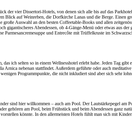
ück der vier Dissertori-Hotels, von denen sich alle bis auf das Parkh
Blick auf Weinreben, die Dorfkirche Lanas und die Berge. Einen gro
e große Auswahl an den besten Coffeetable-Books und allen zeitgenös
noch gigantischeres Abendessen, ob 4-Gänge-Menü oder etwas aus der g
eine Parmesancremesuppe und Entrecôte mit Trüffelkruste im Schwarzs
ich selten so in einem Wellnesshotel erlebt habe. Jeden Tag gibt es
a Arnica nebenan stattfindet. Außerdem geführte oder auch meditati
r wenigen Programmpunkte, die nicht inkludiert sind aber sich sehr lohn
inder sind hier willkommen – auch am Pool. Der Lautstärkepegel am Pool
nder gehören am Pool, beim Frühstück und beim Abendessen ganz natürl
vorstellen könnte. In den allermeisten Hotels fühlt man sich mit Kinder