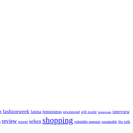
n
fashionweek
interview
feminismus
fatima
gift guide
gewinnspiel
instagram
shopping
review
n
sehen
rezept
the talk
splendido magazin
sustainable