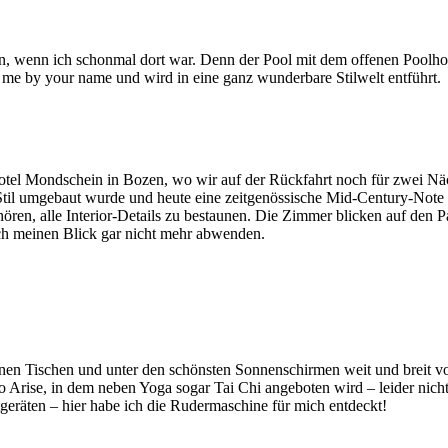
sein, wenn ich schonmal dort war. Denn der Pool mit dem offenen Pool
l me by your name und wird in eine ganz wunderbare Stilwelt entführt.
el Mondschein in Bozen, wo wir auf der Rückfahrt noch für zwei Nächt
il umgebaut wurde und heute eine zeitgenössische Mid-Century-Note 
ören, alle Interior-Details zu bestaunen. Die Zimmer blicken auf den
ich meinen Blick gar nicht mehr abwenden.
 Tischen und unter den schönsten Sonnenschirmen weit und breit vor 
io Arise, in dem neben Yoga sogar Tai Chi angeboten wird – leider nic
geräten – hier habe ich die Rudermaschine für mich entdeckt!