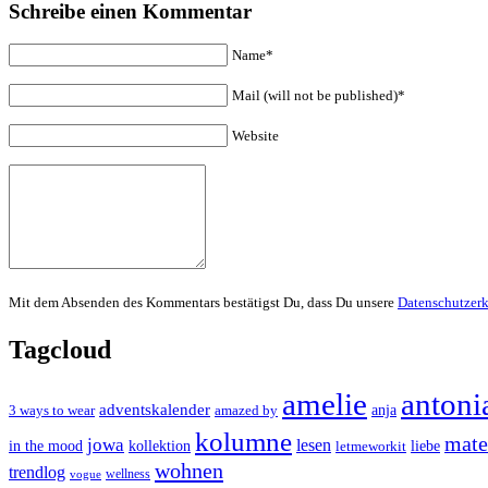
Schreibe einen Kommentar
Name*
Mail (will not be published)*
Website
Mit dem Absenden des Kommentars bestätigst Du, dass Du unsere
Datenschutzer
Tagcloud
amelie
antoni
adventskalender
anja
3 ways to wear
amazed by
kolumne
mater
jowa
lesen
in the mood
kollektion
liebe
letmeworkit
wohnen
trendlog
wellness
vogue