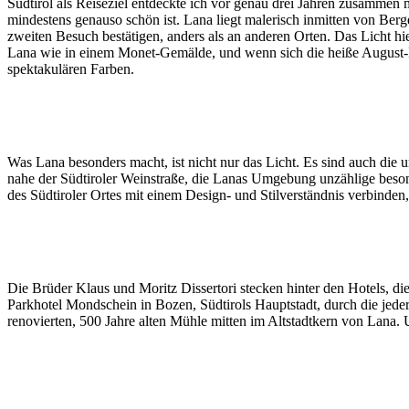
Südtirol als Reiseziel entdeckte ich vor genau drei Jahren zusammen
mindestens genauso schön ist. Lana liegt malerisch inmitten von Be
zweiten Besuch bestätigen, anders als an anderen Orten. Das Licht hie
Lana wie in einem Monet-Gemälde, und wenn sich die heiße August
spektakulären Farben.
Was Lana besonders macht, ist nicht nur das Licht. Es sind auch die 
nahe der Südtiroler Weinstraße, die Lanas Umgebung unzählige besonde
des Südtiroler Ortes mit einem Design- und Stilverständnis verbinden
Die Brüder Klaus und Moritz Dissertori stecken hinter den Hotels, di
Parkhotel Mondschein in Bozen, Südtirols Hauptstadt, durch die jede
renovierten, 500 Jahre alten Mühle mitten im Altstadtkern von Lana. U