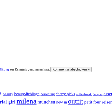
klärung
zur Kenntnis genommen hast.
a
esse
cherry picks
beauty-lieblinge
beauty
beziehung
coffeebreak
designer
milena
outfit
ial girl
münchen
reise
petit four
new in