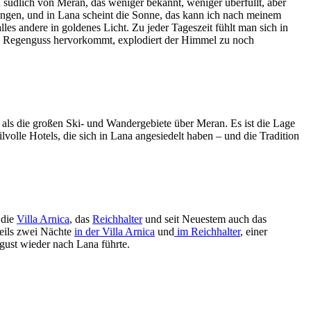
n südlich von Meran, das weniger bekannt, weniger überfüllt, aber
ängen, und in Lana scheint die Sonne, das kann ich nach meinem
les andere in goldenes Licht. Zu jeder Tageszeit fühlt man sich in
 Regenguss hervorkommt, explodiert der Himmel zu noch
d als die großen Ski- und Wandergebiete über Meran. Es ist die Lage
volle Hotels, die sich in Lana angesiedelt haben – und die Tradition
 die
Villa Arnica
, das
Reichhalter
und seit Neuestem auch das
weils zwei Nächte
in der Villa Arnica
und
im Reichhalter
, einer
ugust wieder nach Lana führte.