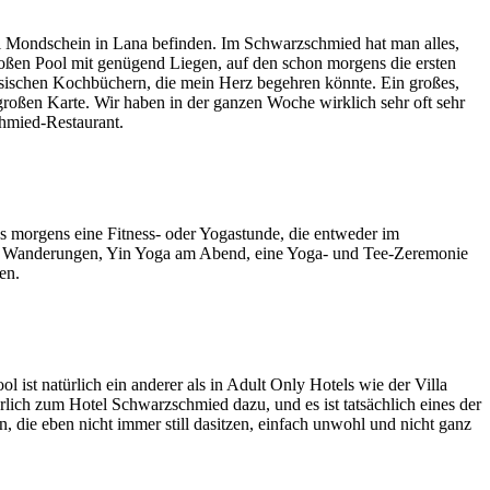
otel Mondschein in Lana befinden. Im Schwarzschmied hat man alles,
ßen Pool mit genügend Liegen, auf den schon morgens die ersten
sischen Kochbüchern, die mein Herz begehren könnte. Ein großes,
roßen Karte. Wir haben in der ganzen Woche wirklich sehr oft sehr
chmied-Restaurant.
 morgens eine Fitness- oder Yogastunde, die entweder im
ve Wanderungen, Yin Yoga am Abend, eine Yoga- und Tee-Zeremonie
en.
 ist natürlich ein anderer als in Adult Only Hotels wie der Villa
ich zum Hotel Schwarzschmied dazu, und es ist tatsächlich eines der
n, die eben nicht immer still dasitzen, einfach unwohl und nicht ganz