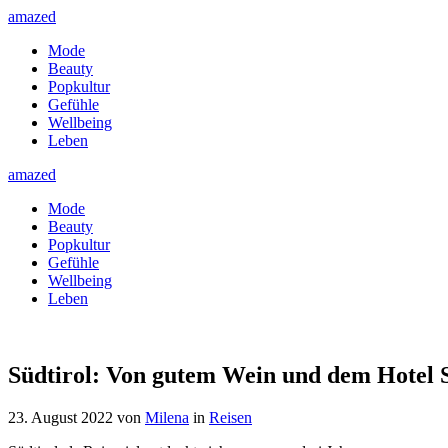
amazed
Mode
Beauty
Popkultur
Gefühle
Wellbeing
Leben
amazed
Mode
Beauty
Popkultur
Gefühle
Wellbeing
Leben
Südtirol: Von gutem Wein und dem Hotel 
23. August 2022
von
Milena
in
Reisen