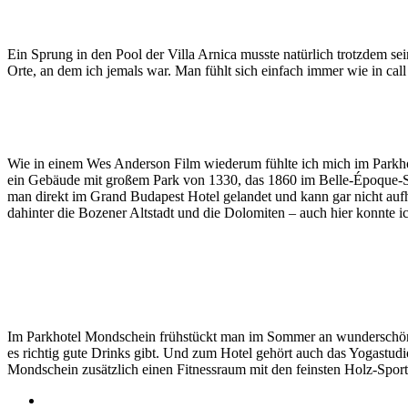
Ein Sprung in den Pool der Villa Arnica musste natürlich trotzdem 
Orte, an dem ich jemals war. Man fühlt sich einfach immer wie in cal
Wie in einem Wes Anderson Film wiederum fühlte ich mich im Parkhot
ein Gebäude mit großem Park von 1330, das 1860 im Belle-Époque-St
man direkt im Grand Budapest Hotel gelandet und kann gar nicht aufh
dahinter die Bozener Altstadt und die Dolomiten – auch hier konnte 
Im Parkhotel Mondschein frühstückt man im Sommer an wunderschönen
es richtig gute Drinks gibt. Und zum Hotel gehört auch das Yogastud
Mondschein zusätzlich einen Fitnessraum mit den feinsten Holz-Sport