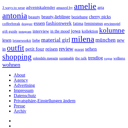
amelie
adventskalender
anja
3 ways to wear
amazed by
antonia
cherry picks
beauty-lieblinge
beauty
beziehung
essen
fashionweek
feminismus
coffeebreak
fatima
designer
gewinnspiel
kolumne
jowa
interview
gift guide
in the mood
kollektion
instagram
milena
material girl
münchen
lesen
new
liebe
letmeworkit
outfit
review
reisen
petit four
sehen
in
rezept
shopping
trendlog
the talk
splendido magazin
sustainable
wellness
vogue
wohnen
About
Agency
Advertising
Impressum
Datenschutz
Privatsphäre-Einstellungen ändern
Presse
Archiv