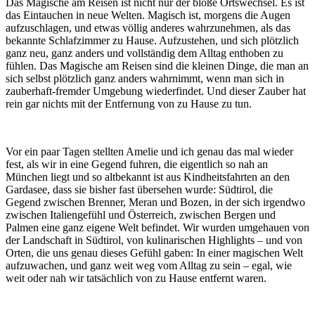
Das Magische am Reisen ist nicht nur der bloße Ortswechsel. Es ist
das Eintauchen in neue Welten. Magisch ist, morgens die Augen
aufzuschlagen, und etwas völlig anderes wahrzunehmen, als das
bekannte Schlafzimmer zu Hause. Aufzustehen, und sich plötzlich
ganz neu, ganz anders und vollständig dem Alltag enthoben zu
fühlen. Das Magische am Reisen sind die kleinen Dinge, die man an
sich selbst plötzlich ganz anders wahrnimmt, wenn man sich in
zauberhaft-fremder Umgebung wiederfindet. Und dieser Zauber hat
rein gar nichts mit der Entfernung von zu Hause zu tun.
Vor ein paar Tagen stellten Amelie und ich genau das mal wieder
fest, als wir in eine Gegend fuhren, die eigentlich so nah an
München liegt und so altbekannt ist aus Kindheitsfahrten an den
Gardasee, dass sie bisher fast übersehen wurde: Südtirol, die
Gegend zwischen Brenner, Meran und Bozen, in der sich irgendwo
zwischen Italiengefühl und Österreich, zwischen Bergen und
Palmen eine ganz eigene Welt befindet. Wir wurden umgehauen von
der Landschaft in Südtirol, von kulinarischen Highlights – und von
Orten, die uns genau dieses Gefühl gaben: In einer magischen Welt
aufzuwachen, und ganz weit weg vom Alltag zu sein – egal, wie
weit oder nah wir tatsächlich von zu Hause entfernt waren.