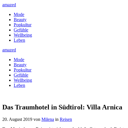
amazed
Mode
Beauty
Popkultur
Gefühle
Wellbeing
Leben
amazed
Mode
Beauty
Popkultur
Gefühle
Wellbeing
Leben
Das Traumhotel in Südtirol: Villa Arnica
20. August 2019
von
Milena
in
Reisen