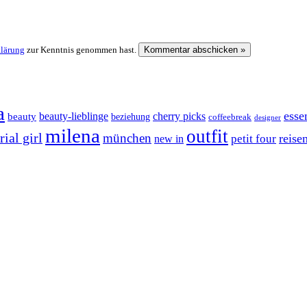
klärung
zur Kenntnis genommen hast.
a
esse
cherry picks
beauty-lieblinge
beauty
beziehung
coffeebreak
designer
milena
outfit
ial girl
münchen
reise
petit four
new in