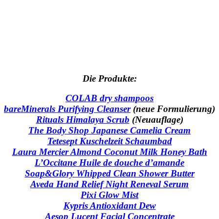
Die Produkte:
COLAB dry shampoos
bareMinerals Purifying Cleanser
(neue Formulierung)
Rituals Himalaya Scrub
(Neuauflage)
The Body Shop Japanese Camelia Cream
Tetesept Kuschelzeit Schaumbad
Laura Mercier Almond Coconut Milk Honey Bath
L’Occitane Huile de douche d’amande
Soap&Glory Whipped Clean Shower Butter
Aveda Hand Relief Night Reneval Serum
Pixi Glow Mist
Kypris Antioxidant Dew
Aesop Lucent Facial Concentrate