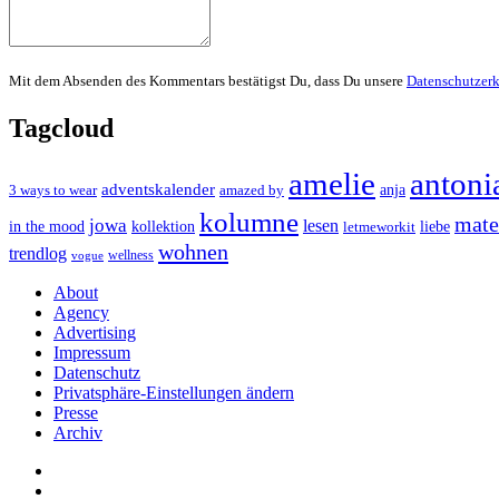
Mit dem Absenden des Kommentars bestätigst Du, dass Du unsere
Datenschutzer
Tagcloud
amelie
antoni
adventskalender
anja
3 ways to wear
amazed by
kolumne
mater
jowa
lesen
in the mood
kollektion
liebe
letmeworkit
wohnen
trendlog
wellness
vogue
About
Agency
Advertising
Impressum
Datenschutz
Privatsphäre-Einstellungen ändern
Presse
Archiv