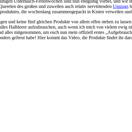
higen Untertauch-Ferienwochen sind nun endgültig vorbei, und wir start
e Querelen des großen und zuweilen auch relativ nervtötenden
Umzugs
h
rodukten, die wochenlang zusammengepackt in Kisten verweilen und d
ngen und keine fünf gleichen Produkte von allem offen stehen zu lassen
alles Halbleere aufzubrauchen, auch wenn ich mich von vielem ewig nich
alles mitgenommen, um euch nun mein offiziell erstes „Aufgebraucht“
ders gefreut habe! Hier kommt das Video, die Produkte findet ihr daru