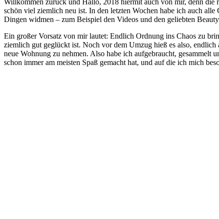
Willkommen zurück und Hallo, 2018 hiermit auch von mir, denn die ru
schön viel ziemlich neu ist. In den letzten Wochen habe ich auch all
Dingen widmen – zum Beispiel den Videos und den geliebten Beautyp
Ein großer Vorsatz von mir lautet: Endlich Ordnung ins Chaos zu bri
ziemlich gut geglückt ist. Noch vor dem Umzug hieß es also, endlich 
neue Wohnung zu nehmen. Also habe ich aufgebraucht, gesammelt und 
schon immer am meisten Spaß gemacht hat, und auf die ich mich beson