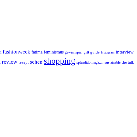
n
fashionweek
interview
feminismus
fatima
gift guide
gewinnspiel
instagram
shopping
review
n
sehen
rezept
the talk
splendido magazin
sustainable