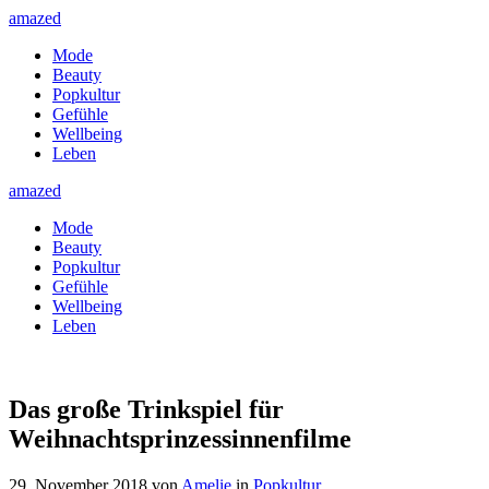
amazed
Mode
Beauty
Popkultur
Gefühle
Wellbeing
Leben
amazed
Mode
Beauty
Popkultur
Gefühle
Wellbeing
Leben
Das große Trinkspiel für
Weihnachtsprinzessinnenfilme
29. November 2018
von
Amelie
in
Popkultur