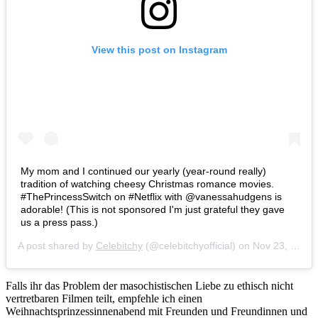
View this post on Instagram
My mom and I continued our yearly (year-round really)
tradition of watching cheesy Christmas romance movies.
#ThePrincessSwitch on #Netflix with @vanessahudgens is
adorable! (This is not sponsored I'm just grateful they gave
us a press pass.)
A post shared by
Celebitchy
(@celebitchyofficial) on
Nov 23, 2018 at 9:56am PST
Falls ihr das Problem der masochistischen Liebe zu ethisch nicht
vertretbaren Filmen teilt, empfehle ich einen
Weihnachtsprinzessinnenabend mit Freunden und Freundinnen und