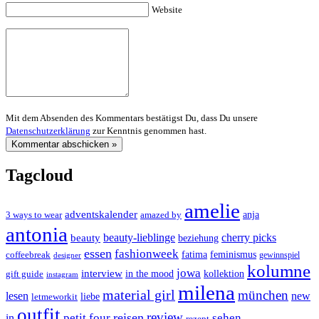
Website
Mit dem Absenden des Kommentars bestätigst Du, dass Du unsere
Datenschutzerklärung
zur Kenntnis genommen hast.
Tagcloud
amelie
adventskalender
anja
3 ways to wear
amazed by
antonia
cherry picks
beauty-lieblinge
beauty
beziehung
essen
fashionweek
feminismus
coffeebreak
fatima
designer
gewinnspiel
kolumne
jowa
interview
gift guide
in the mood
kollektion
instagram
milena
material girl
münchen
lesen
new
liebe
letmeworkit
outfit
review
reisen
petit four
sehen
in
rezept