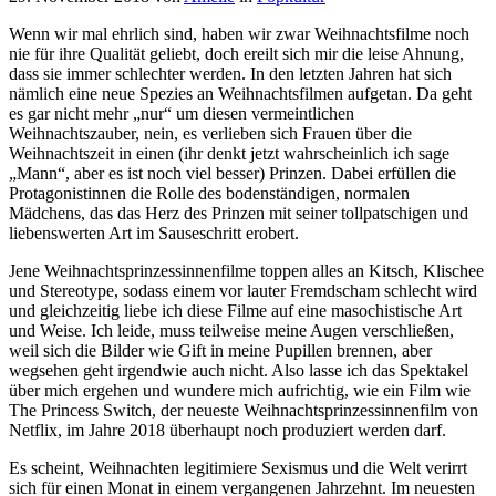
Wenn wir mal ehrlich sind, haben wir zwar Weihnachtsfilme noch
nie für ihre Qualität geliebt, doch ereilt sich mir die leise Ahnung,
dass sie immer schlechter werden. In den letzten Jahren hat sich
nämlich eine neue Spezies an Weihnachtsfilmen aufgetan. Da geht
es gar nicht mehr „nur“ um diesen vermeintlichen
Weihnachtszauber, nein, es verlieben sich Frauen über die
Weihnachtszeit in einen (ihr denkt jetzt wahrscheinlich ich sage
„Mann“, aber es ist noch viel besser) Prinzen. Dabei erfüllen die
Protagonistinnen die Rolle des bodenständigen, normalen
Mädchens, das das Herz des Prinzen mit seiner tollpatschigen und
liebenswerten Art im Sauseschritt erobert.
Jene Weihnachtsprinzessinnenfilme toppen alles an Kitsch, Klischee
und Stereotype, sodass einem vor lauter Fremdscham schlecht wird
und gleichzeitig liebe ich diese Filme auf eine masochistische Art
und Weise. Ich leide, muss teilweise meine Augen verschließen,
weil sich die Bilder wie Gift in meine Pupillen brennen, aber
wegsehen geht irgendwie auch nicht. Also lasse ich das Spektakel
über mich ergehen und wundere mich aufrichtig, wie ein Film wie
The Princess Switch, der neueste Weihnachtsprinzessinnenfilm von
Netflix, im Jahre 2018 überhaupt noch produziert werden darf.
Es scheint, Weihnachten legitimiere Sexismus und die Welt verirrt
sich für einen Monat in einem vergangenen Jahrzehnt. Im neuesten