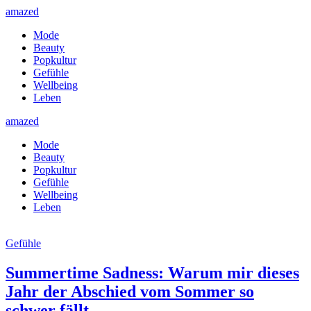
amazed
Mode
Beauty
Popkultur
Gefühle
Wellbeing
Leben
amazed
Mode
Beauty
Popkultur
Gefühle
Wellbeing
Leben
Gefühle
Summertime Sadness: Warum mir dieses
Jahr der Abschied vom Sommer so
schwer fällt