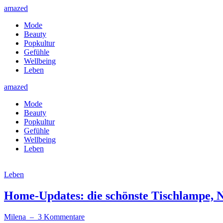
amazed
Mode
Beauty
Popkultur
Gefühle
Wellbeing
Leben
amazed
Mode
Beauty
Popkultur
Gefühle
Wellbeing
Leben
Leben
Home-Updates: die schönste Tischlampe, 
Milena
– 3 Kommentare