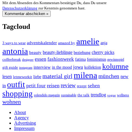
Mit dem Absenden des Kommentars bestätigst Du, dass Du unsere
Datenschutzerklärung
zur Kenntnis genommen hast.
Tagcloud
amelie
adventskalender
anja
3 ways to wear
amazed by
antonia
cherry picks
beauty-lieblinge
beauty
beziehung
essen
fashionweek
feminismus
coffeebreak
fatima
designer
gewinnspiel
kolumne
jowa
interview
gift guide
in the mood
kollektion
instagram
milena
material girl
münchen
lesen
new
liebe
letmeworkit
outfit
review
reisen
petit four
sehen
in
rezept
shopping
trendlog
the talk
splendido magazin
sustainable
wellness
vogue
wohnen
About
Agency
Advertising
Impressum