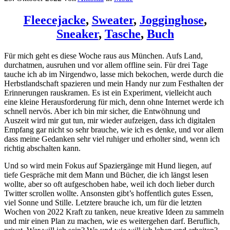
Fleecejacke
,
Sweater
,
Jogginghose
,
Sneaker
,
Tasche
,
Buch
Für mich geht es diese Woche raus aus München. Aufs Land,
durchatmen, ausruhen und vor allem offline sein. Für drei Tage
tauche ich ab im Nirgendwo, lasse mich bekochen, werde durch die
Herbstlandschaft spazieren und mein Handy nur zum Festhalten der
Erinnerungen rauskramen. Es ist ein Experiment, vielleicht auch
eine kleine Herausforderung für mich, denn ohne Internet werde ich
schnell nervös. Aber ich bin mir sicher, die Entwöhnung und
Auszeit wird mir gut tun, mir wieder aufzeigen, dass ich digitalen
Empfang gar nicht so sehr brauche, wie ich es denke, und vor allem
dass meine Gedanken sehr viel ruhiger und erholter sind, wenn ich
richtig abschalten kann.
Und so wird mein Fokus auf Spaziergänge mit Hund liegen, auf
tiefe Gespräche mit dem Mann und Bücher, die ich längst lesen
wollte, aber so oft aufgeschoben habe, weil ich doch lieber durch
Twitter scrollen wollte. Ansonsten gibt’s hoffentlich gutes Essen,
viel Sonne und Stille. Letztere brauche ich, um für die letzten
Wochen von 2022 Kraft zu tanken, neue kreative Ideen zu sammeln
und mir einen Plan zu machen, wie es weitergehen darf. Beruflich,