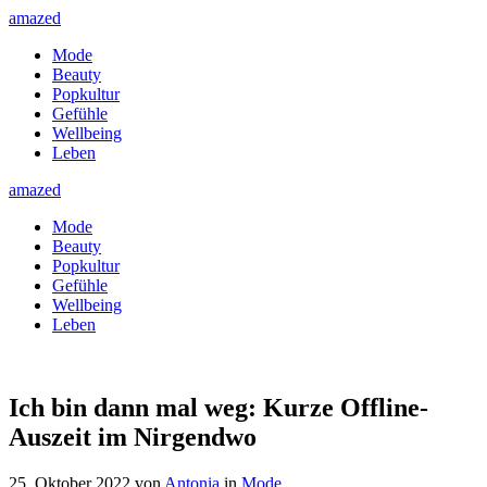
amazed
Mode
Beauty
Popkultur
Gefühle
Wellbeing
Leben
amazed
Mode
Beauty
Popkultur
Gefühle
Wellbeing
Leben
Ich bin dann mal weg: Kurze Offline-
Auszeit im Nirgendwo
25. Oktober 2022
von
Antonia
in
Mode