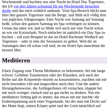
Wochenende und buchten uns eine Nacht im Hotel Das Tegernsee,
das ich
vor drei Jahren schonmal für ein Wochenende besuchen
durfte
und das mich wirklich umhaute. Vom Spa-Bereich blickt man
über den ganzen Tegernsee und die Berge, und fühlt sich völlig fern
von jeglichen Alltagssorgen. Eine Nacht von Samstag auf Sonntag
heißt, schon den ganzen Samstag im Spa verbringen zu können.
Genau das taten wir, und so fühlte sich auch nur eine Nacht schon
an wie ein Kurzurlaub. Noch einfacher ist natürlich ein Day Spa zu
buchen – toll zum Beispiel ist das im Hotel Bachmair Weißach am
Tegernsee – oder in eine der Seesaunen zu gehen. Weil die an
Samstagen aber oft schon voll sind, ist ein Hotel-Spa manchmal die
bessere Idee.
Meditieren
Einen Zugang zum Thema Meditation zu bekommen, fiel mir lange
schwer. Geführte Traumreisen oder der Klassiker, sich nach der
Reihe auf alle Körperteile einzeln zu konzentrieren, machten mit mir
nicht besonders viel und langweilten mich eher. Und die andere
Herangehensweise, die AnfängerInnen oft versuchen, klappte bei
mir noch weniger: einfach mal an gar nichts zu denken. Nur ein
meditatives Setting gab es immer, das etwas mit mir machte: die
Endentspannung nach einer Yogastunde, bei der man mit Decke auf
der Matte liegt, seinen Körper spürt und der Geist tatsächlich auf