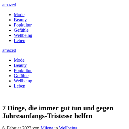
amazed
Mode
Beauty
Popkultur
Gefühle
Wellbeing
Leben
amazed
Mode
Beauty
Popkultur
Gefühle
Wellbeing
Leben
7 Dinge, die immer gut tun und gegen
Jahresanfangs-Tristesse helfen
6. Februar 2023
von
Milena
in
Wellbeing