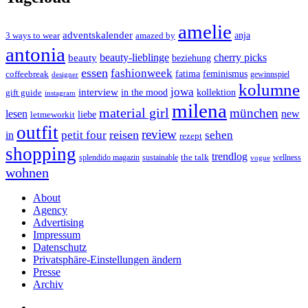
amelie
adventskalender
anja
3 ways to wear
amazed by
antonia
cherry picks
beauty-lieblinge
beauty
beziehung
essen
fashionweek
feminismus
coffeebreak
fatima
designer
gewinnspiel
kolumne
jowa
interview
gift guide
in the mood
kollektion
instagram
milena
material girl
münchen
lesen
new
liebe
letmeworkit
outfit
review
reisen
petit four
sehen
in
rezept
shopping
trendlog
the talk
splendido magazin
sustainable
wellness
vogue
wohnen
About
Agency
Advertising
Impressum
Datenschutz
Privatsphäre-Einstellungen ändern
Presse
Archiv