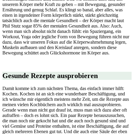
unserem Körper mehr Kraft zu geben – mit Bewegung, gesunder
Ernährung und genug Schlaf. Es klingt so banal, aber alles, was
einen in irgendeiner Form körperlich stärkt, stärkt gleichzeitig
tatsächlich auch die mentale Gesundheit – der Körper macht laut
Phil Stutz sogar 85% der mentalen Gesundheit aus. Also: Auch,
wenn man sich absolut nicht danach fühlt: ein Spaziergang, ein
Workout, Yoga oder jegliche Form von Bewegung führen nicht nur
dazu, dass wir unseren Fokus auf die Körperwahrnehmung legen,
Muskeln aufbauen und den Kreislauf anregen, sondern diese
Bewegung schüttet auch Glückshormone im Körper aus.
Gesunde Rezepte ausprobieren
Damit komme ich zum nächsten Thema, das einfach immer hilft:
Kochen. Kochen ist an sich eine wunderbare Beschäftigung, und
ich wünsche mir eigentlich meistens mehr Zeit, um die Rezepte aus
meinen vielen Kochbüchern auch wirklich mal auszuprobieren.
Gerade wenn man nicht gut drauf ist, muss man sich dazu aber oft
aufraffen – doch es lohnt sich. Ein paar Rezepte herauszusuchen,
die man noch nie gekocht hat und die auch noch gesund sind und
viel Gemüse und Proteine enthalten, ist eine Beschäftigung, die auf
gleich mehreren Ebenen gut tut. Und die auch eine Säule der eben