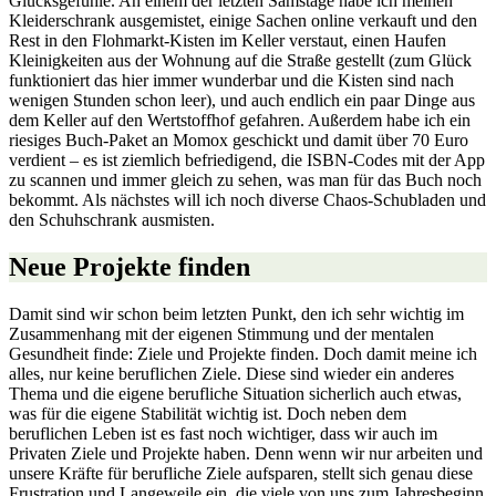
Glücksgefühle. An einem der letzten Samstage habe ich meinen
Kleiderschrank ausgemistet, einige Sachen online verkauft und den
Rest in den Flohmarkt-Kisten im Keller verstaut, einen Haufen
Kleinigkeiten aus der Wohnung auf die Straße gestellt (zum Glück
funktioniert das hier immer wunderbar und die Kisten sind nach
wenigen Stunden schon leer), und auch endlich ein paar Dinge aus
dem Keller auf den Wertstoffhof gefahren. Außerdem habe ich ein
riesiges Buch-Paket an Momox geschickt und damit über 70 Euro
verdient – es ist ziemlich befriedigend, die ISBN-Codes mit der App
zu scannen und immer gleich zu sehen, was man für das Buch noch
bekommt. Als nächstes will ich noch diverse Chaos-Schubladen und
den Schuhschrank ausmisten.
Neue Projekte finden
Damit sind wir schon beim letzten Punkt, den ich sehr wichtig im
Zusammenhang mit der eigenen Stimmung und der mentalen
Gesundheit finde: Ziele und Projekte finden. Doch damit meine ich
alles, nur keine beruflichen Ziele. Diese sind wieder ein anderes
Thema und die eigene berufliche Situation sicherlich auch etwas,
was für die eigene Stabilität wichtig ist. Doch neben dem
beruflichen Leben ist es fast noch wichtiger, dass wir auch im
Privaten Ziele und Projekte haben. Denn wenn wir nur arbeiten und
unsere Kräfte für berufliche Ziele aufsparen, stellt sich genau diese
Frustration und Langeweile ein, die viele von uns zum Jahresbeginn