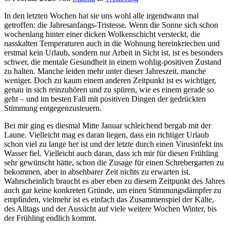
In den letzten Wochen hat sie uns wohl alle irgendwann mal
getroffen: die Jahresanfangs-Tristesse. Wenn die Sonne sich schon
wochenlang hinter einer dicken Wolkenschicht versteckt, die
nasskalten Temperaturen auch in die Wohnung hereinkriechen und
erstmal kein Urlaub, sondern nur Arbeit in Sicht ist, ist es besonders
schwer, die mentale Gesundheit in einem wohlig-positiven Zustand
zu halten. Manche leiden mehr unter dieser Jahreszeit, manche
weniger. Doch zu kaum einem anderen Zeitpunkt ist es wichtiger,
genau in sich reinzuhören und zu spüren, wie es einem gerade so
geht – und im besten Fall mit positiven Dingen der gedrückten
Stimmung entgegenzusteuern.
Bei mir ging es diesmal Mitte Januar schleichend bergab mit der
Laune. Vielleicht mag es daran liegen, dass ein richtiger Urlaub
schon viel zu lange her ist und der letzte durch einen Virusinfekt ins
Wasser fiel. Vielleicht auch daran, dass ich mir für diesen Frühling
sehr gewünscht hätte, schon die Zusage für einen Schrebergarten zu
bekommen, aber in absehbarer Zeit nichts zu erwarten ist.
Wahrscheinlich braucht es aber eben zu diesem Zeitpunkt des Jahres
auch gar keine konkreten Gründe, um einen Stimmungsdämpfer zu
empfinden, vielmehr ist es einfach das Zusammenspiel der Kälte,
des Alltags und der Aussicht auf viele weitere Wochen Winter, bis
der Frühling endlich kommt.