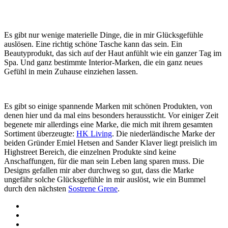
Paravent
/
Sideboard
/
Schalen-Set
/
graue Tasse
/
rosa Becher
/
goldene Kanne
Es gibt nur wenige materielle Dinge, die in mir Glücksgefühle
auslösen. Eine richtig schöne Tasche kann das sein. Ein
Beautyprodukt, das sich auf der Haut anfühlt wie ein ganzer Tag im
Spa. Und ganz bestimmte Interior-Marken, die ein ganz neues
Gefühl in mein Zuhause einziehen lassen.
Es gibt so einige spannende Marken mit schönen Produkten, von
denen hier und da mal eins besonders heraussticht. Vor einiger Zeit
begenete mir allerdings eine Marke, die mich mit ihrem gesamten
Sortiment überzeugte:
HK Living
. Die niederländische Marke der
beiden Gründer Emiel Hetsen and Sander Klaver liegt preislich im
Highstreet Bereich, die einzelnen Produkte sind keine
Anschaffungen, für die man sein Leben lang sparen muss. Die
Designs gefallen mir aber durchweg so gut, dass die Marke
ungefähr solche Glücksgefühle in mir auslöst, wie ein Bummel
durch den nächsten
Sostrene Grene
.