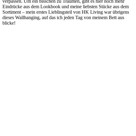
verpassen. Um ein bisschen zu Träumen, gibt es hier noch mehr
Eindrücke aus dem Lookbook und meine liebsten Stücke aus dem
Sortiment – mein erstes Lieblingsteil von HK Living war übrigens
dieses Wallhanging, auf das ich jeden Tag von meinem Bett aus
blicke!
View this post on Instagram