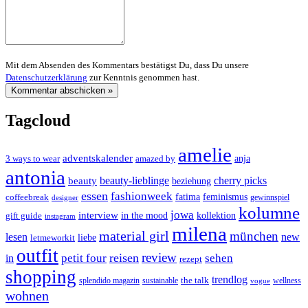
Mit dem Absenden des Kommentars bestätigst Du, dass Du unsere
Datenschutzerklärung
zur Kenntnis genommen hast.
Tagcloud
amelie
adventskalender
anja
3 ways to wear
amazed by
antonia
cherry picks
beauty-lieblinge
beauty
beziehung
essen
fashionweek
feminismus
coffeebreak
fatima
designer
gewinnspiel
kolumne
jowa
interview
gift guide
in the mood
kollektion
instagram
milena
material girl
münchen
lesen
new
liebe
letmeworkit
outfit
review
reisen
petit four
sehen
in
rezept
shopping
trendlog
the talk
splendido magazin
sustainable
wellness
vogue
wohnen