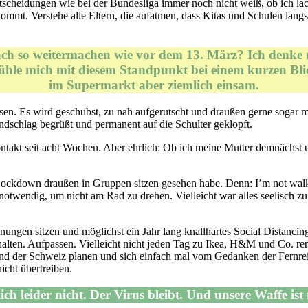
cheidungen wie bei der Bundesliga immer noch nicht weiß, ob ich lach
kkommt. Verstehe alle Eltern, die aufatmen, dass Kitas und Schulen lan
ach so weitermachen wie vor dem 13. März? Ich denke n
ühle mich mit diesem Standpunkt bei einem kurzen Bli
im Supermarkt aber ziemlich einsam.
sen. Es wird geschubst, zu nah aufgerutscht und draußen gerne sogar m
dschlag begrüßt und permanent auf die Schulter geklopft.
Kontakt seit acht Wochen. Aber ehrlich: Ob ich meine Mutter demnächst
 Lockdown draußen in Gruppen sitzen gesehen habe. Denn: I’m not walkin
wendig, um nicht am Rad zu drehen. Vielleicht war alles seelisch zu v
ohnungen sitzen und möglichst ein Jahr lang knallhartes Social Distanci
 halten. Aufpassen. Vielleicht nicht jeden Tag zu Ikea, H&M und Co. re
nd der Schweiz planen und sich einfach mal vom Gedanken der Fernrei
icht übertreiben.
ich leider nicht. Der Virus bleibt. Und unsere Waffe i