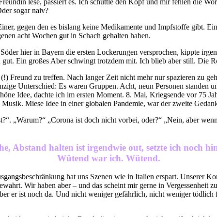
Freundin lese, passiert es. Ich schüttle den Kopf und mir fehlen die Wo
Oder sogar naiv?
. Einer, gegen den es bislang keine Medikamente und Impfstoffe gibt. 
ngenen acht Wochen gut in Schach gehalten haben.
öder hier in Bayern die ersten Lockerungen versprochen, kippte irgend
gut. Ein großes Aber schwingt trotzdem mit. Ich blieb aber still. Die Rol
 (!) Freund zu treffen. Nach langer Zeit nicht mehr nur spazieren zu 
r einzige Unterschied: Es waren Gruppen. Acht, neun Personen stande
schöne Idee, dachte ich im ersten Moment. 8. Mai, Kriegsende vor 75 J
Musik. Miese Idee in einer globalen Pandemie, war der zweite Gedan
asst?“. „Warum?“ „Corona ist doch nicht vorbei, oder?“ „Nein, aber we
he, Abstand halten ist irgendwie out, setzte ich noch hin
Wütend war ich. Wütend.
e Ausgangsbeschränkung hat uns Szenen wie in Italien erspart. Unserer 
ahrt. Wir haben aber – und das scheint mir gerne in Vergessenheit zu 
er er ist noch da. Und nicht weniger gefährlich, nicht weniger tödlich