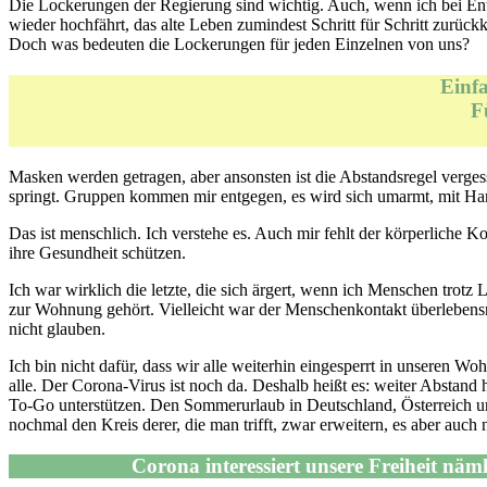
Die Lockerungen der Regierung sind wichtig. Auch, wenn ich bei Ents
wieder hochfährt, das alte Leben zumindest Schritt für Schritt zurüc
Doch was bedeuten die Lockerungen für jeden Einzelnen von uns?
Einf
F
Masken werden getragen, aber ansonsten ist die Abstandsregel verges
springt. Gruppen kommen mir entgegen, es wird sich umarmt, mit Han
Das ist menschlich. Ich verstehe es. Auch mir fehlt der körperliche 
ihre Gesundheit schützen.
Ich war wirklich die letzte, die sich ärgert, wenn ich Menschen trotz
zur Wohnung gehört. Vielleicht war der Menschenkontakt überlebensnot
nicht glauben.
Ich bin nicht dafür, dass wir alle weiterhin eingesperrt in unseren W
alle. Der Corona-Virus ist noch da. Deshalb heißt es: weiter Abstand
To-Go unterstützen. Den Sommerurlaub in Deutschland, Österreich u
nochmal den Kreis derer, die man trifft, zwar erweitern, es aber auch n
Corona interessiert unsere Freiheit näml