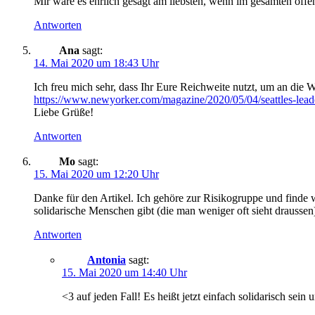
Mir wäre es ehrlich gesagt am liebsten, wenn im gesamten öff
Antworten
Ana
sagt:
14. Mai 2020 um 18:43 Uhr
Ich freu mich sehr, dass Ihr Eure Reichweite nutzt, um an di
https://www.newyorker.com/magazine/2020/05/04/seattles-leader
Liebe Grüße!
Antworten
Mo
sagt:
15. Mai 2020 um 12:20 Uhr
Danke für den Artikel. Ich gehöre zur Risikogruppe und finde wa
solidarische Menschen gibt (die man weniger oft sieht draussen
Antworten
Antonia
sagt:
15. Mai 2020 um 14:40 Uhr
<3 auf jeden Fall! Es heißt jetzt einfach solidarisch se