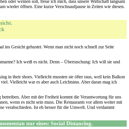
en oder weinen soll, freue ich mich, dass unsere Wirtschaft langsam
gsam wieder öffnen. Eine kurze Verschnaufpause in Zeiten wie diesen.
icht.
ck
al ins Gesicht gehustet. Wenn man nicht noch schnell zur Seite
 umarme? Ich weiß es nicht. Denn – Überraschung: Ich will sie und
g in their shoes. Vielleicht mussten sie öfter raus, weil kein Balkon
iel. Vielleicht war es aber auch Leichtsinn. Aber daran mag ich
ng betreiben. Aber mit der Freiheit kommt die Verantwortung für uns
nnen, wenn es nicht sein muss. Die Restaurants vor allem weiter mit
se verabschieden. Ist eh besser für die Umwelt. Und verdammt
st momentan nur eines: Social Distancing.