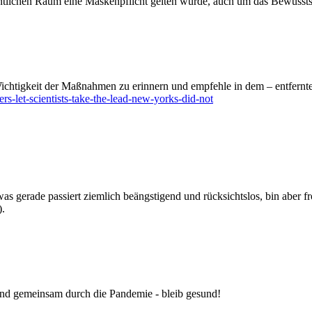
entlichen Raum eine Maskenpflicht gelten würde, auch um das Bewussts
e Wichtigkeit der Maßnahmen zu erinnern und empfehle in dem – entfer
s-let-scientists-take-the-lead-new-yorks-did-not
s gerade passiert ziemlich beängstigend und rücksichtslos, bin aber fr
).
in und gemeinsam durch die Pandemie - bleib gesund!