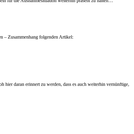
ein für die Ausnahmesituation weiterhin präsent zu halten…
nten – Zusammenhang folgenden Artikel:
oh hier daran erinnert zu werden, dass es auch weiterhin vernünftige,