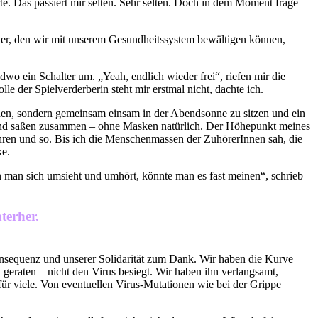
rte. Das passiert mir selten. Sehr selten. Doch in dem Moment frage
Einer, den wir mit unserem Gesundheitssystem bewältigen können,
wo ein Schalter um. „Yeah, endlich wieder frei“, riefen mir die
le der Spielverderberin steht mir erstmal nicht, dachte ich.
gehen, sondern gemeinsam einsam in der Abendsonne zu sitzen und ein
n und saßen zusammen – ohne Masken natürlich. Der Höhepunkt meines
ahren und so. Bis ich die Menschenmassen der ZuhörerInnen sah, die
ke.
nn man sich umsieht und umhört, könnte man es fast meinen“, schrieb
terher.
Konsequenz und unserer Solidarität zum Dank. Wir haben die Kurve
geraten – nicht den Virus besiegt. Wir haben ihn verlangsamt,
 für viele. Von eventuellen Virus-Mutationen wie bei der Grippe