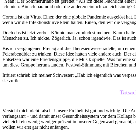
„Yeah! Der Sommerurlaub ist gerettet.“ Als ich diese Nachricht einer 
ich mich: Bin ich paranoid oder die anderen einfach zu leichtsinnig? 
Corona ist ein Virus. Einer, der eine globale Pandemie ausgelöst hat
wenn wir die Infektionskurve klein halten. Einen, den wir die verga
Doch das ist jetzt vorbei. Könnte man zumindest meinen. Kaum hatte S
Menschen zu. Ich nickte. Zögerlich. Ja, schon irgendwie. Das ist auch 
Bis ich vergangenen Freitag auf die Theresienwiese radelte, um einen
Feierabendbier zu trinken. Diese Idee hatten viele andere auch. De
Entsetzen war eine Friedensgruppe, die Musik spielte. Was für eine 
um diese Gruppe herumstanden. Festival-Stimmung mit Bierchen und 
Irritiert schrieb ich meiner Schwester: „Hab ich eigentlich was verp
sie zurück.
Tatsac
Versteht mich nicht falsch. Unsere Freiheit ist gut und wichtig. Di
verlangsamt – und damit unser Gesundheitssystem vor dem Kollaps bew
vielleicht ein wenig weniger präsent in unserer Gegenwart gemacht, ab
wollen wir erst gar nicht anfangen.