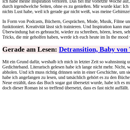
Ich habe meine Inspiration verloren. Das fiel mir vorletzte Woche au
durch irgendwelche Seiten, ohne es zu genießen. Mir wurde klar: Ich w
nichts Lust habe, weil ich gerade gar nicht weiß, was meine Gehirnzel
In Form von Podcasts, Büchern, Gesprächen, Mode, Musik, Filme und 
funktioniert. Kreativität lässt sich trainieren. Und Inspiration kan
Überwindung hat es gebraucht, wieder zu schreiben, hören, lesen, sehen
Tricks, die mir geholfen haben, werde ich euch heute im In the mood ve
Gerade am Lesen:
Detransition, Baby von
Mit ein Grund dafür, weshalb ich mich in letzter Zeit so wahnsinnig un
Gedichteband. Literarisch gelesen habe ich lange nicht mehr. Nicht, w
abholen. Und ich muss richtig drinnen sein in einer Geschichte, um 
habe ich angefangen zu lesen, und tatsächlich gehört es zu den Büche
Neue erzählt, dass das Buch sogar gut übersetzt wurde, habe ich es m
doch dieser Roman ist so treffend übersetzt, dass es fast nicht auffäll