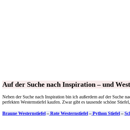
Ein Beitrag geteilt von made by em (@poke.zero)
Auf der Suche nach Inspiration – und West
Neben der Suche nach Inspiration bin ich außerdem auf der Suche na
perfekten Westernstiefel kaufen. Zwar gibt es tausende schöne Stiefel
Braune Westernstiefel
–
Rote Westernstiefel
–
Python Stiefel
–
Sc