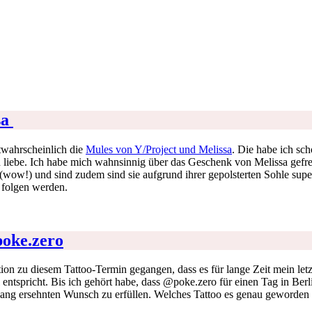
sa
twahrscheinlich die
Mules von Y/Project und Melissa
. Die habe ich sc
 ich liebe. Ich habe mich wahnsinnig über das Geschenk von Melissa gefr
wow!) und sind zudem sind sie aufgrund ihrer gepolsterten Sohle super
 folgen werden.
oke.zero
tion zu diesem Tattoo-Termin gegangen, dass es für lange Zeit mein let
 entspricht. Bis ich gehört habe, dass @poke.zero für einen Tag in Berl
g ersehnten Wunsch zu erfüllen. Welches Tattoo es genau geworden ist,