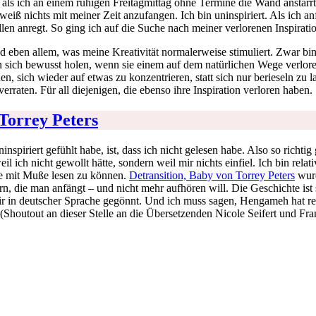
f, als ich an einem ruhigen Freitagmittag ohne Termine die Wand anstar
eiß nichts mit meiner Zeit anzufangen. Ich bin uninspiriert. Als ich a
len anregt. So ging ich auf die Suche nach meiner verlorenen Inspirati
eben allem, was meine Kreativität normalerweise stimuliert. Zwar bin 
n man sich bewusst holen, wenn sie einem auf dem natürlichen Wege verlo
, sich wieder auf etwas zu konzentrieren, statt sich nur berieseln zu l
rraten. Für all diejenigen, die ebenso ihre Inspiration verloren haben.
 Torrey Peters
inspiriert gefühlt habe, ist, dass ich nicht gelesen habe. Also so rich
eil ich nicht gewollt hätte, sondern weil mir nichts einfiel. Ich bin re
sie mit Muße lesen zu können.
Detransition, Baby von Torrey Peters
wurd
rn, die man anfängt – und nicht mehr aufhören will. Die Geschichte ist
ir in deutscher Sprache gegönnt. Und ich muss sagen, Hengameh hat rec
t. (Shoutout an dieser Stelle an die Übersetzenden Nicole Seifert und Fra