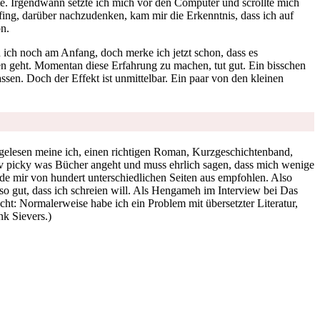
rte. Irgendwann setzte ich mich vor den Computer und scrollte mich
nfing, darüber nachzudenken, kam mir die Erkenntnis, dass ich auf
on.
ich noch am Anfang, doch merke ich jetzt schon, dass es
ren geht. Momentan diese Erfahrung zu machen, tut gut. Ein bisschen
assen. Doch der Effekt ist unmittelbar. Ein paar von den kleinen
tig gelesen meine ich, einen richtigen Roman, Kurzgeschichtenband,
lativ picky was Bücher angeht und muss ehrlich sagen, dass mich wenige
e mir von hundert unterschiedlichen Seiten aus empfohlen. Also
 so gut, dass ich schreien will. Als Hengameh im Interview bei Das
ht: Normalerweise habe ich ein Problem mit übersetzter Literatur,
nk Sievers.)