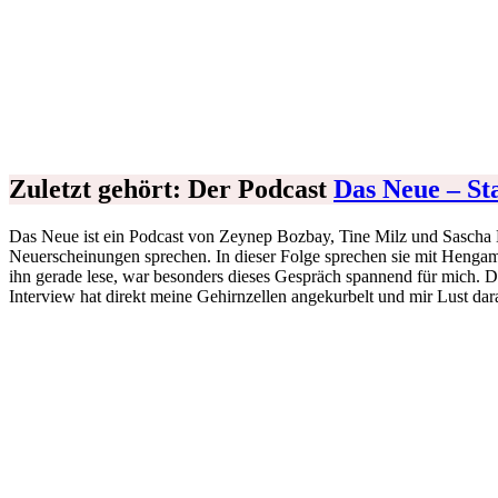
Ein Beitrag geteilt von Torrey Peters (@torreyadora)
Zuletzt gehört: Der Podcast
Das Neue – Sta
Das Neue ist ein Podcast von Zeynep Bozbay, Tine Milz und Sascha Ehl
Neuerscheinungen sprechen. In dieser Folge sprechen sie mit Henga
ihn gerade lese, war besonders dieses Gespräch spannend für mich. D
Interview hat direkt meine Gehirnzellen angekurbelt und mir Lust dar