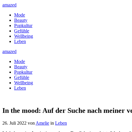
amazed
Mode
Beauty
Popkultur
Gefühle
Wellbeing
Leben
amazed
Mode
Beauty
Popkultur
Gefühle
Wellbeing
Leben
In the mood: Auf der Suche nach meiner ve
26. Juli 2022
von
Amelie
in
Leben