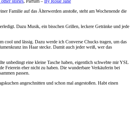
 other stories
, Parfüm –
By Rosie Jane
meiner Familie auf das Älterwerden anstoße, steht am Wochenende die
erledigt. Dazu Musik, ein bisschen Grillen, leckere Getränke und jede
dem cool und lässig. Dazu werde ich Converse Chucks tragen, um das
Blumenkranz ins Haar stecke. Damit auch jeder weiß, wer das
te unbedingt eine kleine Tasche haben, eigentlich schwebte mir YSL
lde Feierein eher nicht zu haben. Die wunderbare Verkäuferin bei
zusammen passen.
tstagskuchen angeschnitten und schon mal angestoßen. Habt einen