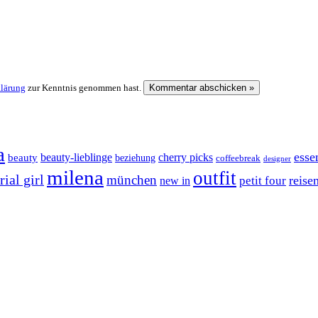
klärung
zur Kenntnis genommen hast.
a
esse
cherry picks
beauty-lieblinge
beauty
beziehung
coffeebreak
designer
milena
outfit
ial girl
münchen
reise
petit four
new in