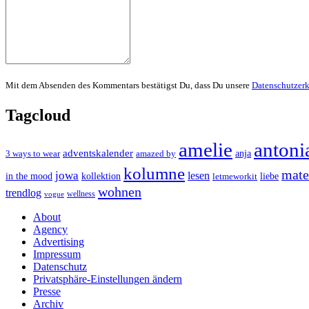
Mit dem Absenden des Kommentars bestätigst Du, dass Du unsere
Datenschutzer
Tagcloud
amelie
antoni
adventskalender
anja
3 ways to wear
amazed by
kolumne
mater
jowa
lesen
in the mood
kollektion
liebe
letmeworkit
wohnen
trendlog
wellness
vogue
About
Agency
Advertising
Impressum
Datenschutz
Privatsphäre-Einstellungen ändern
Presse
Archiv