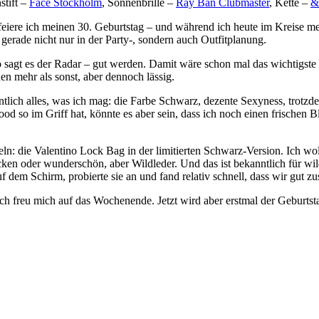
stift –
Face Stockholm
, Sonnenbrille –
Ray Ban Clubmaster
, Kette –
&
te feiere ich meinen 30. Geburtstag – und während ich heute im Kreise 
gerade nicht nur in der Party-, sondern auch Outfitplanung.
 sagt es der Radar – gut werden. Damit wäre schon mal das wichtigste 
en mehr als sonst, aber dennoch lässig.
ntlich alles, was ich mag: die Farbe Schwarz, dezente Sexyness, trotz
 so im Griff hat, könnte es aber sein, dass ich noch einen frischen 
die Valentino Lock Bag in der limitierten Schwarz-Version. Ich woll
acken oder wunderschön, aber Wildleder. Und das ist bekanntlich für wi
uf dem Schirm, probierte sie an und fand relativ schnell, dass wir gut 
, ich freu mich auf das Wochenende. Jetzt wird aber erstmal der Gebur