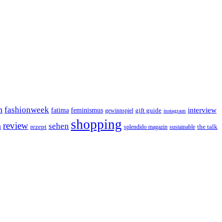
n
fashionweek
interview
feminismus
fatima
gift guide
gewinnspiel
instagram
shopping
review
n
sehen
rezept
the talk
splendido magazin
sustainable