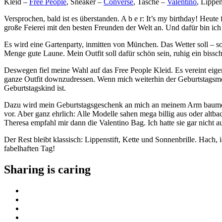
Kleid –
Free People
, Sneaker –
Converse
, Tasche –
Valentino
, Lippen
Versprochen, bald ist es überstanden. A b e r: It’s my birthday! Heu
große Feierei mit den besten Freunden der Welt an. Und dafür bin ich 
Es wird eine Gartenparty, inmitten von München. Das Wetter soll – so
Menge gute Laune. Mein Outfit soll dafür schön sein, ruhig ein bissch
Deswegen fiel meine Wahl auf das Free People Kleid. Es vereint eige
ganze Outfit downzudressen. Wenn mich weiterhin der Geburtstagsmood
Geburtstagskind ist.
Dazu wird mein Geburtstagsgeschenk an mich an meinem Arm baumeln: 
vor. Aber ganz ehrlich: Alle Modelle sahen mega billig aus oder altb
Theresa empfahl mir dann die Valentino Bag. Ich hatte sie gar nicht a
Der Rest bleibt klassisch: Lippenstift, Kette und Sonnenbrille. Hach
fabelhaften Tag!
Sharing is caring