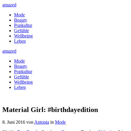
amazed
Mode
Beauty
Popkultur
Gefühle
Wellbeing
Leben
amazed
Mode
Beauty
Popkultur
Gefühle
Wellbeing
Leben
Material Girl: #birthdayedition
8. Juni 2016
von
Antonia
in
Mode