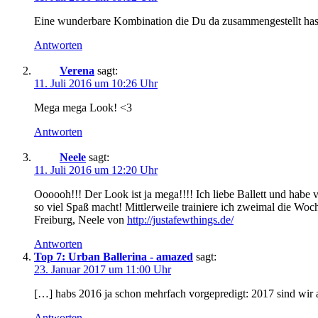
Eine wunderbare Kombination die Du da zusammengestellt hast.
Antworten
Verena
sagt:
11. Juli 2016 um 10:26 Uhr
Mega mega Look! <3
Antworten
Neele
sagt:
11. Juli 2016 um 12:20 Uhr
Oooooh!!! Der Look ist ja mega!!!! Ich liebe Ballett und habe 
so viel Spaß macht! Mittlerweile trainiere ich zweimal die Woc
Freiburg, Neele von
http://justafewthings.de/
Antworten
Top 7: Urban Ballerina - amazed
sagt:
23. Januar 2017 um 11:00 Uhr
[…] habs 2016 ja schon mehrfach vorgepredigt: 2017 sind wir al
Antworten