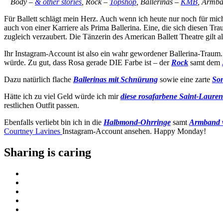
Body –
& other stories
, Rock –
Topshop
, Ballerinas –
KMB
, Armb
Für Ballett schlägt mein Herz. Auch wenn ich heute nur noch für mic
auch von einer Karriere als Prima Ballerina. Eine, die sich diesen Trau
zugleich verzaubert. Die Tänzerin des American Ballett Theatre gilt a
Ihr Instagram-Account ist also ein wahr gewordener Ballerina-Traum
würde. Zu gut, dass Rosa gerade DIE Farbe ist – der
Rock
samt dem
Dazu natürlich flache
Ballerinas mit Schnürung
sowie eine zarte
Son
Hätte ich zu viel Geld würde ich mir
diese rosafarbene Saint-Laure
restlichen Outfit passen.
Ebenfalls verliebt bin ich in die
Halbmond-Ohrringe
samt
Armband v
Courtney Lavines
Instagram-Account ansehen. Happy Monday!
Sharing is caring