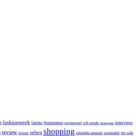
n
fashionweek
interview
feminismus
fatima
gift guide
gewinnspiel
instagram
shopping
review
n
sehen
rezept
the talk
splendido magazin
sustainable