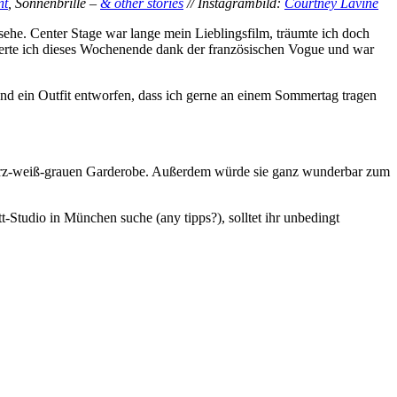
nt
, Sonnenbrille –
& other stories
// Instagrambild:
Courtney Lavine
ehe. Center Stage war lange mein Lieblingsfilm, träumte ich doch
perte ich dieses Wochenende dank der französischen Vogue und war
nd ein Outfit entworfen, dass ich gerne an einem Sommertag tragen
warz-weiß-grauen Garderobe. Außerdem würde sie ganz wunderbar zum
-Studio in München suche (any tipps?), solltet ihr unbedingt