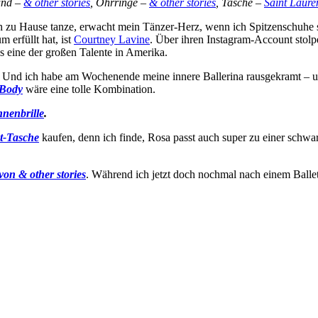
and –
& other stories
, Ohrringe –
& other stories
, Tasche –
Saint Laure
h zu Hause tanze, erwacht mein Tänzer-Herz, wenn ich Spitzenschuhe s
m erfüllt hat, ist
Courtney Lavine
. Über ihren Instagram-Account stol
ls eine der großen Talente in Amerika.
. Und ich habe am Wochenende meine innere Ballerina rausgekramt – u
Body
wäre eine tolle Kombination.
nenbrille
.
nt-Tasche
kaufen, denn ich finde, Rosa passt auch super zu einer sch
on & other stories
. Während ich jetzt doch nochmal nach einem Ballett