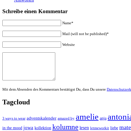
Schreibe einen Kommentar
Name*
Mail (will not be published)*
Website
Mit dem Absenden des Kommentars bestätigst Du, dass Du unsere
Datenschutzer
Tagcloud
amelie
antoni
adventskalender
anja
3 ways to wear
amazed by
kolumne
mater
jowa
lesen
in the mood
kollektion
liebe
letmeworkit