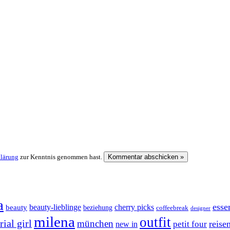
klärung
zur Kenntnis genommen hast.
a
esse
cherry picks
beauty-lieblinge
beauty
beziehung
coffeebreak
designer
milena
outfit
ial girl
münchen
reise
petit four
new in