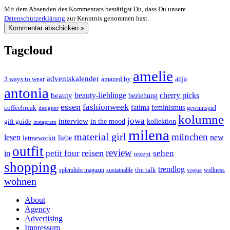
Mit dem Absenden des Kommentars bestätigst Du, dass Du unsere
Datenschutzerklärung
zur Kenntnis genommen hast.
Tagcloud
amelie
adventskalender
anja
3 ways to wear
amazed by
antonia
cherry picks
beauty-lieblinge
beauty
beziehung
essen
fashionweek
feminismus
coffeebreak
fatima
designer
gewinnspiel
kolumne
jowa
interview
gift guide
in the mood
kollektion
instagram
milena
material girl
münchen
lesen
new
liebe
letmeworkit
outfit
review
reisen
petit four
sehen
in
rezept
shopping
trendlog
the talk
splendido magazin
sustainable
wellness
vogue
wohnen
About
Agency
Advertising
Impressum