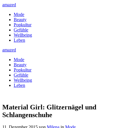
amazed
Mode
Beauty
Popkultur
Gefühle
Wellbeing
Leben
amazed
Mode
Beauty
Popkultur
Gefühle
Wellbeing
Leben
Material Girl: Glitzernägel und
Schlangenschuhe
11. Dezember 2015
von
Milena
in
Mode