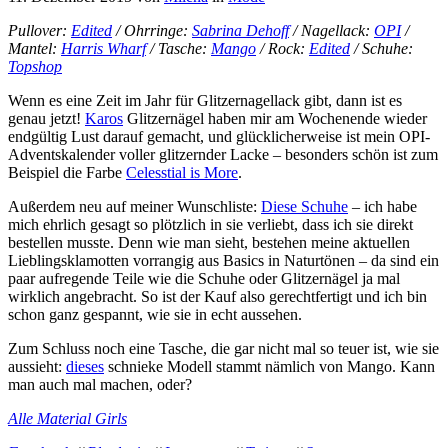
Pullover:
Edited
/ Ohrringe:
Sabrina Dehoff
/ Nagellack:
OPI
/
Mantel:
Harris Wharf
/ Tasche:
Mango
/ Rock:
Edited
/ Schuhe:
Topshop
Wenn es eine Zeit im Jahr für Glitzernagellack gibt, dann ist es
genau jetzt!
Karos
Glitzernägel haben mir am Wochenende wieder
endgültig Lust darauf gemacht, und glücklicherweise ist mein OPI-
Adventskalender voller glitzernder Lacke – besonders schön ist zum
Beispiel die Farbe
Celesstial is More
.
Außerdem neu auf meiner Wunschliste:
Diese Schuhe
– ich habe
mich ehrlich gesagt so plötzlich in sie verliebt, dass ich sie direkt
bestellen musste. Denn wie man sieht, bestehen meine aktuellen
Lieblingsklamotten vorrangig aus Basics in Naturtönen – da sind ein
paar aufregende Teile wie die Schuhe oder Glitzernägel ja mal
wirklich angebracht. So ist der Kauf also gerechtfertigt und ich bin
schon ganz gespannt, wie sie in echt aussehen.
Zum Schluss noch eine Tasche, die gar nicht mal so teuer ist, wie sie
aussieht:
dieses
schnieke Modell stammt nämlich von Mango. Kann
man auch mal machen, oder?
Alle Material Girls