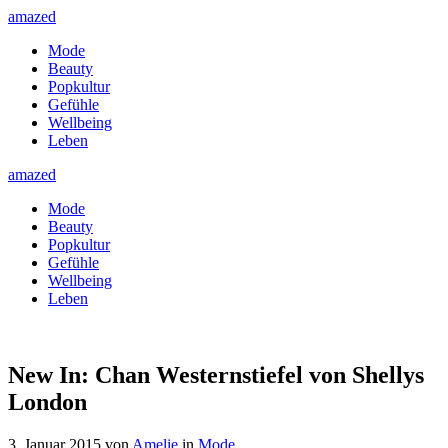
amazed
Mode
Beauty
Popkultur
Gefühle
Wellbeing
Leben
amazed
Mode
Beauty
Popkultur
Gefühle
Wellbeing
Leben
New In: Chan Westernstiefel von Shellys
London
3. Januar 2015
von
Amelie
in
Mode