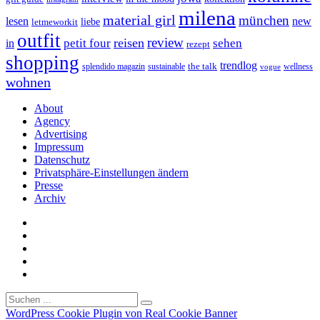
milena
material girl
münchen
lesen
new
liebe
letmeworkit
outfit
review
reisen
petit four
sehen
in
rezept
shopping
trendlog
the talk
splendido magazin
sustainable
wellness
vogue
wohnen
About
Agency
Advertising
Impressum
Datenschutz
Privatsphäre-Einstellungen ändern
Presse
Archiv
WordPress Cookie Plugin von Real Cookie Banner