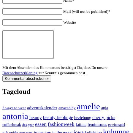
Name*
Mail (will not be published)*
Website
Mit dem Absenden des Kommentars bestätigst Du, dass Du unsere
Datenschutzerklärung
zur Kenntnis genommen hast.
Tagcloud
amelie
adventskalender
anja
3 ways to wear
amazed by
antonia
cherry picks
beauty-lieblinge
beauty
beziehung
essen
fashionweek
feminismus
coffeebreak
fatima
designer
gewinnspiel
kolumne
jowa
interview
gift guide
in the mood
kollektion
instagram