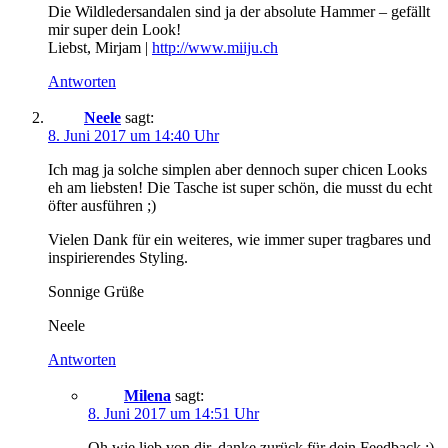
Die Wildledersandalen sind ja der absolute Hammer – gefällt
mir super dein Look!
Liebst, Mirjam |
http://www.miiju.ch
Antworten
Neele
sagt:
8. Juni 2017 um 14:40 Uhr
Ich mag ja solche simplen aber dennoch super chicen Looks
eh am liebsten! Die Tasche ist super schön, die musst du echt
öfter ausführen ;)
Vielen Dank für ein weiteres, wie immer super tragbares und
inspirierendes Styling.
Sonnige Grüße
Neele
Antworten
Milena
sagt:
8. Juni 2017 um 14:51 Uhr
Oh wie lieb von dir, danke zurück für dein Feedback :)