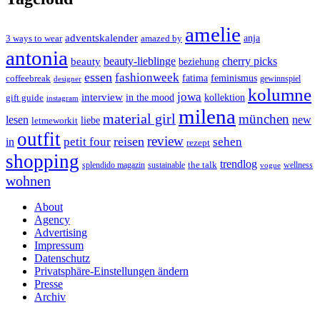
amelie
adventskalender
anja
3 ways to wear
amazed by
antonia
cherry picks
beauty-lieblinge
beauty
beziehung
essen
fashionweek
feminismus
coffeebreak
fatima
designer
gewinnspiel
kolumne
jowa
interview
gift guide
in the mood
kollektion
instagram
milena
material girl
münchen
lesen
new
liebe
letmeworkit
outfit
review
reisen
petit four
sehen
in
rezept
shopping
trendlog
the talk
splendido magazin
sustainable
wellness
vogue
wohnen
About
Agency
Advertising
Impressum
Datenschutz
Privatsphäre-Einstellungen ändern
Presse
Archiv