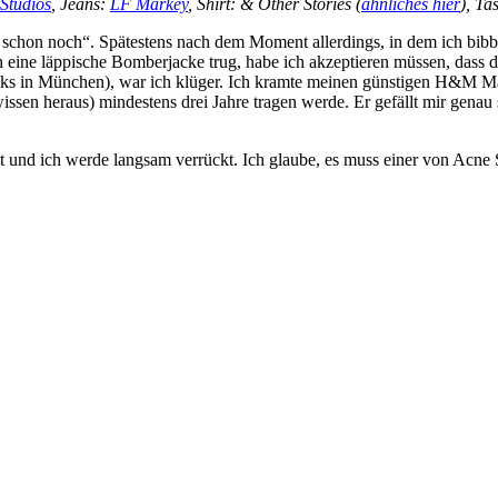
Studios
, Jeans:
LF Markey
, Shirt: & Other Stories (
ähnliches hier
), Ta
t schon noch“. Spätestens nach dem Moment allerdings, in dem ich bi
ch eine läppische Bomberjacke trug, habe ich akzeptieren müssen, dass 
s in München), war ich klüger. Ich kramte meinen günstigen H&M Mantel
ssen heraus) mindestens drei Jahre tragen werde. Er gefällt mir genau 
est und ich werde langsam verrückt. Ich glaube, es muss einer von Acne