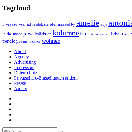
Tagcloud
amelie
antoni
adventskalender
anja
3 ways to wear
amazed by
kolumne
mater
jowa
lesen
in the mood
kollektion
liebe
letmeworkit
wohnen
trendlog
wellness
vogue
About
Agency
Advertising
Impressum
Datenschutz
Privatsphäre-Einstellungen ändern
Presse
Archiv