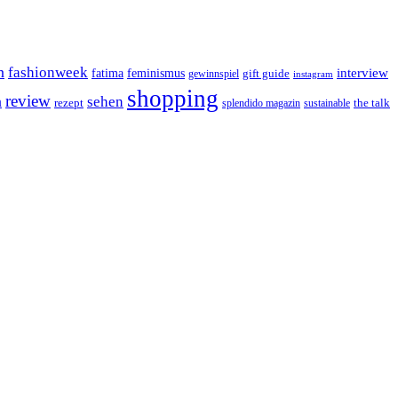
n
fashionweek
interview
feminismus
fatima
gift guide
gewinnspiel
instagram
shopping
review
n
sehen
rezept
the talk
splendido magazin
sustainable