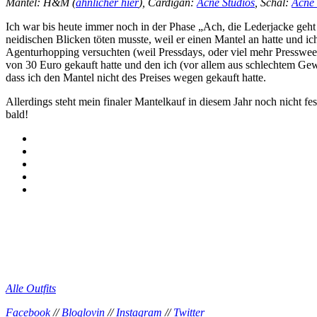
Mantel: H&M (
ähnlicher hier
), Cardigan:
Acne Studios
, Schal:
Acne 
Ich war bis heute immer noch in der Phase „Ach, die Lederjacke geh
neidischen Blicken töten musste, weil er einen Mantel an hatte und i
Agenturhopping versuchten (weil Pressdays, oder viel mehr Pressweek
von 30 Euro gekauft hatte und den ich (vor allem aus schlechtem Gewi
dass ich den Mantel nicht des Preises wegen gekauft hatte.
Allerdings steht mein finaler Mantelkauf in diesem Jahr noch nicht f
bald!
Alle Outfits
Facebook
//
Bloglovin
//
Instagram
//
Twitter