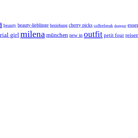
a
esse
cherry picks
beauty-lieblinge
beauty
beziehung
coffeebreak
designer
milena
outfit
ial girl
münchen
reise
petit four
new in