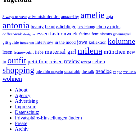
amelie
adventskalender
anja
3 ways to wear
amazed by
antonia
cherry picks
beauty-lieblinge
beauty
beziehung
essen
fashionweek
feminismus
coffeebreak
fatima
designer
gewinnspiel
kolumne
jowa
interview
gift guide
in the mood
kollektion
instagram
milena
material girl
münchen
lesen
new
liebe
letmeworkit
outfit
review
reisen
petit four
sehen
in
rezept
shopping
trendlog
the talk
splendido magazin
sustainable
wellness
vogue
wohnen
About
Agency
Advertising
Impressum
Datenschutz
Privatsphäre-Einstellungen ändern
Presse
Archiv