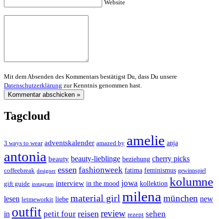
Website
Mit dem Absenden des Kommentars bestätigst Du, dass Du unsere
Datenschutzerklärung
zur Kenntnis genommen hast.
Tagcloud
amelie
adventskalender
anja
3 ways to wear
amazed by
antonia
cherry picks
beauty-lieblinge
beauty
beziehung
essen
fashionweek
feminismus
coffeebreak
fatima
designer
gewinnspiel
kolumne
jowa
interview
gift guide
in the mood
kollektion
instagram
milena
material girl
münchen
lesen
new
liebe
letmeworkit
outfit
review
reisen
petit four
sehen
in
rezept