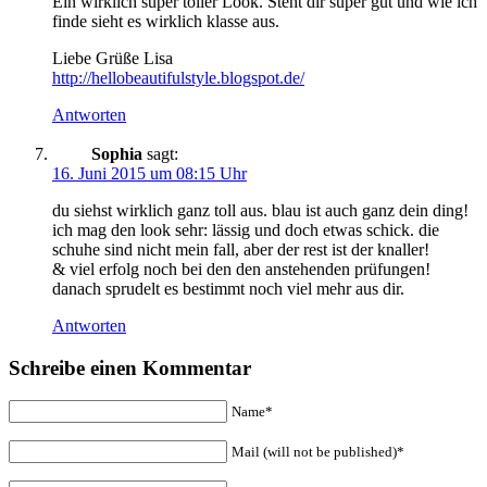
Ein wirklich super toller Look. Steht dir super gut und wie ich
finde sieht es wirklich klasse aus.
Liebe Grüße Lisa
http://hellobeautifulstyle.blogspot.de/
Antworten
Sophia
sagt:
16. Juni 2015 um 08:15 Uhr
du siehst wirklich ganz toll aus. blau ist auch ganz dein ding!
ich mag den look sehr: lässig und doch etwas schick. die
schuhe sind nicht mein fall, aber der rest ist der knaller!
& viel erfolg noch bei den den anstehenden prüfungen!
danach sprudelt es bestimmt noch viel mehr aus dir.
Antworten
Schreibe einen Kommentar
Name*
Mail (will not be published)*