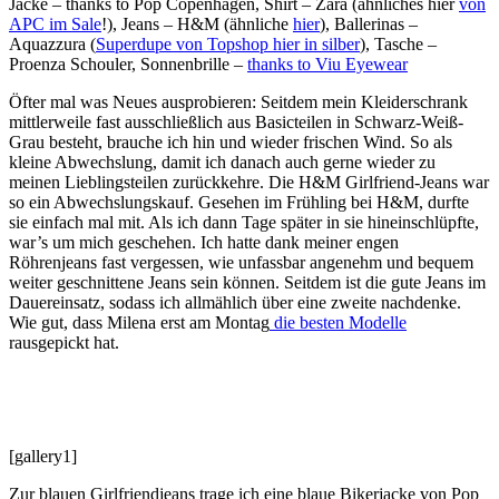
Jacke – thanks to Pop Copenhagen, Shirt – Zara (ähnliches hier
von
APC im Sale
!), Jeans – H&M (ähnliche
hier
), Ballerinas –
Aquazzura (
Superdupe von Topshop hier in silber
), Tasche –
Proenza Schouler, Sonnenbrille –
thanks to Viu Eyewear
Öfter mal was Neues ausprobieren: Seitdem mein Kleiderschrank
mittlerweile fast ausschließlich aus Basicteilen in Schwarz-Weiß-
Grau besteht, brauche ich hin und wieder frischen Wind. So als
kleine Abwechslung, damit ich danach auch gerne wieder zu
meinen Lieblingsteilen zurückkehre. Die H&M Girlfriend-Jeans war
so ein Abwechslungskauf. Gesehen im Frühling bei H&M, durfte
sie einfach mal mit. Als ich dann Tage später in sie hineinschlüpfte,
war’s um mich geschehen. Ich hatte dank meiner engen
Röhrenjeans fast vergessen, wie unfassbar angenehm und bequem
weiter geschnittene Jeans sein können. Seitdem ist die gute Jeans im
Dauereinsatz, sodass ich allmählich über eine zweite nachdenke.
Wie gut, dass Milena erst am Montag
die besten Modelle
rausgepickt hat.
[gallery1]
Zur blauen Girlfriendjeans trage ich eine blaue Bikerjacke von Pop