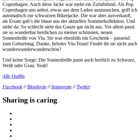
Copenhagen. Auch diese Jacke war mehr ein Zufallsfund. Als Pop
Copenhagen uns anbot, etwas aus dem Laden auszusuchen, griff ich
automatisch zur schwarzen Bikerjacke. Die war aber ausverkauft,
als Ersatz gab’s die blaue aus der aktuellen Sommerkollektion. Und
siehe da: So schlecht sieht das Ganze gar nicht aus. Vor allem passt
sie so wunderbar herrlichen zu meiner schönsten, neuen
Sonnenbrille von Viu. Sie war ebenfalls ein Geschenk – passend
zum Geburtstag. Danke, liebstes Viu-Team! Findet ihr sie nicht auch
wunderwunderwunderschön?
Und keine Sorge: Die Sonnenbrille passt auch herrlich zu Schwarz,
Weiß oder Grau. Yeah!
Alle Outfits
Facebook
//
Bloglovin
//
Instagram
//
Twitter
Sharing is caring