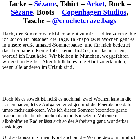
Jacke –
Sézane
, Tshirt –
Arket
, Rock –
Sézane
, Boots –
Copenhagen Studios
,
Tasche –
@crochetcraze.bags
Hach, der Sommer war bisher so gut zu mir. Und trotzdem zähle
ich schon ein bisschen die Tage. In knapp zwei Wochen geht es
in unsere große amazed-Sommerpause, und für mich bedeutet
das: frei haben. Keine Jobs, keine To-Dos, nur das machen,
worauf ich Lust habe. Wir bleiben in München, weggefahren
wir erst im Herbst. Aber ich liebe es, die Stadt zu erkunden,
wenn alle anderen im Urlaub sind.
Doch bis es soweit ist, heißt es nochmal, zwei Wochen lang in die
Tasten hauen, letzte Aufgaben erledigen und die Feierabende dafür
umso mehr auskosten. Was ich diesen Sommer besonders gerne
mache: mich abends nochmal an die Isar setzen. Mit einem
alkoholfreien Radler lässt sich so der Arbeitstag ganz wunderbar
ausklingen.
Und so langsam ist mein Kopf auch an die Wärme gewöhnt, und ich