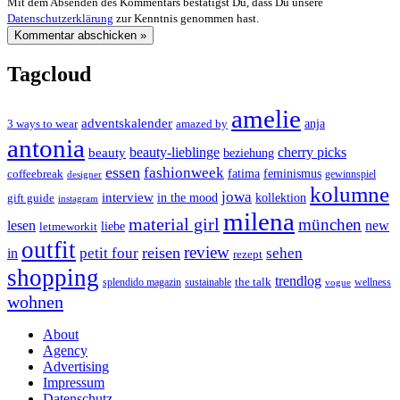
Mit dem Absenden des Kommentars bestätigst Du, dass Du unsere
Datenschutzerklärung
zur Kenntnis genommen hast.
Tagcloud
amelie
adventskalender
anja
3 ways to wear
amazed by
antonia
cherry picks
beauty-lieblinge
beauty
beziehung
essen
fashionweek
feminismus
coffeebreak
fatima
designer
gewinnspiel
kolumne
jowa
interview
gift guide
in the mood
kollektion
instagram
milena
material girl
münchen
lesen
new
liebe
letmeworkit
outfit
review
reisen
petit four
sehen
in
rezept
shopping
trendlog
the talk
splendido magazin
sustainable
wellness
vogue
wohnen
About
Agency
Advertising
Impressum
Datenschutz