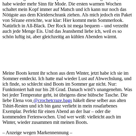
habe wieder mehr Sinn für Mode. Die ersten warmen Wochen
schaltet mein Kopf immer auf Matsch und ich kann nur noch das
Nötigste aus dem Kleiderschrank ziehen. Als mich jedoch ein Paket
von Sézane erreichte, war klar: Hier kommt mein Sommerlook.
Natürlich in All-Black. Der Rock ist mega bequem – und verzeiht
auch jede Menge Eis. Und das Jeanshemd liebe ich, weil es so
schön luftig ist, aber gleichzeitig an kühlen Abenden wärmt.
Meine Boots kennt ihr schon aus dem Winter, jetzt habe ich sie im
Sommer entdeckt. Ich hatte mal wieder Lust auf Abwechslung, und
ich finde, so schlecht sind Boots im Sommer gar nicht. Nur:
Funktioniert halt nur bis 28 Grad. Danach wird’s unangenehm. Was
bei jeder Temperatur geht, ist übrigens diese hübsche Tasche. Die
liebe Elena von
@crochetcraze.bags
häkelt diese selber aus alten
Tshirt-Resten und ich bin ganz verliebt in mein rosafarbenes
Exemplar. Perfekt für einen Abend an der Isar – oder die
kommenden Ferienwochen. Und wer weiß: vielleicht auch im
Winter, wieder zusammen mit meinen Boots.
– Anzeige wegen Markennennung –