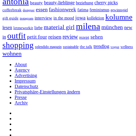
antonia
cherry picks
beauty-lieblinge
beauty
beziehung
essen
fashionweek
feminismus
coffeebreak
fatima
designer
gewinnspiel
kolumne
jowa
interview
gift guide
in the mood
kollektion
instagram
milena
material girl
münchen
lesen
new
liebe
letmeworkit
outfit
review
reisen
petit four
sehen
in
rezept
shopping
trendlog
the talk
splendido magazin
sustainable
wellness
vogue
wohnen
About
Agency
Advertising
Impressum
Datenschutz
Privatsphäre-Einstellungen ändern
Presse
Archiv