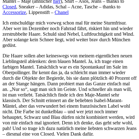
Mantel – Maje (ähnlicher
hier
), Shirt – Asos, Jeans – thanks to
Closed
, Sneaker – Adidas, Schal – Acne, Tasche – thanks to
Accessorize
, Lippenstift –
Chanel
Ich entschuldige mich vorweg schon mal für meine Sturmfrisur.
Aber wer im Dezember noch Fahrrad fährt, riskiert hin und wieder
zerstrubbelte Haare. Schuld sind Nebel, Luftfeuchtigkeit und Wind.
Aber solange kein Schnee liegt, wird weiter brav durch München
gedüst.
Die Haare sollen aber keineswegs von meinem eigentlichen neuen
Lieblingsteil ablenken: dem blauen Mantel. Ja, ich trage einen
farbigen Mantel. Tatsächlich war es ein Spontankauf im Sale im
Oberpollinger. Ihr kennt das ja, da schleicht man immer wieder
durch die Objekte der Begierde, bis sie dann plötzlich 40 Prozent off
an der Stange hängen. Dann probiert man das Ganze einfach mal
an. „Nur so“, sagt man sich im Geiste. Und schneller als man will,
ist man verliebt. Tatsächlich finde ich den Maje-Mantel sehr
klassisch. Der Schnitt erinnert an die beliebten Isabel-Marant-
Mäntel, aber das verwundert bei einem französischen Label wohl
nicht. Die Farbe ist dunkelblau – und wer jetzt noch immer
behauptet, Schwarz und Blau dürfen nicht kombiniert werden, wird
von mir einfach mal ignoriert. Denn ich denke, das geht sehr wohl,
pah! Und so trage ich dazu natürlich meine liebsten schwarzen Jeans
– diesmal eine von Closed. Vielen Dank dafür.