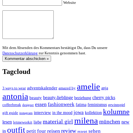
Website
Mit dem Absenden des Kommentars bestätigst Du, dass Du unsere
Datenschutzerklärung
zur Kenntnis genommen hast.
Tagcloud
amelie
adventskalender
anja
3 ways to wear
amazed by
antonia
cherry picks
beauty-lieblinge
beauty
beziehung
essen
fashionweek
feminismus
coffeebreak
fatima
designer
gewinnspiel
kolumne
jowa
interview
gift guide
in the mood
kollektion
instagram
milena
material girl
münchen
lesen
new
liebe
letmeworkit
outfit
review
reisen
petit four
sehen
in
rezept