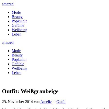
amazed
Mode
Beauty
Popkultur
Gefühle
Wellbeing
Leben
amazed
Mode
Beauty
Popkultur
Gefühle
Wellbeing
Leben
Outfit: Weißgraubeige
25. November 2014
von
Amelie
in
Outfit