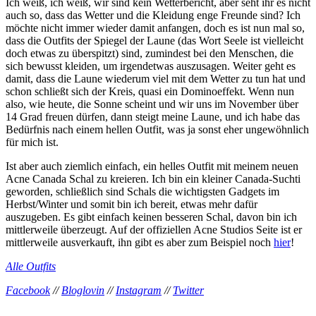
Ich weiß, ich weiß, wir sind kein Wetterbericht, aber seht ihr es nicht
auch so, dass das Wetter und die Kleidung enge Freunde sind? Ich
möchte nicht immer wieder damit anfangen, doch es ist nun mal so,
dass die Outfits der Spiegel der Laune (das Wort Seele ist vielleicht
doch etwas zu überspitzt) sind, zumindest bei den Menschen, die
sich bewusst kleiden, um irgendetwas auszusagen. Weiter geht es
damit, dass die Laune wiederum viel mit dem Wetter zu tun hat und
schon schließt sich der Kreis, quasi ein Dominoeffekt. Wenn nun
also, wie heute, die Sonne scheint und wir uns im November über
14 Grad freuen dürfen, dann steigt meine Laune, und ich habe das
Bedürfnis nach einem hellen Outfit, was ja sonst eher ungewöhnlich
für mich ist.
Ist aber auch ziemlich einfach, ein helles Outfit mit meinem neuen
Acne Canada Schal zu kreieren. Ich bin ein kleiner Canada-Suchti
geworden, schließlich sind Schals die wichtigsten Gadgets im
Herbst/Winter und somit bin ich bereit, etwas mehr dafür
auszugeben. Es gibt einfach keinen besseren Schal, davon bin ich
mittlerweile überzeugt. Auf der offiziellen Acne Studios Seite ist er
mittlerweile ausverkauft, ihn gibt es aber zum Beispiel noch
hier
!
Alle Outfits
Facebook
//
Bloglovin
//
Instagram
//
Twitter