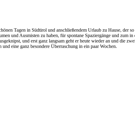
Birkenstock
/ Sonnenbrille:
Ace&Tate
/ Tasche:
Alesya 
nen Tagen in Südtirol und anschließendem Urlaub zu Hause, der so oft
Räumen und Ausmisten zu haben, für spontane Spaziergänge und zum in 
geknipst, und erst ganz langsam geht er heute wieder an und die zweit
n und eine ganz besondere Überraschung in ein paar Wochen.