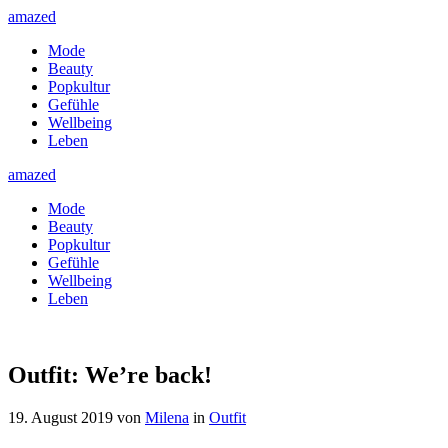
amazed
Mode
Beauty
Popkultur
Gefühle
Wellbeing
Leben
amazed
Mode
Beauty
Popkultur
Gefühle
Wellbeing
Leben
Outfit: We’re back!
19. August 2019
von
Milena
in
Outfit