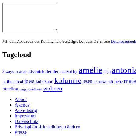
Mit dem Absenden des Kommentars bestätigst Du, dass Du unsere
Datenschutzer
Tagcloud
amelie
antoni
adventskalender
anja
3 ways to wear
amazed by
kolumne
mater
jowa
lesen
in the mood
kollektion
liebe
letmeworkit
wohnen
trendlog
wellness
vogue
About
Agency
Advertising
Impressum
Datenschutz
Privatsphäre-Einstellungen ändern
Presse