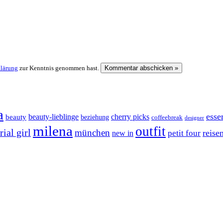
klärung
zur Kenntnis genommen hast.
a
esse
cherry picks
beauty-lieblinge
beauty
beziehung
coffeebreak
designer
milena
outfit
ial girl
münchen
reise
petit four
new in