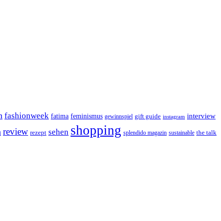
n
fashionweek
interview
feminismus
fatima
gift guide
gewinnspiel
instagram
shopping
review
n
sehen
rezept
the talk
splendido magazin
sustainable