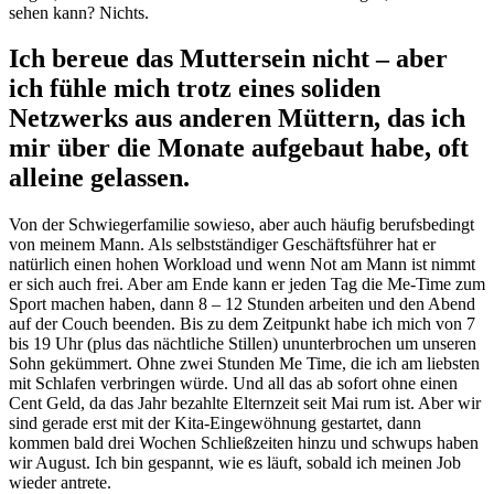
sehen kann? Nichts.
Ich bereue das Muttersein nicht – aber
ich fühle mich trotz eines soliden
Netzwerks aus anderen Müttern, das ich
mir über die Monate aufgebaut habe, oft
alleine gelassen.
Von der Schwiegerfamilie sowieso, aber auch häufig berufsbedingt
von meinem Mann. Als selbstständiger Geschäftsführer hat er
natürlich einen hohen Workload und wenn Not am Mann ist nimmt
er sich auch frei. Aber am Ende kann er jeden Tag die Me-Time zum
Sport machen haben, dann 8 – 12 Stunden arbeiten und den Abend
auf der Couch beenden. Bis zu dem Zeitpunkt habe ich mich von 7
bis 19 Uhr (plus das nächtliche Stillen) ununterbrochen um unseren
Sohn gekümmert. Ohne zwei Stunden Me Time, die ich am liebsten
mit Schlafen verbringen würde. Und all das ab sofort ohne einen
Cent Geld, da das Jahr bezahlte Elternzeit seit Mai rum ist. Aber wir
sind gerade erst mit der Kita-Eingewöhnung gestartet, dann
kommen bald drei Wochen Schließzeiten hinzu und schwups haben
wir August. Ich bin gespannt, wie es läuft, sobald ich meinen Job
wieder antrete.