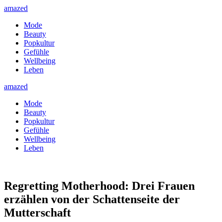
amazed
Mode
Beauty
Popkultur
Gefühle
Wellbeing
Leben
amazed
Mode
Beauty
Popkultur
Gefühle
Wellbeing
Leben
Regretting Motherhood: Drei Frauen
erzählen von der Schattenseite der
Mutterschaft