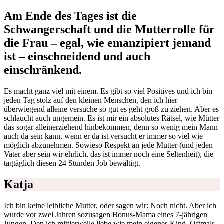
Am Ende des Tages ist die
Schwangerschaft und die Mutterrolle für
die Frau – egal, wie emanzipiert jemand
ist – einschneidend und auch
einschränkend.
Es macht ganz viel mit einem. Es gibt so viel Positives und ich bin
jeden Tag stolz auf den kleinen Menschen, den ich hier
überwiegend alleine versuche so gut es geht groß zu ziehen. Aber es
schlaucht auch ungemein. Es ist mir ein absolutes Rätsel, wie Mütter
das sogar alleinerziehend hinbekommen, denn so wenig mein Mann
auch da sein kann, wenn er da ist versucht er immer so viel wie
möglich abzunehmen. Sowieso Respekt an jede Mutter (und jeden
Vater aber sein wir ehrlich, das ist immer noch eine Seltenheit), die
tagtäglich diesen 24 Stunden Job bewältigt.
Katja
Ich bin keine leibliche Mutter, oder sagen wir: Noch nicht. Aber ich
wurde vor zwei Jahren sozusagen Bonus-Mama eines 7-jährigen
Jungen. Den ich mittlerweile liebe wie mein eigenes Kind. Oftmals