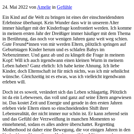
24. Mai 2022
von
Amelie
in
Gefühle
Ein Kind auf die Welt zu bringen ist eines der einschneidendsten
Erlebnisse überhaupt. Kein Wunder dass wir in unserem Alter
immer häufiger mit der Kinderfrage konfrontiert werden. Ich komme
in meinem ersten Jahr der Dreißiger immer häufiger mit dem Thema
in Berührung, das noch vor wenigen Jahren ganz weit weg schien.
Gute Freund*innen von mir werden Eltern, plötzlich springen auf
Geburtstagen Kinder herum und es schlafen Babys im
Nebenzimmer. Und ganz ab und zu klingelt die Frage in meinem
Kopf: Will ich auch irgendwann einen kleinen Wurm in meinem
Leben haben? Ganz ehrlich: Ich habe keine Ahnung. Ich liebe
Kinder, doch Elternschaft ist für mich nichts, was ich mir sehnlichst
wünsche. Gleichzeitig ist es etwas, was ich vielleicht irgendwann
erleben will.
Doch ist es soweit, verändert sich das Leben schlagartig. Plötzlich
ist da ein Lebewesen, das voll und ganz auf seine Eltern angewiesen
ist. Das kostet Zeit und Energie und gerade in den ersten Jahren
erleben viele Eltern einen so einschneidenden Shift ihrer
Lebensrealität, der nicht immer nur schön ist. Er kann zehrend sein
und das Gefühl der Verzweiflung in manchen Momenten so
einnehmend, sodass es alles andere überschattet. Regretting
Motherhood ist daher eine Bewegung, die vor einigen Jahren in den