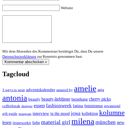
Website
Mit dem Absenden des Kommentars bestätigst Du, dass Du unsere
Datenschutzerklärung
zur Kenntnis genommen hast.
Tagcloud
amelie
adventskalender
anja
3 ways to wear
amazed by
antonia
cherry picks
beauty-lieblinge
beauty
beziehung
essen
fashionweek
feminismus
coffeebreak
fatima
designer
gewinnspiel
kolumne
jowa
interview
gift guide
in the mood
kollektion
instagram
milena
material girl
münchen
lesen
new
liebe
letmeworkit