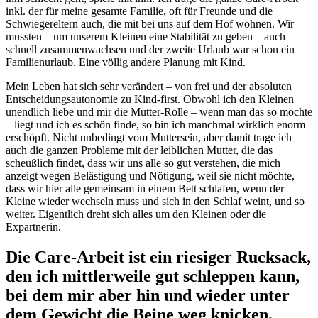
inkl. der für meine gesamte Familie, oft für Freunde und die
Schwiegereltern auch, die mit bei uns auf dem Hof wohnen. Wir
mussten – um unserem Kleinen eine Stabilität zu geben – auch
schnell zusammenwachsen und der zweite Urlaub war schon ein
Familienurlaub. Eine völlig andere Planung mit Kind.
Mein Leben hat sich sehr verändert – von frei und der absoluten
Entscheidungsautonomie zu Kind-first. Obwohl ich den Kleinen
unendlich liebe und mir die Mutter-Rolle – wenn man das so möchte
– liegt und ich es schön finde, so bin ich manchmal wirklich enorm
erschöpft. Nicht unbedingt vom Muttersein, aber damit trage ich
auch die ganzen Probleme mit der leiblichen Mutter, die das
scheußlich findet, dass wir uns alle so gut verstehen, die mich
anzeigt wegen Belästigung und Nötigung, weil sie nicht möchte,
dass wir hier alle gemeinsam in einem Bett schlafen, wenn der
Kleine wieder wechseln muss und sich in den Schlaf weint, und so
weiter. Eigentlich dreht sich alles um den Kleinen oder die
Expartnerin.
Die Care-Arbeit ist ein riesiger Rucksack,
den ich mittlerweile gut schleppen kann,
bei dem mir aber hin und wieder unter
dem Gewicht die Beine weg knicken.