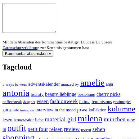
Mit dem Absenden des Kommentars bestätigst Du, dass Du unsere
Datenschutzerklärung
zur Kenntnis genommen hast.
Tagcloud
amelie
adventskalender
anja
3 ways to wear
amazed by
antonia
cherry picks
beauty-lieblinge
beauty
beziehung
essen
fashionweek
feminismus
coffeebreak
fatima
designer
gewinnspiel
kolumne
jowa
interview
gift guide
in the mood
kollektion
instagram
milena
material girl
münchen
lesen
new
liebe
letmeworkit
outfit
review
reisen
petit four
sehen
in
rezept
shopping
trendlog