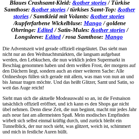
Blaues Crashsamt-Kleid:
&other stories
/ Türkise
Samthose:
&other stories
/ türkises Samt-Top:
&other
stories
/ Samtkleid mit Volants:
&other stories
/kupferfarbene Wickelbluse:
Mango
/ goldene
Ohrringe:
Edited
/ Satin-Mules:
&other stories
/
Longsleeve:
Edited
/ rosa Samthose:
Mango
Die Adventszeit wird gerade offiziell eingeläutet. Das sieht man
nicht nur an den Weihnachtsmärkten, die langsam aufgebaut
werden, den Lebkuchen, die nun wirklich jeden Supermarkt in
Beschlag genommen haben und dem weißen Frost, der morgens auf
den Dächern liegt, sondern auch an einer weiteren Sache: Alle
Onlineshops füllen sich gerade mit allem, was man von nun an und
bis Januar tragen möchte. Und das heißt Glitzer, Samt und Satin, so
weit das Auge reicht!
Sieht man sich die aktuelle Modeauswahl so an, ist die Festsaison
tatsächlich offiziell eröffnet, und ich kann es den Shops gar nicht
übel nehmen. Denn diese Zeit, die nun beginnt, macht mir jedes Jahr
aufs neue fast am allermeisten Spaß. Mein modisches Empfinden
wirbelt sich selbst einmal kräftig durch, und zurück bleibt ein
Tunnelblick, der nur noch sieht, was glitzert, weich ist, schimmert
und mich in festliche Auren hüllt.