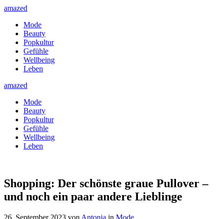
amazed
Mode
Beauty
Popkultur
Gefühle
Wellbeing
Leben
amazed
Mode
Beauty
Popkultur
Gefühle
Wellbeing
Leben
Shopping: Der schönste graue Pullover –
und noch ein paar andere Lieblinge
26. September 2023
von
Antonia
in
Mode