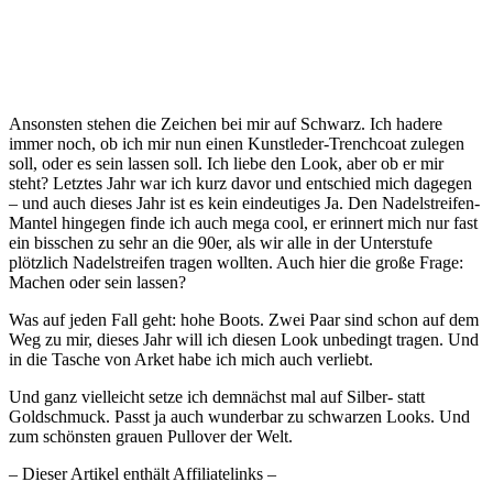
Ein Beitrag geteilt von Lisa Olsson (@lisa.olssons)
Ansonsten stehen die Zeichen bei mir auf Schwarz. Ich hadere
immer noch, ob ich mir nun einen Kunstleder-Trenchcoat zulegen
soll, oder es sein lassen soll. Ich liebe den Look, aber ob er mir
steht? Letztes Jahr war ich kurz davor und entschied mich dagegen
– und auch dieses Jahr ist es kein eindeutiges Ja. Den Nadelstreifen-
Mantel hingegen finde ich auch mega cool, er erinnert mich nur fast
ein bisschen zu sehr an die 90er, als wir alle in der Unterstufe
plötzlich Nadelstreifen tragen wollten. Auch hier die große Frage:
Machen oder sein lassen?
Was auf jeden Fall geht: hohe Boots. Zwei Paar sind schon auf dem
Weg zu mir, dieses Jahr will ich diesen Look unbedingt tragen. Und
in die Tasche von Arket habe ich mich auch verliebt.
Und ganz vielleicht setze ich demnächst mal auf Silber- statt
Goldschmuck. Passt ja auch wunderbar zu schwarzen Looks. Und
zum schönsten grauen Pullover der Welt.
– Dieser Artikel enthält Affiliatelinks –