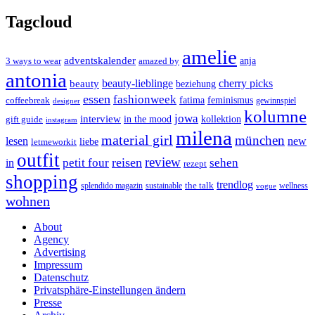
Tagcloud
amelie
adventskalender
anja
3 ways to wear
amazed by
antonia
cherry picks
beauty-lieblinge
beauty
beziehung
essen
fashionweek
feminismus
coffeebreak
fatima
designer
gewinnspiel
kolumne
jowa
interview
gift guide
in the mood
kollektion
instagram
milena
material girl
münchen
lesen
new
liebe
letmeworkit
outfit
review
reisen
petit four
sehen
in
rezept
shopping
trendlog
the talk
splendido magazin
sustainable
wellness
vogue
wohnen
About
Agency
Advertising
Impressum
Datenschutz
Privatsphäre-Einstellungen ändern
Presse