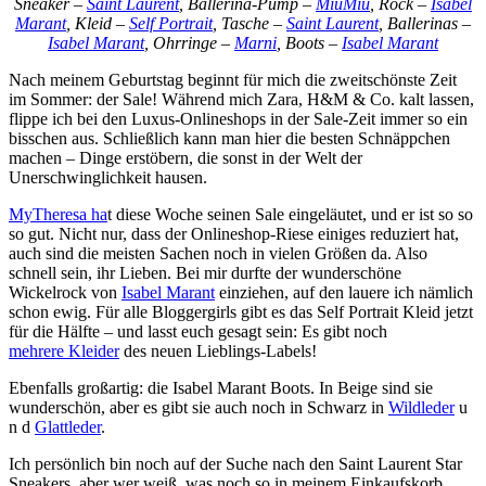
Sneaker –
Saint Laurent
, Ballerina-Pump –
MiuMiu
, Rock –
Isabel
Marant
, Kleid –
Self Portrait
, Tasche –
Saint Laurent
, Ballerinas –
Isabel Marant
, Ohrringe –
Marni
, Boots –
Isabel Marant
Nach meinem Geburtstag beginnt für mich die zweitschönste Zeit
im Sommer: der Sale! Während mich Zara, H&M & Co. kalt lassen,
flippe ich bei den Luxus-Onlineshops in der Sale-Zeit immer so ein
bisschen aus. Schließlich kann man hier die besten Schnäppchen
machen – Dinge erstöbern, die sonst in der Welt der
Unerschwinglichkeit hausen.
MyTheresa ha
t diese Woche seinen Sale eingeläutet, und er ist so so
so gut. Nicht nur, dass der Onlineshop-Riese einiges reduziert hat,
auch sind die meisten Sachen noch in vielen Größen da. Also
schnell sein, ihr Lieben. Bei mir durfte der wunderschöne
Wickelrock von
Isabel Marant
einziehen, auf den lauere ich nämlich
schon ewig. Für alle Bloggergirls gibt es das Self Portrait Kleid jetzt
für die Hälfte – und lasst euch gesagt sein: Es gibt noch
mehrere Kleider
des neuen Lieblings-Labels!
Ebenfalls großartig: die Isabel Marant Boots. In Beige sind sie
wunderschön, aber es gibt sie auch noch in Schwarz in
Wildleder
u
n d
Glattleder
.
Ich persönlich bin noch auf der Suche nach den Saint Laurent Star
Sneakers, aber wer weiß, was noch so in meinem Einkaufskorb