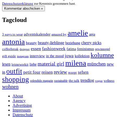
Datenschutzerklärung
zur Kenntnis genommen hast.
Tagcloud
amelie
adventskalender
anja
3 ways to wear
amazed by
antonia
cherry picks
beauty-lieblinge
beauty
beziehung
essen
fashionweek
feminismus
coffeebreak
fatima
designer
gewinnspiel
kolumne
jowa
interview
gift guide
in the mood
kollektion
instagram
milena
material girl
münchen
lesen
new
liebe
letmeworkit
outfit
review
reisen
petit four
sehen
in
rezept
shopping
trendlog
the talk
splendido magazin
sustainable
wellness
vogue
wohnen
About
Agency
Advertising
Impressum
Datenschutz