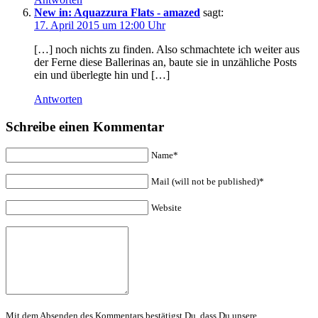
New in: Aquazzura Flats - amazed
sagt:
17. April 2015 um 12:00 Uhr
[…] noch nichts zu finden. Also schmachtete ich weiter aus
der Ferne diese Ballerinas an, baute sie in unzähliche Posts
ein und überlegte hin und […]
Antworten
Schreibe einen Kommentar
Name*
Mail (will not be published)*
Website
Mit dem Absenden des Kommentars bestätigst Du, dass Du unsere