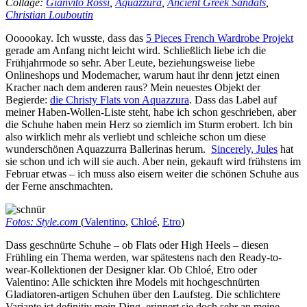
Collage:
Gianvito Rossi
,
Aquazzura
,
Ancient Greek Sandals
,
Christian Louboutin
Oooookay. Ich wusste, dass das
5 Pieces French Wardrobe Projekt
gerade am Anfang nicht leicht wird. Schließlich liebe ich die
Frühjahrmode so sehr. Aber Leute, beziehungsweise liebe
Onlineshops und Modemacher, warum haut ihr denn jetzt einen
Kracher nach dem anderen raus? Mein neuestes Objekt der
Begierde:
die Christy Flats von Aquazzura
. Dass das Label auf
meiner Haben-Wollen-Liste steht, habe ich schon geschrieben, aber
die Schuhe haben mein Herz so ziemlich im Sturm erobert. Ich bin
also wirklich mehr als verliebt und schleiche schon um diese
wunderschönen Aquazzurra Ballerinas herum.
Sincerely, Jules
hat
sie schon und ich will sie auch. Aber nein, gekauft wird frühstens im
Februar etwas – ich muss also eisern weiter die schönen Schuhe aus
der Ferne anschmachten.
Fotos: Style.com
(
Valentino
,
Chloé
,
Etro
)
Dass geschnürte Schuhe – ob Flats oder High Heels – diesen
Frühling ein Thema werden, war spätestens nach den Ready-to-
wear-Kollektionen der Designer klar. Ob Chloé, Etro oder
Valentino: Alle schickten ihre Models mit hochgeschnürten
Gladiatoren-artigen Schuhen über den Laufsteg. Die schlichtere
Variante ist definitiv mein Ding, erinnert sie doch sehr an meine