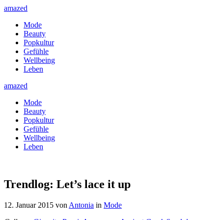
amazed
Mode
Beauty
Popkultur
Gefühle
Wellbeing
Leben
amazed
Mode
Beauty
Popkultur
Gefühle
Wellbeing
Leben
Trendlog: Let’s lace it up
12. Januar 2015
von
Antonia
in
Mode