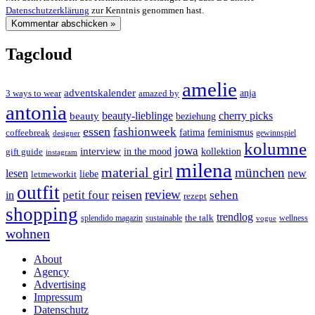
Datenschutzerklärung
zur Kenntnis genommen hast.
Tagcloud
amelie
adventskalender
anja
3 ways to wear
amazed by
antonia
cherry picks
beauty-lieblinge
beauty
beziehung
essen
fashionweek
feminismus
coffeebreak
fatima
designer
gewinnspiel
kolumne
jowa
interview
gift guide
in the mood
kollektion
instagram
milena
material girl
münchen
lesen
new
liebe
letmeworkit
outfit
review
reisen
petit four
sehen
in
rezept
shopping
trendlog
the talk
splendido magazin
sustainable
wellness
vogue
wohnen
About
Agency
Advertising
Impressum
Datenschutz