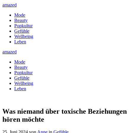
amazed
Mode
Beauty
Popkultur
Gefühle
Wellbeing
Leben
amazed
Mode
Beauty
Popkultur
Gefühle
Wellbeing
Leben
Was niemand über toxische Beziehungen
hören möchte
25. Juni 2024
von
Anne
in
Gefühle