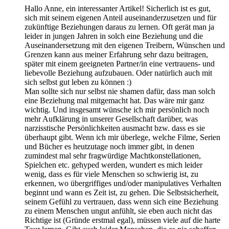
Hallo Anne, ein interessanter Artikel! Sicherlich ist es gut,
sich mit seinem eigenen Anteil auseinanderzusetzen und für
zukünftige Beziehungen daraus zu lernen. Oft gerät man ja
leider in jungen Jahren in solch eine Beziehung und die
Auseinandersetzung mit den eigenen Treibern, Wünschen und
Grenzen kann aus meiner Erfahrung sehr dazu beitragen,
später mit einem geeigneten Partner/in eine vertrauens- und
liebevolle Beziehung aufzubauen. Oder natürlich auch mit
sich selbst gut leben zu können :)
Man sollte sich nur selbst nie shamen dafür, dass man solch
eine Beziehung mal mitgemacht hat. Das wäre mir ganz
wichtig. Und insgesamt wünsche ich mir persönlich noch
mehr Aufklärung in unserer Gesellschaft darüber, was
narzisstische Persönlichkeiten ausmacht bzw. dass es sie
überhaupt gibt. Wenn ich mir überlege, welche Filme, Serien
und Bücher es heutzutage noch immer gibt, in denen
zumindest mal sehr fragwürdige Machtkonstellationen,
Spielchen etc. gehyped werden, wundert es mich leider
wenig, dass es für viele Menschen so schwierig ist, zu
erkennen, wo übergriffiges und/oder manipulatives Verhalten
beginnt und wann es Zeit ist, zu gehen. Die Selbstsicherheit,
seinem Gefühl zu vertrauen, dass wenn sich eine Beziehung
zu einem Menschen ungut anfühlt, sie eben auch nicht das
Richtige ist (Gründe erstmal egal), müssen viele auf die harte