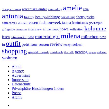
amelie
adventskalender
anja
3 ways to wear
amazed by
antonia
cherry picks
beauty-lieblinge
beauty
beziehung
essen
fashionweek
feminismus
coffeebreak
fatima
designer
gewinnspiel
kolumne
jowa
interview
gift guide
in the mood
kollektion
instagram
milena
material girl
münchen
lesen
new
liebe
letmeworkit
outfit
review
reisen
petit four
sehen
in
rezept
shopping
trendlog
the talk
splendido magazin
sustainable
wellness
vogue
wohnen
About
Agency
Advertising
Impressum
Datenschutz
Privatsphäre-Einstellungen ändern
Presse
Archiv