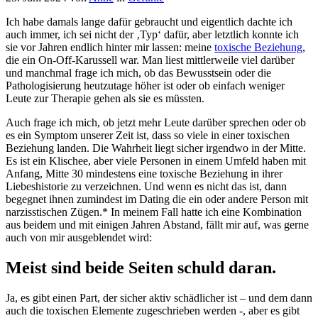
Ich habe damals lange dafür gebraucht und eigentlich dachte ich
auch immer, ich sei nicht der ‚Typ‘ dafür, aber letztlich konnte ich
sie vor Jahren endlich hinter mir lassen: meine
toxische Beziehung
,
die ein On-Off-Karussell war. Man liest mittlerweile viel darüber
und manchmal frage ich mich, ob das Bewusstsein oder die
Pathologisierung heutzutage höher ist oder ob einfach weniger
Leute zur Therapie gehen als sie es müssten.
Auch frage ich mich, ob jetzt mehr Leute darüber sprechen oder ob
es ein Symptom unserer Zeit ist, dass so viele in einer toxischen
Beziehung landen. Die Wahrheit liegt sicher irgendwo in der Mitte.
Es ist ein Klischee, aber viele Personen in einem Umfeld haben mit
Anfang, Mitte 30 mindestens eine toxische Beziehung in ihrer
Liebeshistorie zu verzeichnen. Und wenn es nicht das ist, dann
begegnet ihnen zumindest im Dating die ein oder andere Person mit
narzisstischen Zügen.* In meinem Fall hatte ich eine Kombination
aus beidem und mit einigen Jahren Abstand, fällt mir auf, was gerne
auch von mir ausgeblendet wird:
Meist sind beide Seiten schuld daran.
Ja, es gibt einen Part, der sicher aktiv schädlicher ist – und dem dann
auch die toxischen Elemente zugeschrieben werden -, aber es gibt