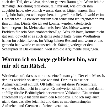
auch den Teil, der zulässt, der dem ganzen Raum gibt. Wenn ich die
damalige Beziehung reflektiere, fällt mir auf, wie oft ich ihm
zugehört habe, obwohl ich wusste, dass es Lügen waren. Ihm
aufgehört habe, zu widersprechen, ihn gewähren ließ, obwohl er im
Unrecht war. Er kreiselte nur um sich selbst und ich irgendwann mit
ihm um ihn. Dinge, die ich gut konnte, wurden kategorisch
heruntergemacht. Meine akademischen Abschlüsse waren ein
Problem für sein Studienabbrecher-Ego. Was ich hatte, konnte nicht
gut sein, obwohl er es auch gerne gehabt hätte. Seine Worthülsen
hatten im echten Leben, im Alltag keinen Bestand und wenn er das
gemerkt hat, wurde er unausstehlich. Ständig verlegte er den
Schauplatz in Diskussionen, weil ihm die Argumente ausgingen.
Warum ich so lange geblieben bin, war
mir oft ein Rätsel.
Wir denken oft, dass es nur diese eine Person gibt. Der eine Mensch,
der uns wirklich so sieht, wie wir sind. Der uns mit seiner
Aufmerksamkeit einlullt. Oft fallen wir auf diese Personen rein,
wenn wir selbst nicht in unseren Grundwerten stabil sind und damit
anfällig für die Bedürftigkeit der externen Validation. Ein anxious
attachment style tut dann noch den Rest dazu. Und ich sage auch
nicht, dass das alles leicht ist und dass es mit einem simplen
Aufstehen und Grenzen aufzeigen getan ist.