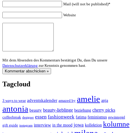
Mail (will not be published)*
Website
Mit dem Absenden des Kommentars bestätigst Du, dass Du unsere
Datenschutzerklärung
zur Kenntnis genommen hast.
Tagcloud
amelie
adventskalender
anja
3 ways to wear
amazed by
antonia
cherry picks
beauty-lieblinge
beauty
beziehung
essen
fashionweek
feminismus
coffeebreak
fatima
designer
gewinnspiel
kolumne
jowa
interview
gift guide
in the mood
kollektion
instagram
milena