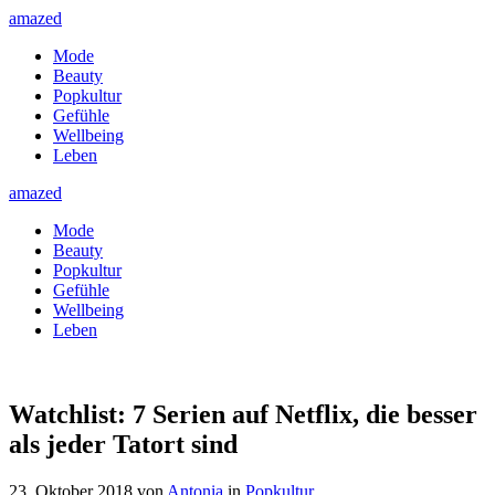
amazed
Mode
Beauty
Popkultur
Gefühle
Wellbeing
Leben
amazed
Mode
Beauty
Popkultur
Gefühle
Wellbeing
Leben
Watchlist: 7 Serien auf Netflix, die besser
als jeder Tatort sind
23. Oktober 2018
von
Antonia
in
Popkultur