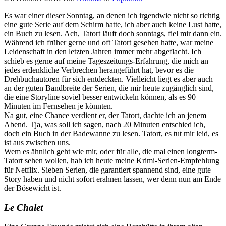
Es war einer dieser Sonntag, an denen ich irgendwie nicht so richtig
eine gute Serie auf dem Schirm hatte, ich aber auch keine Lust hatte,
ein Buch zu lesen. Ach, Tatort läuft doch sonntags, fiel mir dann ein.
Während ich früher gerne und oft Tatort gesehen hatte, war meine
Leidenschaft in den letzten Jahren immer mehr abgeflacht. Ich
schieb es gerne auf meine Tageszeitungs-Erfahrung, die mich an
jedes erdenkliche Verbrechen herangeführt hat, bevor es die
Drehbuchautoren für sich entdeckten. Vielleicht liegt es aber auch
an der guten Bandbreite der Serien, die mir heute zugänglich sind,
die eine Storyline soviel besser entwickeln können, als es 90
Minuten im Fernsehen je könnten.
Na gut, eine Chance verdient er, der Tatort, dachte ich an jenem
Abend. Tja, was soll ich sagen, nach 20 Minuten entschied ich,
doch ein Buch in der Badewanne zu lesen. Tatort, es tut mir leid, es
ist aus zwischen uns.
Wem es ähnlich geht wie mir, oder für alle, die mal einen longterm-
Tatort sehen wollen, hab ich heute meine Krimi-Serien-Empfehlung
für Netflix. Sieben Serien, die garantiert spannend sind, eine gute
Story haben und nicht sofort erahnen lassen, wer denn nun am Ende
der Bösewicht ist.
Le Chalet