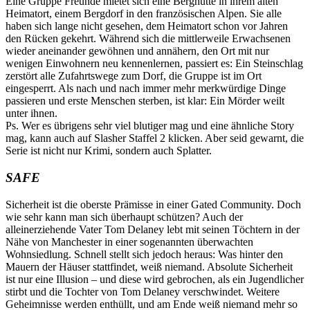
Eine Gruppe Freunde mietet sich eine Berghütte in ihrem alten
Heimatort, einem Bergdorf in den französischen Alpen. Sie alle
haben sich lange nicht gesehen, dem Heimatort schon vor Jahren
den Rücken gekehrt. Während sich die mittlerweile Erwachsenen
wieder aneinander gewöhnen und annähern, den Ort mit nur
wenigen Einwohnern neu kennenlernen, passiert es: Ein Steinschlag
zerstört alle Zufahrtswege zum Dorf, die Gruppe ist im Ort
eingesperrt. Als nach und nach immer mehr merkwürdige Dinge
passieren und erste Menschen sterben, ist klar: Ein Mörder weilt
unter ihnen.
Ps. Wer es übrigens sehr viel blutiger mag und eine ähnliche Story
mag, kann auch auf Slasher Staffel 2 klicken. Aber seid gewarnt, die
Serie ist nicht nur Krimi, sondern auch Splatter.
SAFE
Sicherheit ist die oberste Prämisse in einer Gated Community. Doch
wie sehr kann man sich überhaupt schützen? Auch der
alleinerziehende Vater Tom Delaney lebt mit seinen Töchtern in der
Nähe von Manchester in einer sogenannten überwachten
Wohnsiedlung. Schnell stellt sich jedoch heraus: Was hinter den
Mauern der Häuser stattfindet, weiß niemand. Absolute Sicherheit
ist nur eine Illusion – und diese wird gebrochen, als ein Jugendlicher
stirbt und die Tochter von Tom Delaney verschwindet. Weitere
Geheimnisse werden enthüllt, und am Ende weiß niemand mehr so