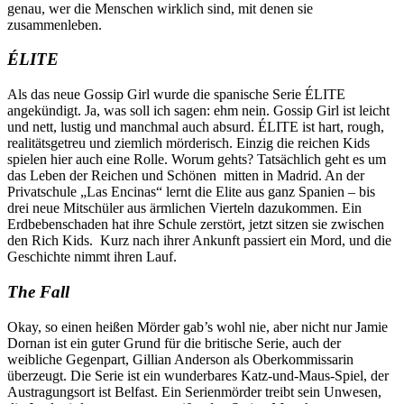
genau, wer die Menschen wirklich sind, mit denen sie
zusammenleben.
ÉLITE
Als das neue Gossip Girl wurde die spanische Serie ÉLITE
angekündigt. Ja, was soll ich sagen: ehm nein. Gossip Girl ist leicht
und nett, lustig und manchmal auch absurd. ÉLITE ist hart, rough,
realitätsgetreu und ziemlich mörderisch. Einzig die reichen Kids
spielen hier auch eine Rolle. Worum gehts? Tatsächlich geht es um
das Leben der Reichen und Schönen mitten in Madrid. An der
Privatschule „Las Encinas“ lernt die Elite aus ganz Spanien – bis
drei neue Mitschüler aus ärmlichen Vierteln dazukommen. Ein
Erdbebenschaden hat ihre Schule zerstört, jetzt sitzen sie zwischen
den Rich Kids. Kurz nach ihrer Ankunft passiert ein Mord, und die
Geschichte nimmt ihren Lauf.
The Fall
Okay, so einen heißen Mörder gab’s wohl nie, aber nicht nur Jamie
Dornan ist ein guter Grund für die britische Serie, auch der
weibliche Gegenpart, Gillian Anderson als Oberkommissarin
überzeugt. Die Serie ist ein wunderbares Katz-und-Maus-Spiel, der
Austragungsort ist Belfast. Ein Serienmörder treibt sein Unwesen,