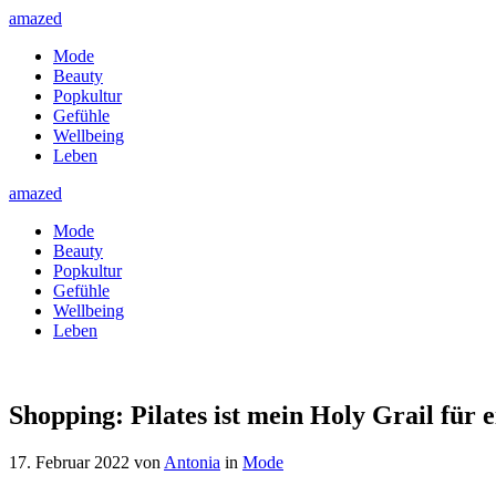
amazed
Mode
Beauty
Popkultur
Gefühle
Wellbeing
Leben
amazed
Mode
Beauty
Popkultur
Gefühle
Wellbeing
Leben
Shopping: Pilates ist mein Holy Grail für 
17. Februar 2022
von
Antonia
in
Mode