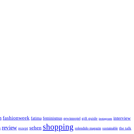
n
fashionweek
interview
feminismus
fatima
gift guide
gewinnspiel
instagram
shopping
review
n
sehen
rezept
the talk
splendido magazin
sustainable