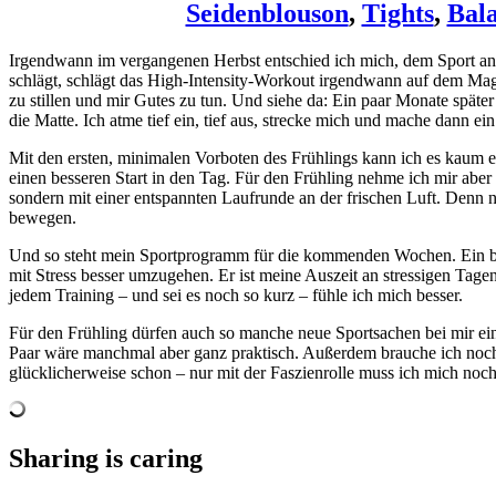
Seidenblouson
,
Tights
,
Bal
Irgendwann im vergangenen Herbst entschied ich mich, dem Sport and
schlägt, schlägt das High-Intensity-Workout irgendwann auf dem Mag
zu stillen und mir Gutes zu tun. Und siehe da: Ein paar Monate späte
die Matte. Ich atme tief ein, tief aus, strecke mich und mache dann ei
Mit den ersten, minimalen Vorboten des Frühlings kann ich es kaum e
einen besseren Start in den Tag. Für den Frühling nehme ich mir abe
sondern mit einer entspannten Laufrunde an der frischen Luft. Denn n
bewegen.
Und so steht mein Sportprogramm für die kommenden Wochen. Ein bissc
mit Stress besser umzugehen. Er ist meine Auszeit an stressigen Ta
jedem Training – und sei es noch so kurz – fühle ich mich besser.
Für den Frühling dürfen auch so manche neue Sportsachen bei mir ein
Paar wäre manchmal aber ganz praktisch. Außerdem brauche ich noch 
glücklicherweise schon – nur mit der Faszienrolle muss ich mich noch
Sharing is caring