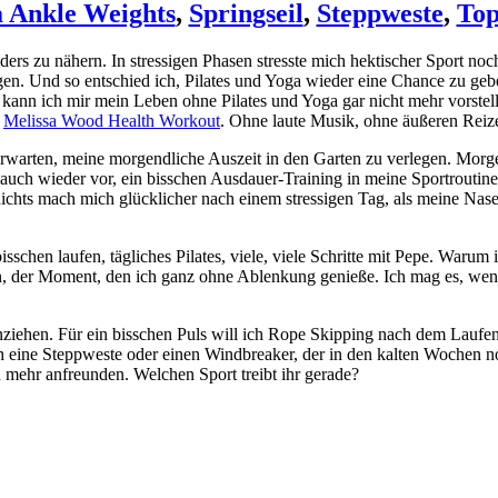
a Ankle Weights
,
Springseil
,
Steppweste
,
To
ers zu nähern. In stressigen Phasen stresste mich hektischer Sport n
en. Und so entschied ich, Pilates und Yoga wieder eine Chance zu geb
r kann ich mir mein Leben ohne Pilates und Yoga gar nicht mehr vorstel
n
Melissa Wood Health Workout
. Ohne laute Musik, ohne äußeren Reize
rwarten, meine morgendliche Auszeit in den Garten zu verlegen. Morge
r auch wieder vor, ein bisschen Ausdauer-Training in meine Sportrout
ichts mach mich glücklicher nach einem stressigen Tag, als meine Nase
hen laufen, tägliches Pilates, viele, viele Schritte mit Pepe. Warum 
gen, der Moment, den ich ganz ohne Ablenkung genieße. Ich mag es, we
ziehen. Für ein bisschen Puls will ich Rope Skipping nach dem Laufen 
eine Steppweste oder einen Windbreaker, der in den kalten Wochen no
 mehr anfreunden. Welchen Sport treibt ihr gerade?