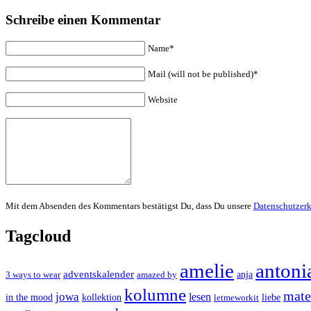
Schreibe einen Kommentar
Name*
Mail (will not be published)*
Website
Mit dem Absenden des Kommentars bestätigst Du, dass Du unsere
Datenschutzer
Tagcloud
amelie
antoni
adventskalender
anja
3 ways to wear
amazed by
kolumne
mater
jowa
lesen
in the mood
kollektion
liebe
letmeworkit