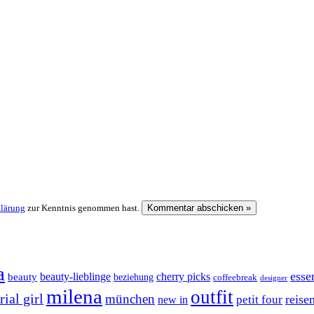
klärung
zur Kenntnis genommen hast.
a
esse
cherry picks
beauty-lieblinge
beauty
beziehung
coffeebreak
designer
milena
outfit
ial girl
münchen
reise
petit four
new in