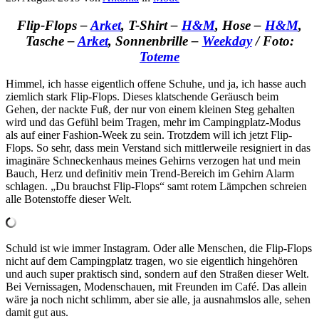
Flip-Flops –
Arket
, T-Shirt –
H&M
, Hose –
H&M
,
Tasche –
Arket
, Sonnenbrille –
Weekday
/ Foto:
Toteme
Himmel, ich hasse eigentlich offene Schuhe, und ja, ich hasse auch
ziemlich stark Flip-Flops. Dieses klatschende Geräusch beim
Gehen, der nackte Fuß, der nur von einem kleinen Steg gehalten
wird und das Gefühl beim Tragen, mehr im Campingplatz-Modus
als auf einer Fashion-Week zu sein. Trotzdem will ich jetzt Flip-
Flops. So sehr, dass mein Verstand sich mittlerweile resigniert in das
imaginäre Schneckenhaus meines Gehirns verzogen hat und mein
Bauch, Herz und definitiv mein Trend-Bereich im Gehirn Alarm
schlagen. „Du brauchst Flip-Flops“ samt rotem Lämpchen schreien
alle Botenstoffe dieser Welt.
Schuld ist wie immer Instagram. Oder alle Menschen, die Flip-Flops
nicht auf dem Campingplatz tragen, wo sie eigentlich hingehören
und auch super praktisch sind, sondern auf den Straßen dieser Welt.
Bei Vernissagen, Modenschauen, mit Freunden im Café. Das allein
wäre ja noch nicht schlimm, aber sie alle, ja ausnahmslos alle, sehen
damit gut aus.