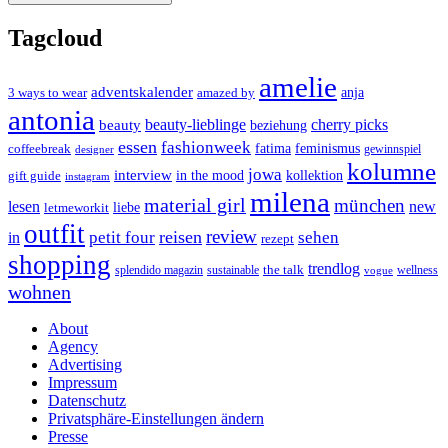
Tagcloud
amelie
adventskalender
anja
3 ways to wear
amazed by
antonia
cherry picks
beauty-lieblinge
beauty
beziehung
essen
fashionweek
feminismus
coffeebreak
fatima
designer
gewinnspiel
kolumne
jowa
interview
gift guide
in the mood
kollektion
instagram
milena
material girl
münchen
lesen
new
liebe
letmeworkit
outfit
review
reisen
petit four
sehen
in
rezept
shopping
trendlog
the talk
splendido magazin
sustainable
wellness
vogue
wohnen
About
Agency
Advertising
Impressum
Datenschutz
Privatsphäre-Einstellungen ändern
Presse