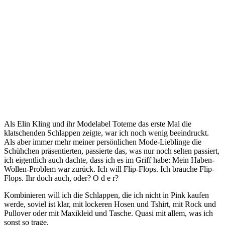
Ein Beitrag geteilt von Totême (@toteme)
Mai 29, 2019 um 5:20 PDT
Als Elin Kling und ihr Modelabel Toteme das erste Mal die
klatschenden Schlappen zeigte, war ich noch wenig beeindruckt.
Als aber immer mehr meiner persönlichen Mode-Lieblinge die
Schühchen präsentierten, passierte das, was nur noch selten passiert,
ich eigentlich auch dachte, dass ich es im Griff habe: Mein Haben-
Wollen-Problem war zurück. Ich will Flip-Flops. Ich brauche Flip-
Flops. Ihr doch auch, oder? O d e r?
Kombinieren will ich die Schlappen, die ich nicht in Pink kaufen
werde, soviel ist klar, mit lockeren Hosen und Tshirt, mit Rock und
Pullover oder mit Maxikleid und Tasche. Quasi mit allem, was ich
sonst so trage.