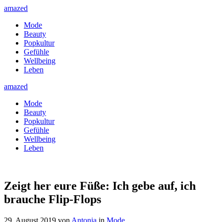
amazed
Mode
Beauty
Popkultur
Gefühle
Wellbeing
Leben
amazed
Mode
Beauty
Popkultur
Gefühle
Wellbeing
Leben
Zeigt her eure Füße: Ich gebe auf, ich
brauche Flip-Flops
29. August 2019
von
Antonia
in
Mode