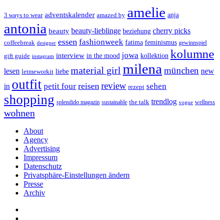
amelie
adventskalender
anja
3 ways to wear
amazed by
antonia
cherry picks
beauty-lieblinge
beauty
beziehung
essen
fashionweek
feminismus
coffeebreak
fatima
designer
gewinnspiel
kolumne
jowa
interview
gift guide
in the mood
kollektion
instagram
milena
material girl
münchen
lesen
new
liebe
letmeworkit
outfit
review
reisen
petit four
sehen
in
rezept
shopping
trendlog
the talk
splendido magazin
sustainable
wellness
vogue
wohnen
About
Agency
Advertising
Impressum
Datenschutz
Privatsphäre-Einstellungen ändern
Presse
Archiv