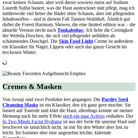
zwar keinen Schaum, aber weil dieser sowieso meist auf Sodium
Laureth Sulfat basiert, was die Haut austrocknet statt pflegt, mag ich
mittlerweile viel lieber die Bäder ohne Schaum, aber mit pflegenden
Inhaltsstoffen – und in diesem Fall Tannen-Waldduft. Ähnlich gut
duftet die Forest Harmony Shower, die eine limited edition war – die
aktuelle Version riecht nach
Tonkabohn
e
. Ich liebe die Cremigkeit
der Weleda-Duschen, die sich viel pflegender anfühlen als
schäumendes Duschgel. Die
Skin Food Light
Creme ist außerdem
ein Klassiker für Nägel, Lippen oder auch das ganze Gesicht im
trockenen Winter.
Cremes & Masken
Von Aesop sind zwei Produkte leer gegangen: Die
Parsley Seed
Cleansing Maske
ist ein Klassiker, den ich ganz gern mochte. Sie
basiert auf Tonerde und klärt die Haut, allerdings könnte sie meiner
Meinung nach für mehr Effekt
noch ein paar Actives
enthalten. Der
In Two Minds Facial Hydrator
ist aus der Serie für unreine Haut und
beschwert sie tatsächlich nicht, ist mir für den Winter aber fast zu
leicht. Im Sommer aber eine angenehm leichte, klärende