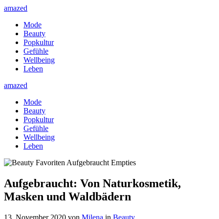
amazed
Mode
Beauty
Popkultur
Gefühle
Wellbeing
Leben
amazed
Mode
Beauty
Popkultur
Gefühle
Wellbeing
Leben
Aufgebraucht: Von Naturkosmetik,
Masken und Waldbädern
13. November 2020
von
Milena
in
Beauty