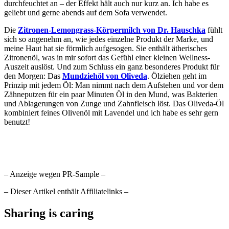
durchfeuchtet an – der Effekt hält auch nur kurz an. Ich habe es
geliebt und gerne abends auf dem Sofa verwendet.
Die
Zitronen-Lemongrass-Körpermilch von Dr. Hauschka
fühlt
sich so angenehm an, wie jedes einzelne Produkt der Marke, und
meine Haut hat sie förmlich aufgesogen. Sie enthält ätherisches
Zitronenöl, was in mir sofort das Gefühl einer kleinen Wellness-
Auszeit auslöst. Und zum Schluss ein ganz besonderes Produkt für
den Morgen: Das
Mundziehöl von Oliveda
. Ölziehen geht im
Prinzip mit jedem Öl: Man nimmt nach dem Aufstehen und vor dem
Zähneputzen für ein paar Minuten Öl in den Mund, was Bakterien
und Ablagerungen von Zunge und Zahnfleisch löst. Das Oliveda-Öl
kombiniert feines Olivenöl mit Lavendel und ich habe es sehr gern
benutzt!
– Anzeige wegen PR-Sample –
– Dieser Artikel enthält Affiliatelinks –
Sharing is caring