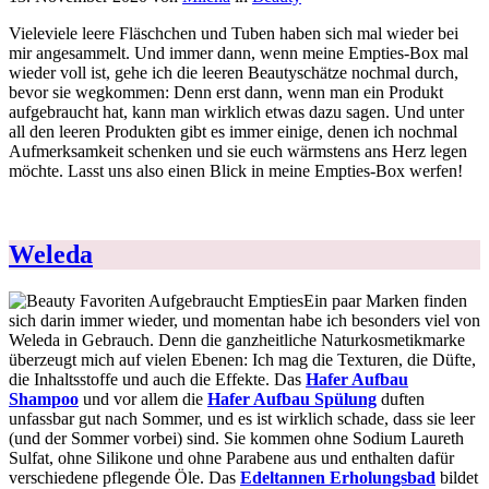
Vieleviele leere Fläschchen und Tuben haben sich mal wieder bei
mir angesammelt. Und immer dann, wenn meine Empties-Box mal
wieder voll ist, gehe ich die leeren Beautyschätze nochmal durch,
bevor sie wegkommen: Denn erst dann, wenn man ein Produkt
aufgebraucht hat, kann man wirklich etwas dazu sagen. Und unter
all den leeren Produkten gibt es immer einige, denen ich nochmal
Aufmerksamkeit schenken und sie euch wärmstens ans Herz legen
möchte. Lasst uns also einen Blick in meine Empties-Box werfen!
Weleda
Ein paar Marken finden
sich darin immer wieder, und momentan habe ich besonders viel von
Weleda in Gebrauch. Denn die ganzheitliche Naturkosmetikmarke
überzeugt mich auf vielen Ebenen: Ich mag die Texturen, die Düfte,
die Inhaltsstoffe und auch die Effekte. Das
Hafer Aufbau
Shampoo
und vor allem die
Hafer Aufbau Spülung
duften
unfassbar gut nach Sommer, und es ist wirklich schade, dass sie leer
(und der Sommer vorbei) sind. Sie kommen ohne Sodium Laureth
Sulfat, ohne Silikone und ohne Parabene aus und enthalten dafür
verschiedene pflegende Öle. Das
Edeltannen Erholungsbad
bildet