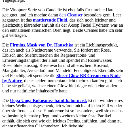
Tagespflege.
Die Vinopure Serie von Caudalie ist ebenfalls für unreine Haut
geeignet, und ich mochte daran
den Cleanser
besonders gern. Leer
gegangen ist das
mattierende Fluid
, das sich noch leichter und
gleichzeitig klärender anfühlt als der Aesop Facial Hydrator, was an
den enthaltenen ätherischen Ölen liegt. Beide Cremes habe ich sehr
gut vertragen.
Die
Firming Mask von Dr. Hauschka
ist ein Lieblingsprodukt,
das ich auch als Nachtcreme verwende. Sie fördert mit Rose,
Eibisch und Stiefmütterchen die Regenerations- und
Erneuerungsfähigkeit der Haut und spendet mit Rosenwasser,
Rosenblütenauszug, Rosenwachs und ätherischem Rosenöl,
Mangobutter, Avocadoöl und Mandelöl Feuchtigkeit. Ebenfalls sehr
viel Feuchtigkeit spendete die
Sheer Glow BB Cream von Nude
by Nature
, die es leider momentan nicht mehr zu kaufen gibt – ich
habe sie geliebt, weil sie einen Glow hinkriegte wie keine andere
und nur natürliche Inhaltsstoffe hatte.
Die
Uoga Uoga Kokosnuss hand-balm-mask
ist ein wunderbares
kleines Weihnachtsgeschenk, ich würde mich auf jeden Fall wieder
über sie freuen – diese Handcreme ist so besonders, weil sie erstens
wahnsinnig intensiv pflegt, und zweitens kleine feste Partikel
enthält, die sich erst wie ein leichtes Peeling anfühlen, und dann zu
einem pflegenden Öl schmelzen. Ich liebe sie!